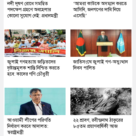
নদী দূষণ রোধে সমন্বিত
‘আমরা কাউকে অসম্মান করতে
পদক্ষেপ গ্রহণে অবহেলার
আসিনি, জনগণের দাবি নিয়ে
কোনো সুযোগ নেই: প্রধানমন্ত্রী
এসেছি’
জুলাই গণহত্যায় জড়িতদের
জাতিসংঘে জুলাই গণ-অভ্যুত্থান
দৃষ্টান্তমূলক শাস্তি নিশ্চিত করতে
দিবস পালিত
হবে: কাদের গণি চৌধুরী
আওয়ামী লীগের পরিণতি
২২ শ্রাবণ, রবীন্দ্রনাথ ঠাকুরের
নির্ধারণ করবে আদালত:
৮৫তম প্রয়াণবার্ষিকী আজ
স্বরাষ্ট্রমন্ত্রী