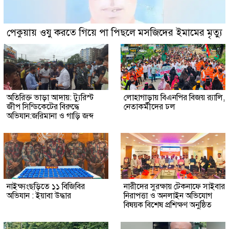
পেকুয়ায় ওযু করতে গিয়ে পা পিছলে মসজিদের ইমামের মৃত্যু
অতিরিক্ত ভাড়া আদায়: ট্যুরিস্ট
লোহাগাড়ায় বিএনপির বিজয় র‍্যালি,
জীপ সিন্ডিকেটের বিরুদ্ধে
নেতাকর্মীদের ঢল
অভিযান:জরিমানা ও গাড়ি জব্দ
নাইক্ষ্যংছড়িতে ১১ বিজিবির
নারীদের সুরক্ষায় টেকনাফে সাইবার
অভিযান : ইয়াবা উদ্ধার
নিরাপত্তা ও অনলাইন অভিযোগ
বিষয়ক বিশেষ প্রশিক্ষণ অনুষ্ঠিত