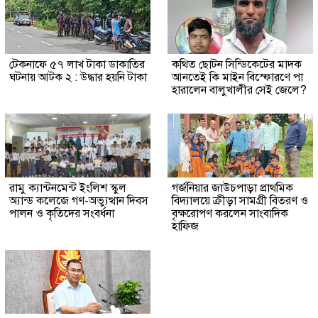
টেকনাফে ৫৭ লাখ টাকা ডাকাতির
কথিত ছোটন সিন্ডিকেটের মাদক
ঘটনায় আটক ২ : উদ্ধার হয়নি টাকা
আনতেই কি মাইন বিস্ফোরণে পা
হারালেন বালুখালীর সেই জেলে?
রামু ক্যান্টনমেন্ট ইংলিশ স্কুল
গর্জনিয়ার জাউচপাড়া প্রাথমিক
অ্যান্ড কলেজে গণ-অভ্যুত্থান দিবস
বিদ্যালয়ে ক্রীড়া সামগ্রী বিতরণ ও
পালন ও কৃতিদের সংবর্ধনা
বৃক্ষরোপণ করলেন সাংবাদিক
হাফিজ