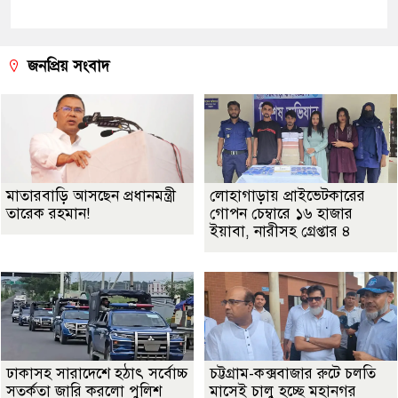
জনপ্রিয় সংবাদ
মাতারবাড়ি আসছেন প্রধানমন্ত্রী
লোহাগাড়ায় প্রাইভেটকারের
তারেক রহমান!
গোপন চেম্বারে ১৬ হাজার
ইয়াবা, নারীসহ গ্রেপ্তার ৪
ঢাকাসহ সারাদেশে হঠাৎ সর্বোচ্চ
চট্টগ্রাম-কক্সবাজার রুটে চলতি
সতর্কতা জা‌রি করলো পুলিশ
মাসেই চালু হচ্ছে মহানগর