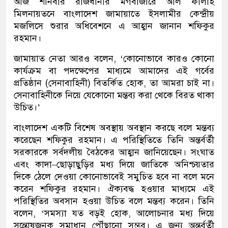
আজ শনিবার রাজধানীর মগবাজারে আল ফালাহ
মিলনায়তনে বাংলাদেশ জামায়াতে ইসলামীর কেন্দ্রীয়
মজলিসে শুরার অধিবেশনে এ আহ্বান জানান শফিকুর
রহমান।
জামায়াত নেতা আরও বলেন, ‘কোনোভাবে কারও কোনো
কার্যক্রম বা পদক্ষেপের মাধ্যমে আমাদের এই গর্বের
প্রতিষ্ঠান (সেনাবাহিনী) বিতর্কিত হোক, তা আমরা চাই না।
সেনাবাহিনীকে নিয়ে যেকোনো মন্তব্য করা থেকে বিরত থাকা
উচিত।’
বাংলাদেশ একটি বিশেষ অবস্থায় অবস্থান করছে বলে মন্তব্য
করেছেন শফিকুর রহমান। এ পরিস্থিতিতে তিনি অন্তর্বর্তী
সরকারকে সর্বদলীয় বৈঠকের আহ্বান জানিয়েছেন। সংঘাত
এবং কাদা–ছোড়াছুড়ির মধ্য দিয়ে জাতিকে অনিশ্চয়তার
দিকে ঠেলে দেওয়া কোনোভাবেই সমুচিত হবে না বলে মনে
করেন শফিকুর রহমান। ঐক্যবদ্ধ হওয়ার মাধ্যমে এই
পরিস্থিতির অবসান হওয়া উচিত বলে মন্তব্য করেন। তিনি
বলেন, ‘সমস্যা যত বড়ই হোক, আলোচনার মধ্য দিয়ে
সন্তোষজনক সমাধান পৌঁছানো সম্ভব। এ জন্য অন্তর্বর্তী