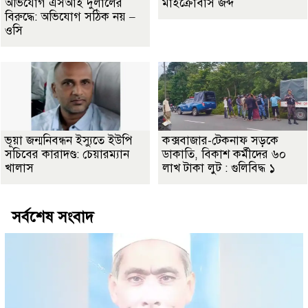
অভিযোগ এসআই দুলালের
মাইক্রোবাস জব্দ
বিরুদ্ধে: অভিযোগ সঠিক নয় –
ওসি
ভূয়া জন্মনিবন্ধন ইস্যুতে ইউপি
কক্সবাজার-টেকনাফ সড়কে
সচিবের কারাদণ্ড: চেয়ারম্যান
ডাকাতি, বিকাশ কর্মীদের ৬০
খালাস
লাখ টাকা লুট : গুলিবিদ্ধ ১
সর্বশেষ সংবাদ