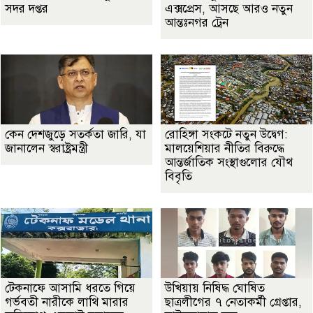
সদর দপ্তর
এক্সপ্রেস, আসছে আরও নতুন
আন্তঃনগর ট্রেন
কেন দেশজুড়ে সতর্কতা জারি, যা
রোহিঙ্গা সংকটে নতুন উদ্বেগ:
জানালেন স্বরাষ্ট্রমন্ত্রী
মালয়েশিয়ার নীতির বিরুদ্ধে
আন্তর্জাতিক সংস্থাগুলোর যৌথ
বিবৃতি
টেকনাফে আসামি ধরতে গিয়ে
উখিয়ায় নিষিদ্ধ ঘোষিত
গর্ভবতী নারীকে লাথি মারার
ছাত্রলীগের ৭ নেতাকর্মী গ্রেপ্তার,