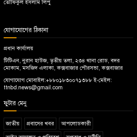
তৌফিকুল ইসলাম লিপু
যোগাযোগের ঠিকানা
প্রধান কার্যালয়
টিটিএন, নু্রান হাউজ, তৃতীয় তলা, ২৩৪ থানা রোড, বদর
মোকাম, মসজিদ এলাকা, কক্সবাজার পৌরসভা, কক্সবাজার
যোগাযোগ মোবাইল:
+৮৮০১৮৩০০৭১৩৮৮
ই-মেইল:
ttnbd.news@gmail.com
ফুটার মেনু
জাতীয়
প্রবাসের খবর
আপলোডকারী