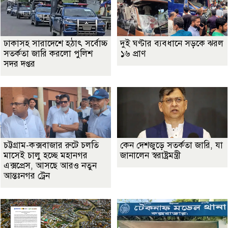
ঢাকাসহ সারাদেশে হঠাৎ সর্বোচ্চ
দুই ঘণ্টার ব্যবধানে সড়কে ঝরল
সতর্কতা জা‌রি করলো পুলিশ
১৬ প্রাণ
সদর দপ্তর
চট্টগ্রাম-কক্সবাজার রুটে চলতি
কেন দেশজুড়ে সতর্কতা জারি, যা
মাসেই চালু হচ্ছে মহানগর
জানালেন স্বরাষ্ট্রমন্ত্রী
এক্সপ্রেস, আসছে আরও নতুন
আন্তঃনগর ট্রেন