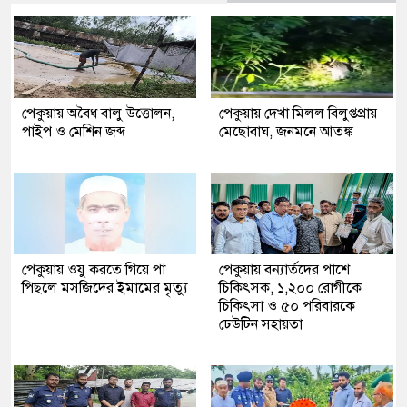
পেকুয়ায় অবৈধ বালু উত্তোলন,
পেকুয়ায় দেখা মিলল বিলুপ্তপ্রায়
পাইপ ও মেশিন জব্দ
মেছোবাঘ, জনমনে আতঙ্ক
পেকুয়ায় ওযু করতে গিয়ে পা
পেকুয়ায় বন্যার্তদের পাশে
পিছলে মসজিদের ইমামের মৃত্যু
চিকিৎসক, ১,২০০ রোগীকে
চিকিৎসা ও ৫০ পরিবারকে
ঢেউটিন সহায়তা