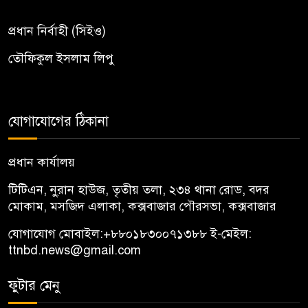
প্রধান নির্বাহী (সিইও)
তৌফিকুল ইসলাম লিপু
যোগাযোগের ঠিকানা
প্রধান কার্যালয়
টিটিএন, নু্রান হাউজ, তৃতীয় তলা, ২৩৪ থানা রোড, বদর
মোকাম, মসজিদ এলাকা, কক্সবাজার পৌরসভা, কক্সবাজার
যোগাযোগ মোবাইল:
+৮৮০১৮৩০০৭১৩৮৮
ই-মেইল:
ttnbd.news@gmail.com
ফুটার মেনু