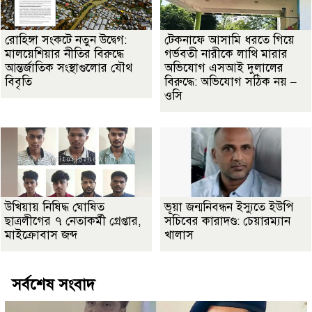
রোহিঙ্গা সংকটে নতুন উদ্বেগ:
টেকনাফে আসামি ধরতে গিয়ে
মালয়েশিয়ার নীতির বিরুদ্ধে
গর্ভবতী নারীকে লাথি মারার
আন্তর্জাতিক সংস্থাগুলোর যৌথ
অভিযোগ এসআই দুলালের
বিবৃতি
বিরুদ্ধে: অভিযোগ সঠিক নয় –
ওসি
উখিয়ায় নিষিদ্ধ ঘোষিত
ভূয়া জন্মনিবন্ধন ইস্যুতে ইউপি
ছাত্রলীগের ৭ নেতাকর্মী গ্রেপ্তার,
সচিবের কারাদণ্ড: চেয়ারম্যান
মাইক্রোবাস জব্দ
খালাস
সর্বশেষ সংবাদ