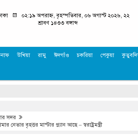
াকা
০২:১৯ অপরাহ্ন, বৃহস্পতিবার, ০৬ অগাস্ট ২০২৬, ২২
শ্রাবণ ১৪৩৩ বঙ্গাব্দ
কনাফ
উখিয়া
রামু
ঈদগাঁও
চকরিয়া
পেকুয়া
কুতুবদিয
‘
জার সদর
 নেতার বৃহত্তর মাস্টার প্ল্যান আছে – স্বরাষ্ট্রমন্ত্রী