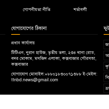
গোপনীয়তা নীতি
শর্তাবলী
যোগাযোগের ঠিকানা
ফু
প্রধান কার্যালয়
জা
টিটিএন, নু্রান হাউজ, তৃতীয় তলা, ২৩৪ থানা রোড,
আ
বদর মোকাম, মসজিদ এলাকা, কক্সবাজার পৌরসভা,
কক্সবাজার
কৃ
যোগাযোগ মোবাইল:
+৮৮০১৮৩০০৭১৩৮৮
ই-মেইল:
ব
ttnbd.news@gmail.com
ভ্
News (TTN)