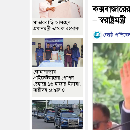
কক্সবাজারের 
– স্বরাষ্ট্রমন্ত্রী
মাতারবাড়ি আসছেন
প্রধানমন্ত্রী তারেক রহমান!
জ্যেষ্ঠ প্রতিব
লোহাগাড়ায়
প্রাইভেটকারের গোপন
চেম্বারে ১৬ হাজার ইয়াবা,
নারীসহ গ্রেপ্তার ৪