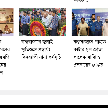
আহত ৩
ন
কক্সবাজারে জুলাই
‎কক্সবাজারে পাহাড়
াসনের
স্মৃতিস্তম্ভে শ্রদ্ধার্ঘ্য,
কাটার মূল হোতা
এমপি
দিনব্যাপী নানা কর্মসূচি
খালেক মাঝি ও
ানের
জোবায়ের গ্রেপ্তার
খন