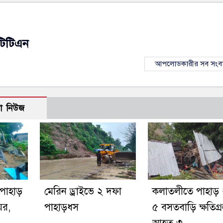
টিটিএন
আপলোডকারীর সব সংব
ো নিউজ
 পাহাড়
মেরিন ড্রাইভে ২ দফা
কলাতলীতে পাহাড় 
ঘর,
পাহাড়ধস
৫ বসতবাড়ি ক্ষতিগ্রস্