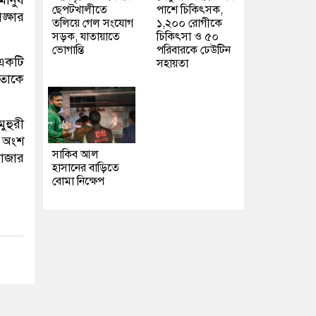
মানুষ
ছেপটখালীতে
পাশে চিকিৎসক,
্ষার
তলিয়ে গেল সংযোগ
১,২০০ রোগীকে
সড়ক, যাতায়াতে
চিকিৎসা ও ৫০
ভোগান্তি
পরিবারকে ঢেউটিন
 একটি
সহায়তা
 তাকে
ুহুরী
ে অংশ
সাকিব আল
বাজার
হাসানের বাড়িতে
বোমা নিক্ষেপ