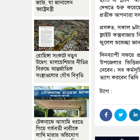
হ্যাভ এ প্ল্যান’ 
জারি, যা জানালেন
দেখতে শুরু করে
স্বরাষ্ট্রমন্ত্রী
প্রতীক আপনারা স
প্রসঙ্গত, সকাল ৯ট
ফ্লাইট কক্সবাজার
ফুলেল শুভেচ্ছা জ
দিনব্যাপী সফরে প্
রোহিঙ্গা সংকটে নতুন
উদ্বেগ: মালয়েশিয়ার নীতির
উপজেলার ভিত্তিপ
বিরুদ্ধে আন্তর্জাতিক
নেবেন। সব কর্মসূ
সংস্থাগুলোর যৌথ বিবৃতি
ত্যাগ করবেন তিনি
ট্যাগ :
টেকনাফে আসামি ধরতে
গিয়ে গর্ভবতী নারীকে
লাথি মারার অভিযোগ