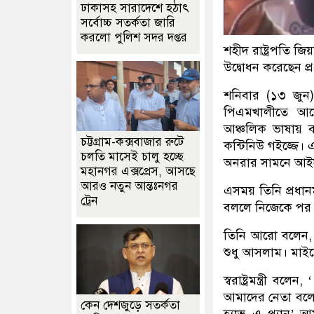
ঢাকাসহ সারাদেশে হঠাৎ
সর্বোচ্চ সতর্কতা জা‌রি
করলো পুলিশ সদর দপ্তর
শহীদ রাষ্ট্রপতি 
উদ্বোধন করেছেন প্র
শনিবার (১৩ জুন
পিএমখালীতে আয়োজিত
আঞ্চলিক ভাষায় 
চট্টগ্রাম-কক্সবাজার রুটে
কন্টিনিউ গইজ্জে। 
চলতি মাসেই চালু হচ্ছে
অনরার সামনে আই
মহানগর এক্সপ্রেস, আসছে
আরও নতুন আন্তঃনগর
এসময় তিনি প্রধানমন
ট্রেন
বললে নিজেকে পর 
তিনি আরো বলেন, 
শুধু আসলাম। মাইকে
স্বরাষ্ট্রমন্ত্রী ব
আমাদের নেতা বলেছ
কেন দেশজুড়ে সতর্কতা