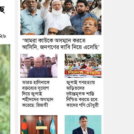
ছে
০২৬
‘আমরা কাউকে অসম্মান করতে
আসিনি, জনগণের দাবি নিয়ে এসেছি’
ভারত হাসিনাকে
জুলাই গণহত্যায়
বক্তব্যের সুযোগ
জড়িতদের
দিয়ে জুলাই
দৃষ্টান্তমূলক শাস্তি
শহীদদের অসম্মান
নিশ্চিত করতে হবে:
করেছে: রিজভী
কাদের গণি চৌধুরী