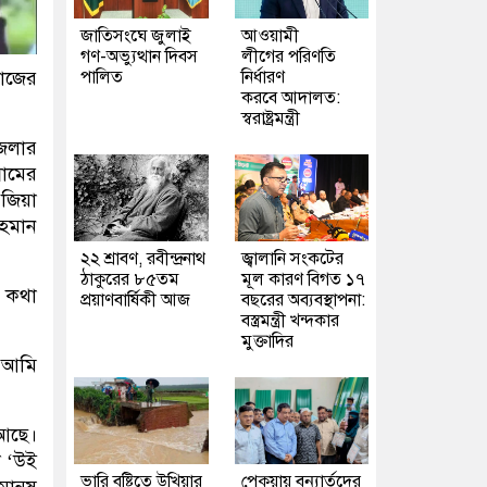
জাতিসংঘে জুলাই
আওয়ামী
গণ-অভ্যুত্থান দিবস
লীগের পরিণতি
পালিত
নির্ধারণ
কাজের
করবে আদালত:
স্বরাষ্ট্রমন্ত্রী
েলার
রামের
জিয়া
রহমান
২২ শ্রাবণ, রবীন্দ্রনাথ
জ্বালানি সংকটের
ঠাকুরের ৮৫তম
মূল কারণ বিগত ১৭
য় কথা
প্রয়াণবার্ষিকী আজ
বছরের অব্যবস্থাপনা:
বস্ত্রমন্ত্রী খন্দকার
মুক্তাদির
া,আমি
ন আছে।
ি ‘উই
ভারি বৃষ্টিতে উখিয়ার
পেকুয়ায় বন্যার্তদের