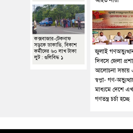
আহত নারী
কক্সবাজার-টেকনাফ
সড়কে ডাকাতি, বিকাশ
জুলাই গণঅভ্যুত্থা
কর্মীদের ৬০ লাখ টাকা
লুট : গুলিবিদ্ধ ১
দিবসে জেলা প্রশ
আলোচনা সভায় 
স্বপ্না- গণ-অভ্যুত্থ
মাধ্যমে দেশে এ
গণতন্ত্র চর্চা হচ্ছে