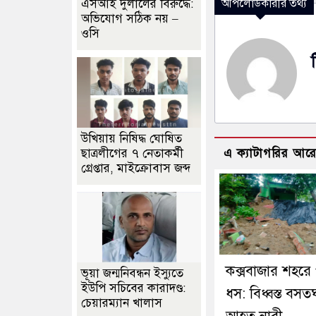
এসআই দুলালের বিরুদ্ধে:
আপলোডকারীর তথ্য
অভিযোগ সঠিক নয় –
ওসি
উখিয়ায় নিষিদ্ধ ঘোষিত
ছাত্রলীগের ৭ নেতাকর্মী
এ ক্যাটাগরির আর
গ্রেপ্তার, মাইক্রোবাস জব্দ
কক্সবাজার শহরে
ভূয়া জন্মনিবন্ধন ইস্যুতে
ইউপি সচিবের কারাদণ্ড:
ধস: বিধ্বস্ত বসত
চেয়ারম্যান খালাস