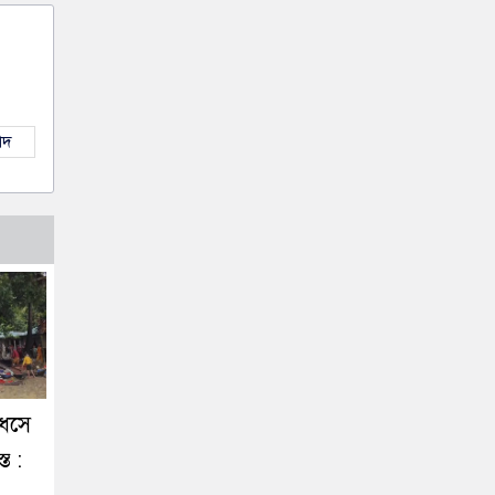
াদ
ধসে
ত :