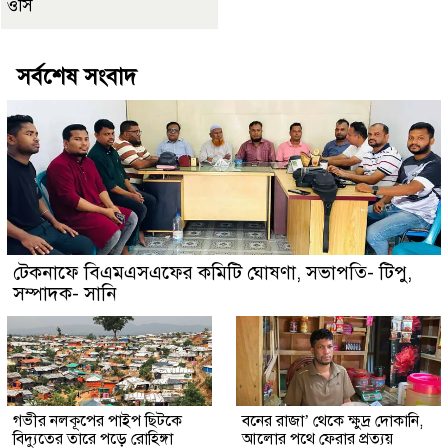
ওসি
সর্বশেষ সংবাদ
টেকনাফে বিএমএসএফের কমিটি ঘোষণা, সভাপতি- টিপু,
সম্পাদক- সানি
গভীর নলকূপের পাইপ ছিটকে
বনের রাজা’ থেকে ক্ষুদ্র দোকানি,
বিদ্যুতের তারে পড়ে রোহিঙ্গা
আলোর পথে ফেরার প্রত্যয়