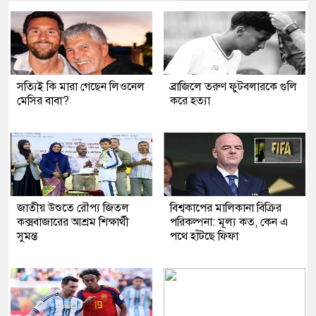
সত্যিই কি মারা গেছেন লিওনেল
ব্রাজিলে তরুণ ফুটবলারকে গুলি
মেসির বাবা?
করে হত্যা
জাতীয় উশুতে রৌপ্য জিতল
বিশ্বকাপের মালিকানা বিক্রির
কক্সবাজারের আশ্রম শিক্ষার্থী
পরিকল্পনা: মূল্য কত, কেন এ
সুমন্ত
পথে হাঁটছে ফিফা