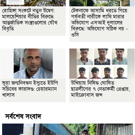
রোহিঙ্গা সংকটে নতুন উদ্বেগ:
টেকনাফে আসামি ধরতে গিয়ে
মালয়েশিয়ার নীতির বিরুদ্ধে
গর্ভবতী নারীকে লাথি মারার
আন্তর্জাতিক সংস্থাগুলোর যৌথ
অভিযোগ এসআই দুলালের
বিবৃতি
বিরুদ্ধে: অভিযোগ সঠিক নয় –
ওসি
ভূয়া জন্মনিবন্ধন ইস্যুতে ইউপি
উখিয়ায় নিষিদ্ধ ঘোষিত
সচিবের কারাদণ্ড: চেয়ারম্যান
ছাত্রলীগের ৭ নেতাকর্মী গ্রেপ্তার,
খালাস
মাইক্রোবাস জব্দ
সর্বশেষ সংবাদ