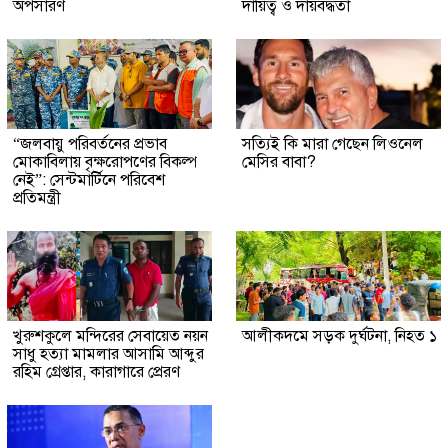
অপসারণ
দায়িত্ব ও দায়বদ্ধতা
“জলবায়ু পরিবর্তনের প্রভাব
সত্যিই কি মারা গেছেন লিওনেল
মোকাবিলায় বৃক্ষরোপণের বিকল্প
মেসির বাবা?
নেই”: সেন্টমার্টিনে পরিবেশ
প্রতিমন্ত্রী
খুরুশকুলে মন্দিরের সেবায়েত নয়ন
আলীকদমে সড়ক দুর্ঘটনা, নিহত ১
সাধু হত্যা মামলার আসামি আব্দুর
রহিম গ্রেপ্তার, কারাগারে প্রেরণ