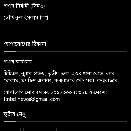
প্রধান নির্বাহী (সিইও)
তৌফিকুল ইসলাম লিপু
যোগাযোগের ঠিকানা
প্রধান কার্যালয়
টিটিএন, নু্রান হাউজ, তৃতীয় তলা, ২৩৪ থানা রোড, বদর
মোকাম, মসজিদ এলাকা, কক্সবাজার পৌরসভা, কক্সবাজার
যোগাযোগ মোবাইল:
+৮৮০১৮৩০০৭১৩৮৮
ই-মেইল:
ttnbd.news@gmail.com
ফুটার মেনু