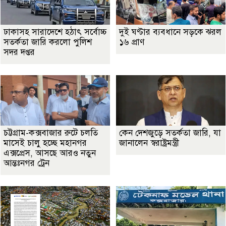
ঢাকাসহ সারাদেশে হঠাৎ সর্বোচ্চ
দুই ঘণ্টার ব্যবধানে সড়কে ঝরল
সতর্কতা জা‌রি করলো পুলিশ
১৬ প্রাণ
সদর দপ্তর
চট্টগ্রাম-কক্সবাজার রুটে চলতি
কেন দেশজুড়ে সতর্কতা জারি, যা
মাসেই চালু হচ্ছে মহানগর
জানালেন স্বরাষ্ট্রমন্ত্রী
এক্সপ্রেস, আসছে আরও নতুন
আন্তঃনগর ট্রেন