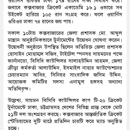
ওয়ার্নিস ওরিওর ঢাকা ১৭৯ রানের লক্ষ্য নির্ধারণ করে।
জবাবে কক্সবাজার ক্রিকেট একাডেমি ১৬.১ ওভারে সব
উইকেট হারিয়ে ১০৫ রান সংগ্রহ করে। ফলে ওয়ার্নিস
ওরিওর ঢাকা ৭৪ রানের জয় পায়।
সকাল ১০টায় কক্সবাজারের জেলা প্রশাসক মো. আব্দুল
মান্নান আনুষ্ঠানিকভাবে টুর্নামেন্টের উদ্বোধন ঘোষণা করেন।
উদ্বোধনী অনুষ্ঠানে উপস্থিত ছিলেন অতিরিক্ত জেলা প্রশাসক
হোসাইন মোহাম্মদ সজিব, টাইটেল স্পনসর সায়মনের পক্ষে
ফার্নানডো, বিসিবি কাউন্সিলর সালাহউদ্দিন আহমদ, জেলা
ক্রীড়া কর্মকর্তা আলাউদ্দিন, ইসমাইল নাহার ফাউন্ডেশনের
চেয়ারম্যান আবির, সিনিয়র সাংবাদিক জসিম উদ্দিন,
আয়োজক কমিটির সদস্য এনামুল হকসহ অন্যান্য
অতিথিবৃন্দ।
উল্লেখ্য, সায়মন বিসিবি কাউন্সিলর কাপ টি-২০ ক্রিকেট
টুর্নামেন্টে ঢাকা, চট্টগ্রামসহ দেশের বিভিন্ন প্রান্ত থেকে মোট
২১টি দল অংশগ্রহণ করছে। কক্সবাজার আন্তর্জাতিক ক্রিকেট
স্টেডিয়ামের দুটি মাঠে প্রতিদিন চারটি করে ম্যাচ অনুষ্ঠিত
হচ্ছে।