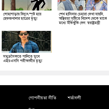
লোহাগাড়ায় বিদ্যুৎস্পৃষ্ট হয়ে
শেখ হাসিনার চেহারা দেখা যায়নি,
হেফজখানার ছাত্রের মৃত্যু
অস্থিরতা সৃষ্টিতে বিদেশ থেকে মাঝে
মধ্যে উঁকিঝুঁকি দেন: স্বরাষ্ট্রমন্ত্রী
সমুদ্রসৈকতে পানিতে ডুবে
এইচএসসি পরীক্ষার্থীর মৃত্যু
গোপনীয়তা নীতি
শর্তাবলী