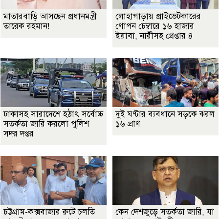
মাতারবাড়ি আসছেন প্রধানমন্ত্রী
লোহাগাড়ায় প্রাইভেটকারের
তারেক রহমান!
গোপন চেম্বারে ১৬ হাজার
ইয়াবা, নারীসহ গ্রেপ্তার ৪
ঢাকাসহ সারাদেশে হঠাৎ সর্বোচ্চ
দুই ঘণ্টার ব্যবধানে সড়কে ঝরল
সতর্কতা জা‌রি করলো পুলিশ
১৬ প্রাণ
সদর দপ্তর
চট্টগ্রাম-কক্সবাজার রুটে চলতি
কেন দেশজুড়ে সতর্কতা জারি, যা