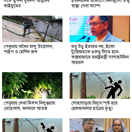
সঙ্গে তুলনা যুবদল আহ্বায়ক
ইউনিয়নের উদ্যোগে বিনামূল্যে চক্ষু
কাইয়ুমের
স্বাস্থ্য সেবা ক্যাম্প
পেকুয়ায় অবৈধ বালু উত্তোলন,
শুধু উচু ইমারত নয়, ইকো
পাইপ ও মেশিন জব্দ
ট্যুরিজমকে গুরুত্ব দিতে হবে-
কক্সবাজারে স্বরাষ্ট্রমন্ত্রী সালাহউদ্দিন
আহমদ
পেকুয়ায় দেখা মিলল বিলুপ্তপ্রায়
লোহাগাড়ায় বিদ্যুৎস্পৃষ্ট হয়ে
মেছোবাঘ, জনমনে আতঙ্ক
হেফজখানার ছাত্রের মৃত্যু