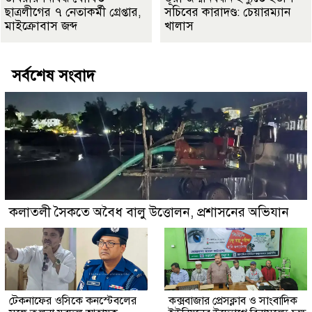
ছাত্রলীগের ৭ নেতাকর্মী গ্রেপ্তার,
সচিবের কারাদণ্ড: চেয়ারম্যান
মাইক্রোবাস জব্দ
খালাস
সর্বশেষ সংবাদ
কলাতলী সৈকতে অবৈধ বালু উত্তোলন, প্রশাসনের অভিযান
টেকনাফের ওসিকে কনস্টেবলের
কক্সবাজার প্রেসক্লাব ও সাংবাদিক