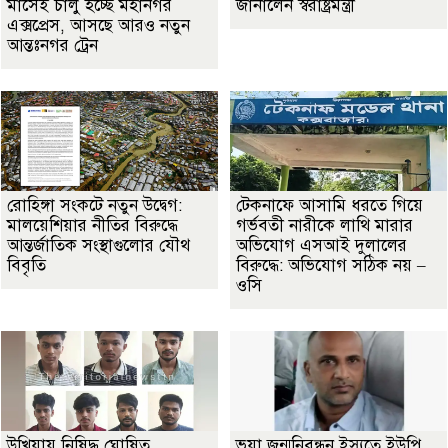
মাসেই চালু হচ্ছে মহানগর
জানালেন স্বরাষ্ট্রমন্ত্রী
এক্সপ্রেস, আসছে আরও নতুন
আন্তঃনগর ট্রেন
রোহিঙ্গা সংকটে নতুন উদ্বেগ:
টেকনাফে আসামি ধরতে গিয়ে
মালয়েশিয়ার নীতির বিরুদ্ধে
গর্ভবতী নারীকে লাথি মারার
আন্তর্জাতিক সংস্থাগুলোর যৌথ
অভিযোগ এসআই দুলালের
বিবৃতি
বিরুদ্ধে: অভিযোগ সঠিক নয় –
ওসি
উখিয়ায় নিষিদ্ধ ঘোষিত
ভূয়া জন্মনিবন্ধন ইস্যুতে ইউপি