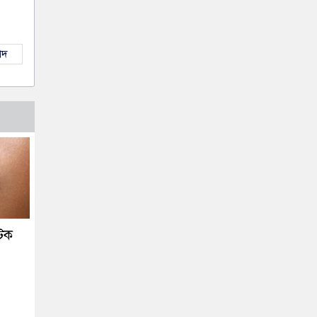
াদ
টিক