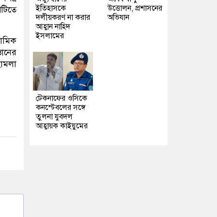
ইতিহাসকে
উত্তোলন, প্রশাসনের
শটিতে
দলীয়করণ না করার
অভিযান
আহ্বান নাহিদ
ইসলামের
লামিক
তানের
হামলা
টেকনাফের ওসিকে
কনস্টেবলের সঙ্গে
তুলনা যুবদল
আহ্বায়ক কাইয়ুমের