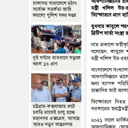
আফগানিস্তানের রা
ঢাকাসহ সারাদেশে হঠাৎ
মন্ত্রী খলিল উর-র
সর্বোচ্চ সতর্কতা জা‌রি
বিস্ফোরণে প্রাণ হ
করলো পুলিশ সদর দপ্তর
বুধবার কাবুলে শরণা
ব্রিটিশ বার্তা সংস্
নাম প্রকাশে অস্বী
বলেছেন, কাবুলে শর
দুই ঘণ্টার ব্যবধানে সড়কে
মন্ত্রী খলিল উর-র
ঝরল ১৬ প্রাণ
বাংলাদেশে সংখ্যাল
আফগানিস্তানে তালে
জন্য ব্যাপক পরিচি
হাক্কানির ভাই জালা
বিস্ফোরণে নিহত 
চট্টগ্রাম-কক্সবাজার রুটে
সরকারের স্বরাষ্ট্রমন্
চলতি মাসেই চালু হচ্ছে
মহানগর এক্সপ্রেস, আসছে
২০২১ সালে মার্কিন 
আরও নতুন আন্তঃনগর
আফগানিস্তান থেক