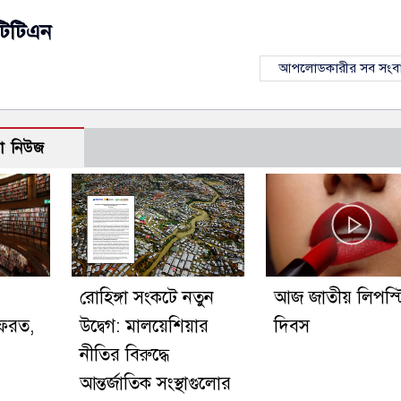
টিটিএন
আপলোডকারীর সব সংব
ো নিউজ
রোহিঙ্গা সংকটে নতুন
আজ জাতীয় লিপস্
ফেরত,
উদ্বেগ: মালয়েশিয়ার
দিবস
খ
নীতির বিরুদ্ধে
আন্তর্জাতিক সংস্থাগুলোর