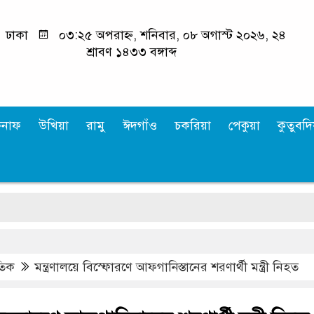
ঢাকা
০৩:২৫ অপরাহ্ন, শনিবার, ০৮ অগাস্ট ২০২৬, ২৪
শ্রাবণ ১৪৩৩ বঙ্গাব্দ
কনাফ
উখিয়া
রামু
ঈদগাঁও
চকরিয়া
পেকুয়া
কুতুবদিয
াতিক
মন্ত্রণালয়ে বিস্ফোরণে আফগানিস্তানের শরণার্থী মন্ত্রী নিহত