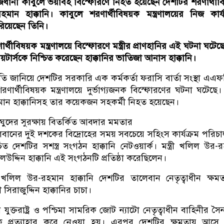
জধানী কাবুলে ভয়াবহ বিস্ফোরণে নিহত হয়েছেন দেশটির শরণার্থীব
হমান হাক্কানি। কাবুলে শরণার্থীবিষয়ক মন্ত্রণালয়ের নিজ কার্য
ারিয়েছেন তিনি।
র্থীবিষয়ক মন্ত্রণালয়ে বিস্ফোরণে মন্ত্রীর প্রাণহানির এই ঘটনা ঘটেছ
থা রয়টার্সকে নিশ্চিত করেছেন হাক্কানির ভাতিজা আনাস হাক্কানি।
কৃতি জানিয়ে দেশটির সরকারি এক কর্মকর্তা ফরাসি বার্তা সংস্থা এএ
ণার্থীবিষয়ক মন্ত্রণালয়ে দুর্ভাগ্যজনক বিস্ফোরণের ঘটনা ঘটেছে
হমান হাক্কানিসহ তার কয়েকজন সহকর্মী নিহত হয়েছেন।
ঘুদের সুরক্ষায় বিতর্কিত আবদার মমতার
বানের দুই দশকের বিদ্রোহের সময় সবচেয়ে সহিংস কার্যক্রম পরিচ
ত দেশটির সশস্ত্র সংগঠন হাক্কানি নেটওয়ার্ক। মন্ত্রী খলিল উর-
লউদ্দিন হাক্কানি এই সংগঠনটি প্রতিষ্ঠা করেছিলেন।
খলিল উর-রহমান হাক্কানি দেশটির তালেবান নেতৃত্বাধীন ক্ষম
ত্রী সিরাজুদ্দিন হাক্কানির চাচা।
যুক্তরাষ্ট্র ও পশ্চিমা সামরিক জোট ন্যাটো নেতৃত্বাধীন বাহিনীর সৈন
ে প্রত্যাহার করে নেওয়া হয়। এরপর দেশটির ক্ষমতায় আসে সশ