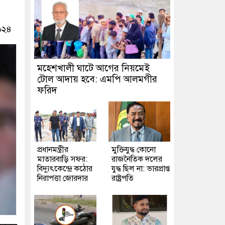
০২৪
মহেশখালী ঘাটে আগের নিয়মেই
টোল আদায় হবে: এমপি আলমগীর
ফরিদ
প্রধানমন্ত্রীর
মুক্তিযুদ্ধ কোনো
মাতারবাড়ি সফর:
রাজনৈতিক দলের
বিদ্যুৎকেন্দ্রে কঠোর
যুদ্ধ ছিল না: ভারপ্রাপ্ত
নিরাপত্তা জোরদার
রাষ্ট্রপতি