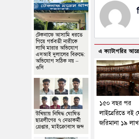
টেকনাফে আসামি ধরতে
গিয়ে গর্ভবতী নারীকে
লাথি মারার অভিযোগ
এ ক্যাটাগরির আর
এসআই দুলালের বিরুদ্ধে:
অভিযোগ সঠিক নয় –
ওসি
১৫০ বছর পর
লাইব্রেরিতে বই 
উখিয়ায় নিষিদ্ধ ঘোষিত
ছাত্রলীগের ৭ নেতাকর্মী
জরিমানা ১৯ লা
গ্রেপ্তার, মাইক্রোবাস জব্দ