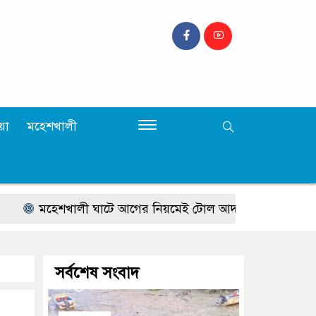
়া
মহেশখালী
মহেশখালী ঘাটে আগের নিয়মেই টোল আদায় হবে: এমপি আলমগ
সর্বশেষ সংবাদ