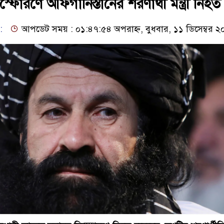
বিস্ফোরণে আফগানিস্তানের শরণার্থী মন্ত্রী নিহত
:
আপডেট সময় : ০১:৪৭:৫৪ অপরাহ্ন, বুধবার, ১১ ডিসেম্বর ২