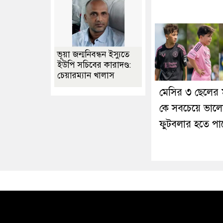
ভূয়া জন্মনিবন্ধন ইস্যুতে
ইউপি সচিবের কারাদণ্ড:
চেয়ারম্যান খালাস
মেসির ৩ ছেলের ম
কে সবচেয়ে ভাল
ফুটবলার হতে পা