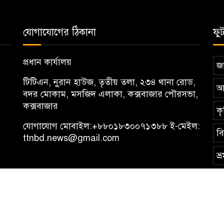
যোগাযোগের ঠিকানা
ফু
প্রধান কার্যালয়
জা
টিটিএন, নু্রান হাউজ, তৃতীয় তলা, ২৩৪ থানা রোড,
আ
বদর মোকাম, মসজিদ এলাকা, কক্সবাজার পৌরসভা,
কক্সবাজার
কৃ
যোগাযোগ মোবাইল:
+৮৮০১৮৩০০৭১৩৮৮
ই-মেইল:
ব
ttnbd.news@gmail.com
ভ্
News (TTN)