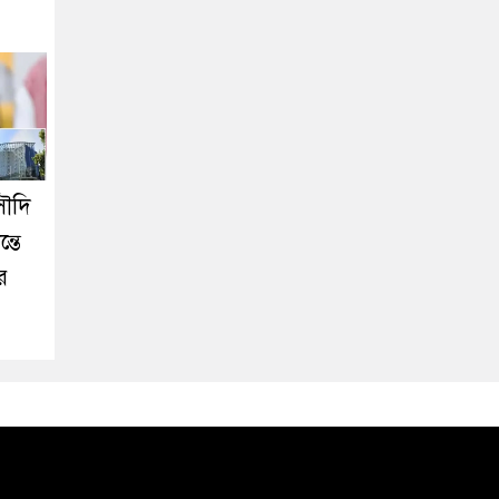
সৌদি
্তে
র