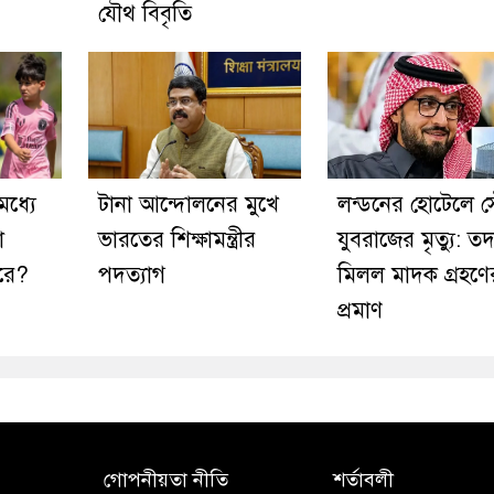
যৌথ বিবৃতি
ধ্যে
টানা আন্দোলনের মুখে
লন্ডনের হোটেলে 
ো
ভারতের শিক্ষামন্ত্রীর
যুবরাজের মৃত্যু: তদন
রে?
পদত্যাগ
মিলল মাদক গ্রহণে
প্রমাণ
গোপনীয়তা নীতি
শর্তাবলী