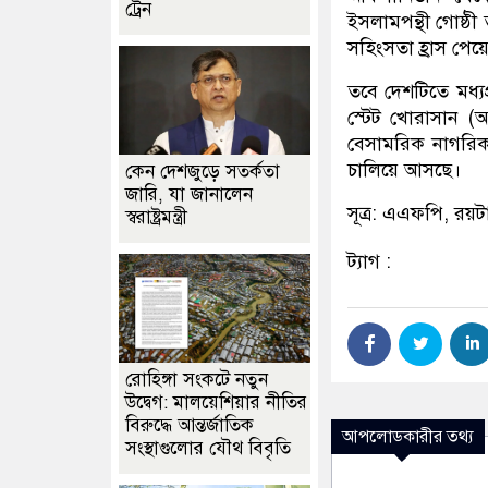
ট্রেন
ইসলামপন্থী গোষ্ঠ
সহিংসতা হ্রাস পেয়
তবে দেশটিতে মধ্যপ
স্টেট খোরাসান (আ
বেসামরিক নাগরিক,
চালিয়ে আসছে।
কেন দেশজুড়ে সতর্কতা
জারি, যা জানালেন
সূত্র: এএফপি, রয়টা
স্বরাষ্ট্রমন্ত্রী
ট্যাগ :
রোহিঙ্গা সংকটে নতুন
উদ্বেগ: মালয়েশিয়ার নীতির
বিরুদ্ধে আন্তর্জাতিক
আপলোডকারীর তথ্য
সংস্থাগুলোর যৌথ বিবৃতি