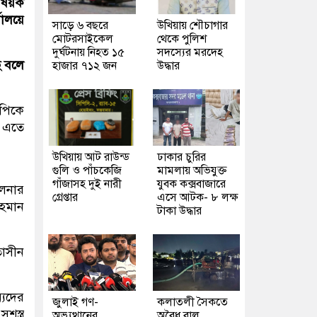
িষয়ক
ালয়ে
সাড়ে ৬ বছরে
উখিয়ায় শৌচাগার
মোটরসাইকেল
থেকে পুলিশ
দুর্ঘটনায় নিহত ১৫
সদস্যের মরদেহ
ে বলে
হাজার ৭১২ জন
উদ্ধার
ফপিকে
। এতে
উখিয়ায় আট রাউন্ড
ঢাকার চুরির
গুলি ও পাঁচকেজি
মামলায় অভিযুক্ত
গাঁজাসহ দুই নারী
যুবক কক্সবাজারে
ালনার
গ্রেপ্তার
এসে আটক- ৮ লক্ষ
রহমান
টাকা উদ্ধার
তাসীন
্যদের
জুলাই গণ-
কলাতলী সৈকতে
স্ত্র
অভ্যুত্থানের
অবৈধ বালু