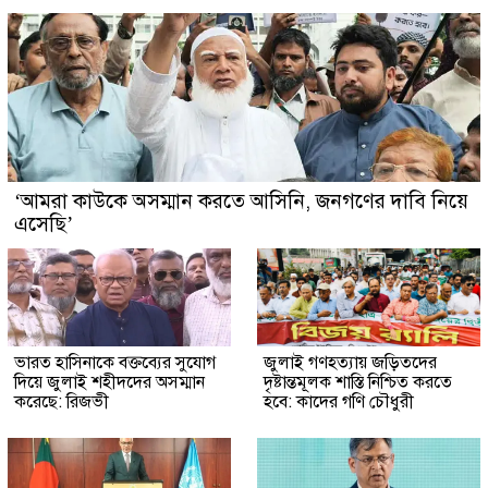
‘আমরা কাউকে অসম্মান করতে আসিনি, জনগণের দাবি নিয়ে
এসেছি’
ভারত হাসিনাকে বক্তব্যের সুযোগ
জুলাই গণহত্যায় জড়িতদের
দিয়ে জুলাই শহীদদের অসম্মান
দৃষ্টান্তমূলক শাস্তি নিশ্চিত করতে
করেছে: রিজভী
হবে: কাদের গণি চৌধুরী