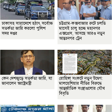
ঢাকাসহ সারাদেশে হঠাৎ সর্বোচ্চ
চট্টগ্রাম-কক্সবাজার রুটে চলতি
সতর্কতা জা‌রি করলো পুলিশ
মাসেই চালু হচ্ছে মহানগর
সদর দপ্তর
এক্সপ্রেস, আসছে আরও নতুন
আন্তঃনগর ট্রেন
কেন দেশজুড়ে সতর্কতা জারি, যা
রোহিঙ্গা সংকটে নতুন উদ্বেগ:
জানালেন স্বরাষ্ট্রমন্ত্রী
মালয়েশিয়ার নীতির বিরুদ্ধে
আন্তর্জাতিক সংস্থাগুলোর যৌথ
বিবৃতি