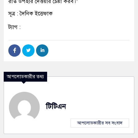
রাত উপহার দেওয়ার চেষ্টা করব।’
সূত্র : দৈনিক ইত্তেফাক
ট্যাগ :
আপলোডকারীর তথ্য
টিটিএন
আপলোডকারীর সব সংবাদ