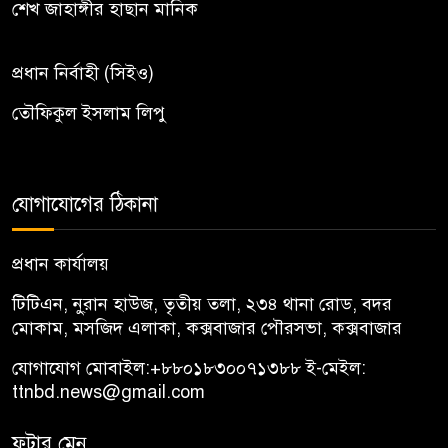
শেখ জাহাঙ্গীর হাছান মানিক
প্রধান নির্বাহী (সিইও)
তৌফিকুল ইসলাম লিপু
যোগাযোগের ঠিকানা
প্রধান কার্যালয়
টিটিএন, নু্রান হাউজ, তৃতীয় তলা, ২৩৪ থানা রোড, বদর
মোকাম, মসজিদ এলাকা, কক্সবাজার পৌরসভা, কক্সবাজার
যোগাযোগ মোবাইল:
+৮৮০১৮৩০০৭১৩৮৮
ই-মেইল:
ttnbd.news@gmail.com
ফুটার মেনু