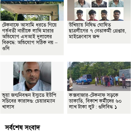
টেকনাফে আসামি ধরতে গিয়ে
উখিয়ায় নিষিদ্ধ ঘোষিত
গর্ভবতী নারীকে লাথি মারার
ছাত্রলীগের ৭ নেতাকর্মী গ্রেপ্তার,
অভিযোগ এসআই দুলালের
মাইক্রোবাস জব্দ
বিরুদ্ধে: অভিযোগ সঠিক নয় –
ওসি
ভূয়া জন্মনিবন্ধন ইস্যুতে ইউপি
কক্সবাজার-টেকনাফ সড়কে
সচিবের কারাদণ্ড: চেয়ারম্যান
ডাকাতি, বিকাশ কর্মীদের ৬০
খালাস
লাখ টাকা লুট : গুলিবিদ্ধ ১
সর্বশেষ সংবাদ