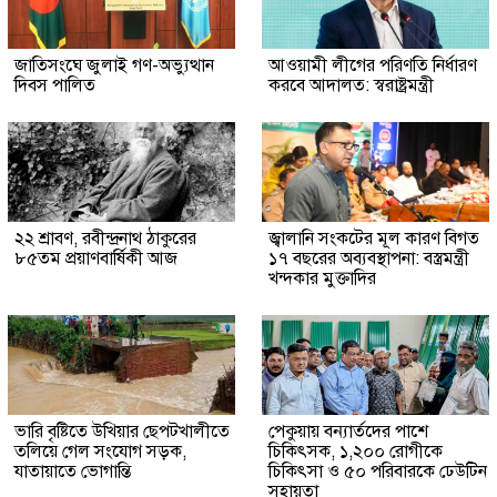
জাতিসংঘে জুলাই গণ-অভ্যুত্থান
আওয়ামী লীগের পরিণতি নির্ধারণ
দিবস পালিত
করবে আদালত: স্বরাষ্ট্রমন্ত্রী
২২ শ্রাবণ, রবীন্দ্রনাথ ঠাকুরের
জ্বালানি সংকটের মূল কারণ বিগত
৮৫তম প্রয়াণবার্ষিকী আজ
১৭ বছরের অব্যবস্থাপনা: বস্ত্রমন্ত্রী
খন্দকার মুক্তাদির
ভারি বৃষ্টিতে উখিয়ার ছেপটখালীতে
পেকুয়ায় বন্যার্তদের পাশে
তলিয়ে গেল সংযোগ সড়ক,
চিকিৎসক, ১,২০০ রোগীকে
যাতায়াতে ভোগান্তি
চিকিৎসা ও ৫০ পরিবারকে ঢেউটিন
সহায়তা