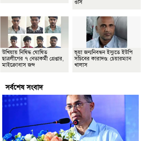
ওসি
উখিয়ায় নিষিদ্ধ ঘোষিত
ভূয়া জন্মনিবন্ধন ইস্যুতে ইউপি
ছাত্রলীগের ৭ নেতাকর্মী গ্রেপ্তার,
সচিবের কারাদণ্ড: চেয়ারম্যান
মাইক্রোবাস জব্দ
খালাস
সর্বশেষ সংবাদ