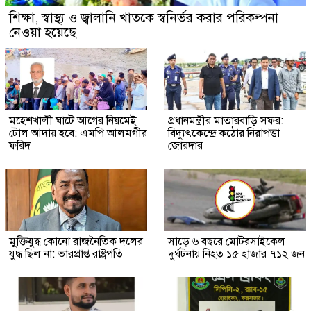
শিক্ষা, স্বাস্থ্য ও জ্বালানি খাতকে স্বনির্ভর করার পরিকল্পনা
নেওয়া হয়েছে
মহেশখালী ঘাটে আগের নিয়মেই
প্রধানমন্ত্রীর মাতারবাড়ি সফর:
টোল আদায় হবে: এমপি আলমগীর
বিদ্যুৎকেন্দ্রে কঠোর নিরাপত্তা
ফরিদ
জোরদার
মুক্তিযুদ্ধ কোনো রাজনৈতিক দলের
সাড়ে ৬ বছরে মোটরসাইকেল
যুদ্ধ ছিল না: ভারপ্রাপ্ত রাষ্ট্রপতি
দুর্ঘটনায় নিহত ১৫ হাজার ৭১২ জন