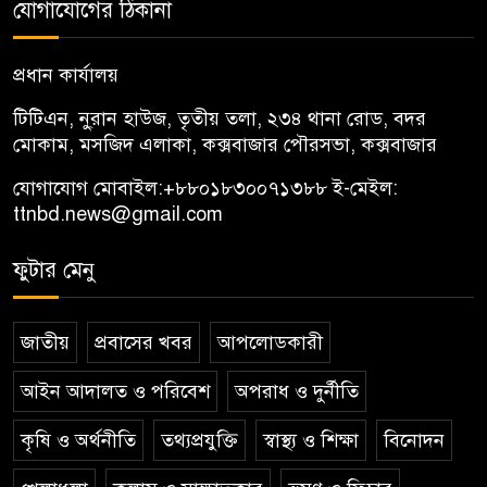
যোগাযোগের ঠিকানা
প্রধান কার্যালয়
টিটিএন, নু্রান হাউজ, তৃতীয় তলা, ২৩৪ থানা রোড, বদর
মোকাম, মসজিদ এলাকা, কক্সবাজার পৌরসভা, কক্সবাজার
যোগাযোগ মোবাইল:
+৮৮০১৮৩০০৭১৩৮৮
ই-মেইল:
ttnbd.news@gmail.com
ফুটার মেনু
জাতীয়
প্রবাসের খবর
আপলোডকারী
আইন আদালত ও পরিবেশ
অপরাধ ও দুর্নীতি
কৃষি ও অর্থনীতি
তথ্যপ্রযুক্তি
স্বাস্থ্য ও শিক্ষা
বিনোদন