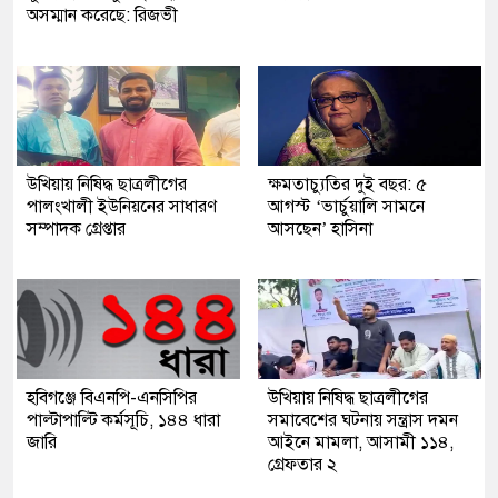
অসম্মান করেছে: রিজভী
উখিয়ায় নিষিদ্ধ ছাত্রলীগের
ক্ষমতাচ্যুতির দুই বছর: ৫
পালংখালী ইউনিয়নের সাধারণ
আগস্ট ‘ভার্চুয়ালি সামনে
সম্পাদক গ্রেপ্তার
আসছেন’ হাসিনা
হবিগঞ্জে বিএনপি-এনসিপির
উখিয়ায় নিষিদ্ধ ছাত্রলীগের
পাল্টাপাল্টি কর্মসূচি, ১৪৪ ধারা
সমাবেশের ঘটনায় সন্ত্রাস দমন
জারি
আইনে মামলা, আসামী ১১৪,
গ্রেফতার ২