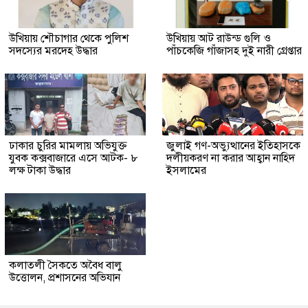
উখিয়ায় শৌচাগার থেকে পুলিশ
উখিয়ায় আট রাউন্ড গুলি ও
সদস্যের মরদেহ উদ্ধার
পাঁচকেজি গাঁজাসহ দুই নারী গ্রেপ্তার
ঢাকার চুরির মামলায় অভিযুক্ত
জুলাই গণ-অভ্যুত্থানের ইতিহাসকে
যুবক কক্সবাজারে এসে আটক- ৮
দলীয়করণ না করার আহ্বান নাহিদ
লক্ষ টাকা উদ্ধার
ইসলামের
কলাতলী সৈকতে অবৈধ বালু
উত্তোলন, প্রশাসনের অভিযান