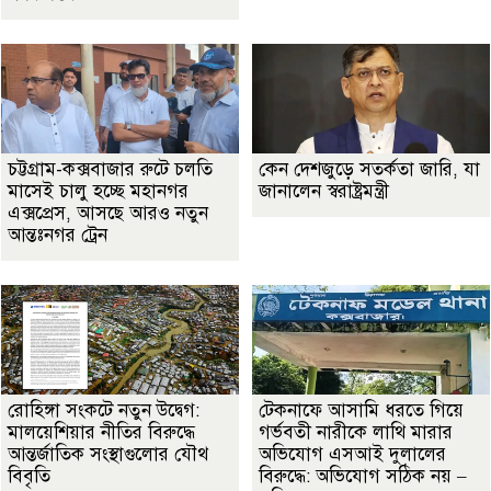
চট্টগ্রাম-কক্সবাজার রুটে চলতি
কেন দেশজুড়ে সতর্কতা জারি, যা
মাসেই চালু হচ্ছে মহানগর
জানালেন স্বরাষ্ট্রমন্ত্রী
এক্সপ্রেস, আসছে আরও নতুন
আন্তঃনগর ট্রেন
রোহিঙ্গা সংকটে নতুন উদ্বেগ:
টেকনাফে আসামি ধরতে গিয়ে
মালয়েশিয়ার নীতির বিরুদ্ধে
গর্ভবতী নারীকে লাথি মারার
আন্তর্জাতিক সংস্থাগুলোর যৌথ
অভিযোগ এসআই দুলালের
বিবৃতি
বিরুদ্ধে: অভিযোগ সঠিক নয় –