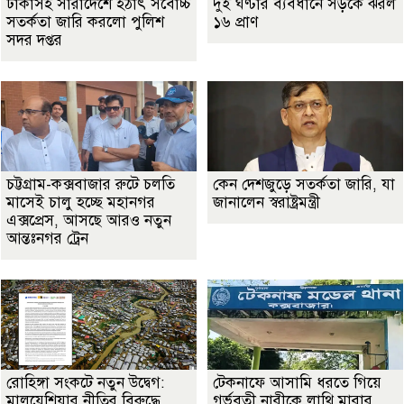
ঢাকাসহ সারাদেশে হঠাৎ সর্বোচ্চ
দুই ঘণ্টার ব্যবধানে সড়কে ঝরল
সতর্কতা জা‌রি করলো পুলিশ
১৬ প্রাণ
সদর দপ্তর
চট্টগ্রাম-কক্সবাজার রুটে চলতি
কেন দেশজুড়ে সতর্কতা জারি, যা
মাসেই চালু হচ্ছে মহানগর
জানালেন স্বরাষ্ট্রমন্ত্রী
এক্সপ্রেস, আসছে আরও নতুন
আন্তঃনগর ট্রেন
রোহিঙ্গা সংকটে নতুন উদ্বেগ:
টেকনাফে আসামি ধরতে গিয়ে
মালয়েশিয়ার নীতির বিরুদ্ধে
গর্ভবতী নারীকে লাথি মারার