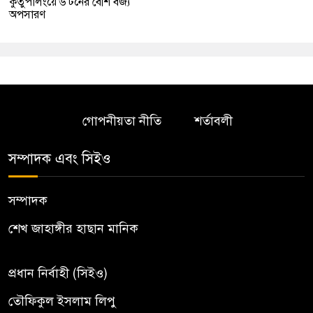
কুতুপালংয়ে ৬ টনের বেশি বর্জ্য
অপসারণ
গোপনীয়তা নীতি
শর্তাবলী
সম্পাদক এবং সিইও
সম্পাদক
শেখ জাহাঙ্গীর হাছান মানিক
প্রধান নির্বাহী (সিইও)
তৌফিকুল ইসলাম লিপু