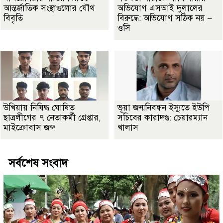
আন্তর্জাতিক সংস্থাগুলোর যৌথ
অভিযোগ এসআই দুলালের
বিবৃতি
বিরুদ্ধে: অভিযোগ সঠিক নয় –
ওসি
উখিয়ায় নিষিদ্ধ ঘোষিত
ভূয়া জন্মনিবন্ধন ইস্যুতে ইউপি
ছাত্রলীগের ৭ নেতাকর্মী গ্রেপ্তার,
সচিবের কারাদণ্ড: চেয়ারম্যান
মাইক্রোবাস জব্দ
খালাস
সর্বশেষ সংবাদ