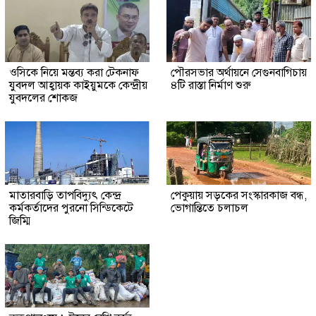
ওসিকে নিয়ে মন্তব্য করা টেকনাফ
পৌরসভার অর্থায়নে সেগুনবাগিচায়
যুবদল আহ্বায়ক কাইয়ুমকে কেন্দ্রীয়
৪টি রাস্তা নির্মাণ শুরু
যুবদলের শোকজ
মাতারবাড়ি তাপবিদ্যুৎ কেন্দ্র
পেকুয়ায় সড়কের সংস্কারকাজ বন্ধ,
কর্মকর্তাদের পুরনো সিন্ডিকেটে
ভোগান্তিতে চলাচল
জিম্মি