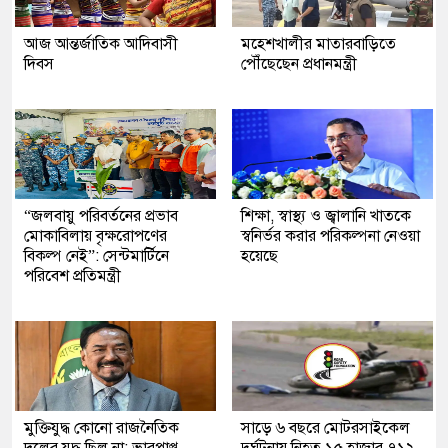
আজ আন্তর্জাতিক আদিবাসী
মহেশখালীর মাতারবাড়িতে
দিবস
পৌঁছেছেন প্রধানমন্ত্রী
“জলবায়ু পরিবর্তনের প্রভাব
শিক্ষা, স্বাস্থ্য ও জ্বালানি খাতকে
মোকাবিলায় বৃক্ষরোপণের
স্বনির্ভর করার পরিকল্পনা নেওয়া
বিকল্প নেই”: সেন্টমার্টিনে
হয়েছে
পরিবেশ প্রতিমন্ত্রী
মুক্তিযুদ্ধ কোনো রাজনৈতিক
সাড়ে ৬ বছরে মোটরসাইকেল