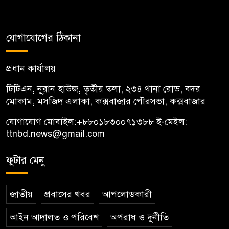
যোগাযোগের ঠিকানা
প্রধান কার্যালয়
টিটিএন, নু্রান হাউজ, তৃতীয় তলা, ২৩৪ থানা রোড, বদর
মোকাম, মসজিদ এলাকা, কক্সবাজার পৌরসভা, কক্সবাজার
যোগাযোগ মোবাইল:
+৮৮০১৮৩০০৭১৩৮৮
ই-মেইল:
ttnbd.news@gmail.com
ফুটার মেনু
জাতীয়
প্রবাসের খবর
আপলোডকারী
আইন আদালত ও পরিবেশ
অপরাধ ও দুর্নীতি