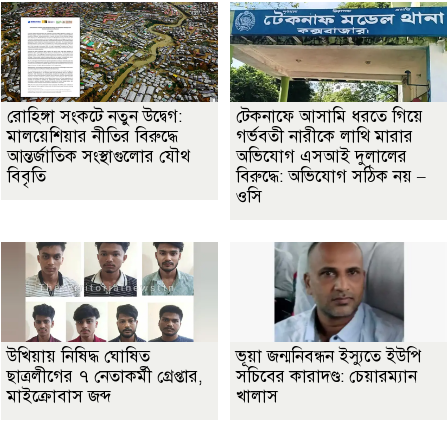
রোহিঙ্গা সংকটে নতুন উদ্বেগ:
টেকনাফে আসামি ধরতে গিয়ে
মালয়েশিয়ার নীতির বিরুদ্ধে
গর্ভবতী নারীকে লাথি মারার
আন্তর্জাতিক সংস্থাগুলোর যৌথ
অভিযোগ এসআই দুলালের
বিবৃতি
বিরুদ্ধে: অভিযোগ সঠিক নয় –
ওসি
উখিয়ায় নিষিদ্ধ ঘোষিত
ভূয়া জন্মনিবন্ধন ইস্যুতে ইউপি
ছাত্রলীগের ৭ নেতাকর্মী গ্রেপ্তার,
সচিবের কারাদণ্ড: চেয়ারম্যান
মাইক্রোবাস জব্দ
খালাস