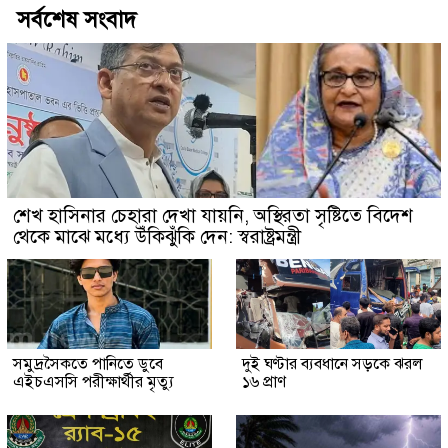
সর্বশেষ সংবাদ
শেখ হাসিনার চেহারা দেখা যায়নি, অস্থিরতা সৃষ্টিতে বিদেশ
থেকে মাঝে মধ্যে উঁকিঝুঁকি দেন: স্বরাষ্ট্রমন্ত্রী
সমুদ্রসৈকতে পানিতে ডুবে
দুই ঘণ্টার ব্যবধানে সড়কে ঝরল
এইচএসসি পরীক্ষার্থীর মৃত্যু
১৬ প্রাণ