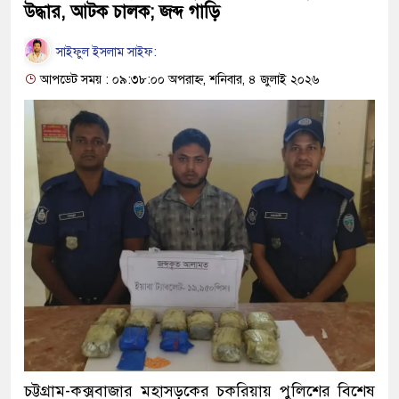
উদ্ধার, আটক চালক; জব্দ গাড়ি
সাইফুল ইসলাম সাইফ:
আপডেট সময় : ০৯:৩৮:০০ অপরাহ্ন, শনিবার, ৪ জুলাই ২০২৬
চট্টগ্রাম-কক্সবাজার মহাসড়কের চকরিয়ায় পুলিশের বিশেষ