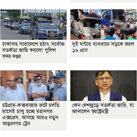
ঢাকাসহ সারাদেশে হঠাৎ সর্বোচ্চ
দুই ঘণ্টার ব্যবধানে সড়কে ঝরল
সতর্কতা জা‌রি করলো পুলিশ
১৬ প্রাণ
সদর দপ্তর
চট্টগ্রাম-কক্সবাজার রুটে চলতি
কেন দেশজুড়ে সতর্কতা জারি, যা
মাসেই চালু হচ্ছে মহানগর
জানালেন স্বরাষ্ট্রমন্ত্রী
এক্সপ্রেস, আসছে আরও নতুন
আন্তঃনগর ট্রেন