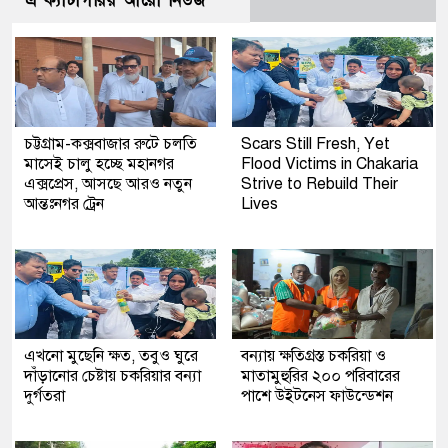
এ ক্যাটাগরির আরো নিউজ
চট্টগ্রাম-কক্সবাজার রুটে চলতি
Scars Still Fresh, Yet
মাসেই চালু হচ্ছে মহানগর
Flood Victims in Chakaria
এক্সপ্রেস, আসছে আরও নতুন
Strive to Rebuild Their
আন্তঃনগর ট্রেন
Lives
এখনো মুছেনি ক্ষত, তবুও ঘুরে
বন্যায় ক্ষতিগ্রস্ত চকরিয়া ও
দাঁড়ানোর চেষ্টায় চকরিয়ার বন্যা
মাতামুহুরির ২০০ পরিবারের
দুর্গতরা
পাশে উইটনেস ফাউন্ডেশন