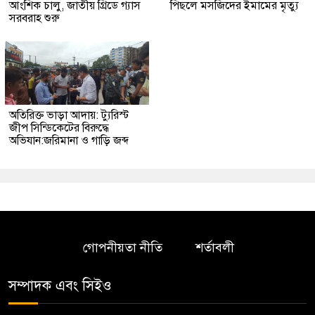
আংশিক চালু, জাতীয় গ্রিডে গ্যাস
পিছলে মসজিদের ইমামের মৃত্যু
সরবরাহ শুরু
অতিরিক্ত ভাড়া আদায়: ট্যুরিস্ট
জীপ সিন্ডিকেটের বিরুদ্ধে
অভিযান:জরিমানা ও গাড়ি জব্দ
গোপনীয়তা নীতি
শর্তাবলী
সম্পাদক এবং সিইও