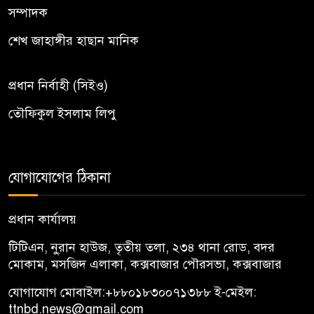
সম্পাদক
শেখ জাহাঙ্গীর হাছান মানিক
প্রধান নির্বাহী (সিইও)
তৌফিকুল ইসলাম লিপু
যোগাযোগের ঠিকানা
প্রধান কার্যালয়
টিটিএন, নু্রান হাউজ, তৃতীয় তলা, ২৩৪ থানা রোড, বদর
মোকাম, মসজিদ এলাকা, কক্সবাজার পৌরসভা, কক্সবাজার
যোগাযোগ মোবাইল:
+৮৮০১৮৩০০৭১৩৮৮
ই-মেইল:
ttnbd.news@gmail.com