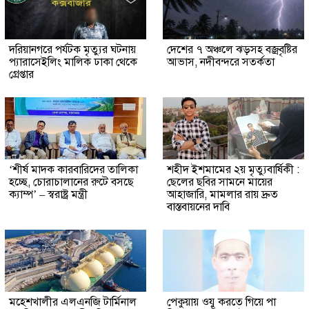
দরিয়ানগরে পর্যটক মৃত্যুর ঘটনায়
দেশের ৭ অঞ্চলে ঝড়সহ বজ্রবৃষ্টির
প্যারাসেইলিং মালিক ঢাকা থেকে
আভাস, নদীবন্দরে সতর্কতা
গ্রেপ্তার
‘শীর্ষ মাদক কারবারিদের তালিকা
শহীদ ইশমামের ২য় মৃত্যুবার্ষিকী :
হচ্ছে, চোরাচালানের রুটে বসছে
ছেলের ছবির সামনে মায়ের
ক্যাম্প’ – স্বরাষ্ট্র মন্ত্রী
আহাজারি, মামলার রায় দ্রুত
বাস্তবায়নের দাবি
মহেশখালীর এলএনজি টার্মিনাল
পেকুয়ায় ওযু করতে গিয়ে পা