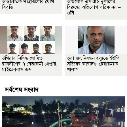
আন্তর্জাতিক সংস্থাগুলোর যৌথ
অভিযোগ এসআই দুলালের
বিবৃতি
বিরুদ্ধে: অভিযোগ সঠিক নয় –
ওসি
উখিয়ায় নিষিদ্ধ ঘোষিত
ভূয়া জন্মনিবন্ধন ইস্যুতে ইউপি
ছাত্রলীগের ৭ নেতাকর্মী গ্রেপ্তার,
সচিবের কারাদণ্ড: চেয়ারম্যান
মাইক্রোবাস জব্দ
খালাস
সর্বশেষ সংবাদ