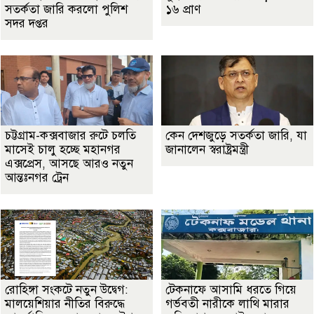
সতর্কতা জা‌রি করলো পুলিশ
১৬ প্রাণ
সদর দপ্তর
চট্টগ্রাম-কক্সবাজার রুটে চলতি
কেন দেশজুড়ে সতর্কতা জারি, যা
মাসেই চালু হচ্ছে মহানগর
জানালেন স্বরাষ্ট্রমন্ত্রী
এক্সপ্রেস, আসছে আরও নতুন
আন্তঃনগর ট্রেন
রোহিঙ্গা সংকটে নতুন উদ্বেগ:
টেকনাফে আসামি ধরতে গিয়ে
মালয়েশিয়ার নীতির বিরুদ্ধে
গর্ভবতী নারীকে লাথি মারার