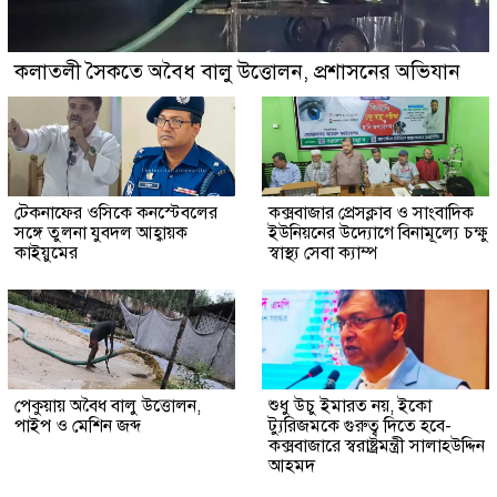
কলাতলী সৈকতে অবৈধ বালু উত্তোলন, প্রশাসনের অভিযান
টেকনাফের ওসিকে কনস্টেবলের
কক্সবাজার প্রেসক্লাব ও সাংবাদিক
সঙ্গে তুলনা যুবদল আহ্বায়ক
ইউনিয়নের উদ্যোগে বিনামূল্যে চক্ষু
কাইয়ুমের
স্বাস্থ্য সেবা ক্যাম্প
পেকুয়ায় অবৈধ বালু উত্তোলন,
শুধু উচু ইমারত নয়, ইকো
পাইপ ও মেশিন জব্দ
ট্যুরিজমকে গুরুত্ব দিতে হবে-
কক্সবাজারে স্বরাষ্ট্রমন্ত্রী সালাহউদ্দিন
আহমদ