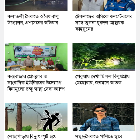
কলাতলী সৈকতে অবৈধ বালু
টেকনাফের ওসিকে কনস্টেবলের
উত্তোলন, প্রশাসনের অভিযান
সঙ্গে তুলনা যুবদল আহ্বায়ক
কাইয়ুমের
কক্সবাজার প্রেসক্লাব ও
পেকুয়ায় দেখা মিলল বিলুপ্তপ্রায়
সাংবাদিক ইউনিয়নের উদ্যোগে
মেছোবাঘ, জনমনে আতঙ্ক
বিনামূল্যে চক্ষু স্বাস্থ্য সেবা ক্যাম্প
লোহাগাড়ায় বিদ্যুৎস্পৃষ্ট হয়ে
সমুদ্রসৈকতে পানিতে ডুবে