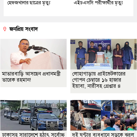
হেফজখানার ছাত্রের মৃত্যু
এইচএসসি পরীক্ষার্থীর মৃত্যু
জনপ্রিয় সংবাদ
মাতারবাড়ি আসছেন প্রধানমন্ত্রী
লোহাগাড়ায় প্রাইভেটকারের
তারেক রহমান!
গোপন চেম্বারে ১৬ হাজার
ইয়াবা, নারীসহ গ্রেপ্তার ৪
ঢাকাসহ সারাদেশে হঠাৎ সর্বোচ্চ
দুই ঘণ্টার ব্যবধানে সড়কে ঝরল