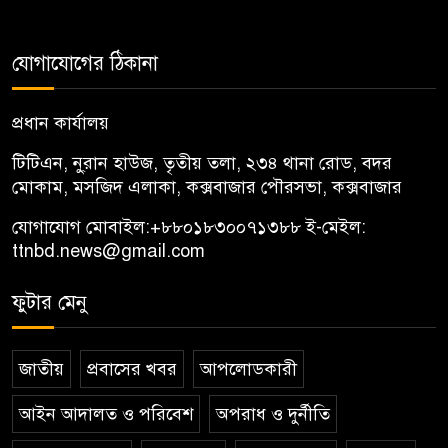
যোগাযোগের ঠিকানা
প্রধান কার্যালয়
টিটিএন, নু্রান হাউজ, তৃতীয় তলা, ২৩৪ থানা রোড, বদর
মোকাম, মসজিদ এলাকা, কক্সবাজার পৌরসভা, কক্সবাজার
যোগাযোগ মোবাইল:
+৮৮০১৮৩০০৭১৩৮৮
ই-মেইল:
ttnbd.news@gmail.com
ফুটার মেনু
জাতীয়
প্রবাসের খবর
আপলোডকারী
আইন আদালত ও পরিবেশ
অপরাধ ও দুর্নীতি