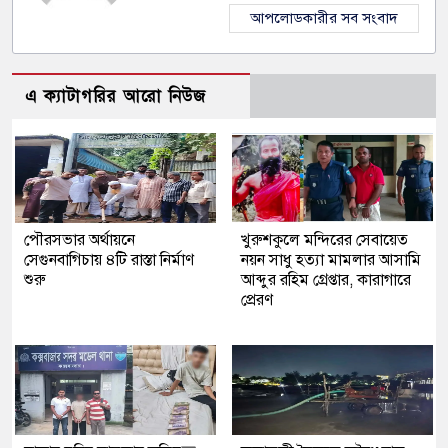
আপলোডকারীর সব সংবাদ
এ ক্যাটাগরির আরো নিউজ
পৌরসভার অর্থায়নে
খুরুশকুলে মন্দিরের সেবায়েত
সেগুনবাগিচায় ৪টি রাস্তা নির্মাণ
নয়ন সাধু হত্যা মামলার আসামি
শুরু
আব্দুর রহিম গ্রেপ্তার, কারাগারে
প্রেরণ