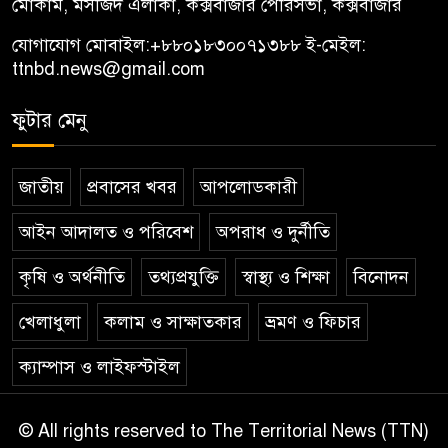
মোকাম, মসজিদ এলাকা, কক্সবাজার পৌরসভা, কক্সবাজার
যোগাযোগ মোবাইল:
+৮৮০১৮৩০০৭১৩৮৮
ই-মেইল:
ttnbd.news@gmail.com
ফুটার মেনু
জাতীয়
প্রবাসের খবর
আপলোডকারী
আইন আদালত ও পরিবেশ
অপরাধ ও দুর্নীতি
কৃষি ও অর্থনীতি
তথ্যপ্রযুক্তি
স্বাস্থ্য ও শিক্ষা
বিনোদন
খেলাধুলা
কলাম ও সাক্ষাতকার
ভ্রমণ ও ফিচার
ক্যাম্পাস ও লাইফস্টাইল
© All rights reserved to The Territorial News (TTN)