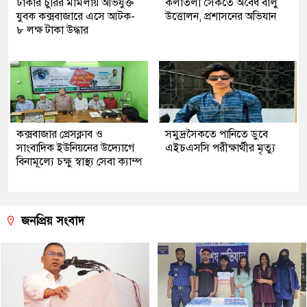
ঢাকার চুরির মামলায় অভিযুক্ত
কলাতলী সৈকতে অবৈধ বালু
যুবক কক্সবাজারে এসে আটক-
উত্তোলন, প্রশাসনের অভিযান
৮ লক্ষ টাকা উদ্ধার
কক্সবাজার প্রেসক্লাব ও
সমুদ্রসৈকতে পানিতে ডুবে
সাংবাদিক ইউনিয়নের উদ্যোগে
এইচএসসি পরীক্ষার্থীর মৃত্যু
বিনামূল্যে চক্ষু স্বাস্থ্য সেবা ক্যাম্প
জনপ্রিয় সংবাদ