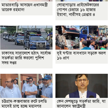
মাতারবাড়ি আসছেন প্রধানমন্ত্রী
লোহাগাড়ায় প্রাইভেটকারের
তারেক রহমান!
গোপন চেম্বারে ১৬ হাজার
ইয়াবা, নারীসহ গ্রেপ্তার ৪
ঢাকাসহ সারাদেশে হঠাৎ সর্বোচ্চ
দুই ঘণ্টার ব্যবধানে সড়কে ঝরল
সতর্কতা জা‌রি করলো পুলিশ
১৬ প্রাণ
সদর দপ্তর
চট্টগ্রাম-কক্সবাজার রুটে চলতি
কেন দেশজুড়ে সতর্কতা জারি, যা
মাসেই চালু হচ্ছে মহানগর
জানালেন স্বরাষ্ট্রমন্ত্রী