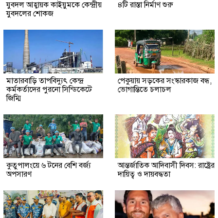
যুবদল আহ্বায়ক কাইয়ুমকে কেন্দ্রীয়
৪টি রাস্তা নির্মাণ শুরু
যুবদলের শোকজ
মাতারবাড়ি তাপবিদ্যুৎ কেন্দ্র
পেকুয়ায় সড়কের সংস্কারকাজ বন্ধ,
কর্মকর্তাদের পুরনো সিন্ডিকেটে
ভোগান্তিতে চলাচল
জিম্মি
কুতুপালংয়ে ৬ টনের বেশি বর্জ্য
আন্তর্জাতিক আদিবাসী দিবস: রাষ্ট্রের
অপসারণ
দায়িত্ব ও দায়বদ্ধতা