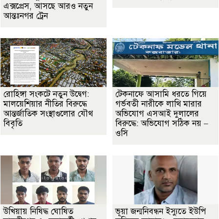
এক্সপ্রেস, আসছে আরও নতুন
আন্তঃনগর ট্রেন
রোহিঙ্গা সংকটে নতুন উদ্বেগ:
টেকনাফে আসামি ধরতে গিয়ে
মালয়েশিয়ার নীতির বিরুদ্ধে
গর্ভবতী নারীকে লাথি মারার
আন্তর্জাতিক সংস্থাগুলোর যৌথ
অভিযোগ এসআই দুলালের
বিবৃতি
বিরুদ্ধে: অভিযোগ সঠিক নয় –
ওসি
উখিয়ায় নিষিদ্ধ ঘোষিত
ভূয়া জন্মনিবন্ধন ইস্যুতে ইউপি