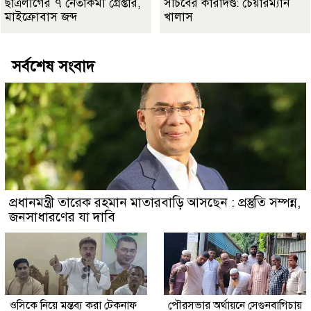
ছাত্রলীগের ৭ নেতাকর্মী গ্রেপ্তার,
সচিবের কারাদণ্ড: চেয়ারম্যান
মাইক্রোবাস জব্দ
খালাস
সর্বশেষ সংবাদ
প্রধানমন্ত্রী তারেক রহমান মাতারবাড়ি আসছেন : প্রস্তুতি সম্পন্ন,
জনসাধারণের যা দাবি
ওসিকে নিয়ে মন্তব্য করা টেকনাফ
পৌরসভার অর্থায়নে সেগুনবাগিচায়