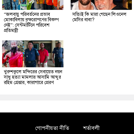
“জলবায়ু পরিবর্তনের প্রভাব
সত্যিই কি মারা গেছেন লিওনেল
মোকাবিলায় বৃক্ষরোপণের বিকল্প
মেসির বাবা?
নেই”: সেন্টমার্টিনে পরিবেশ
প্রতিমন্ত্রী
খুরুশকুলে মন্দিরের সেবায়েত নয়ন
সাধু হত্যা মামলার আসামি আব্দুর
রহিম গ্রেপ্তার, কারাগারে প্রেরণ
গোপনীয়তা নীতি
শর্তাবলী