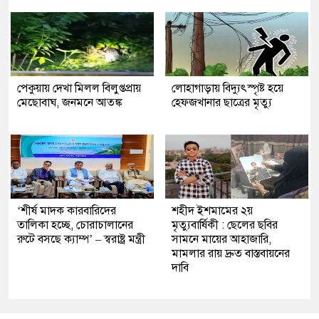
পেকুয়ায় দেখা মিলল বিলুপ্তপ্রায়
লোহাগাড়ায় বিদ্যুৎস্পৃষ্ট হয়ে
মেছোবাঘ, জনমনে আতঙ্ক
হেফজখানার ছাত্রের মৃত্যু
‘শীর্ষ মাদক কারবারিদের
শহীদ ইশমামের ২য়
তালিকা হচ্ছে, চোরাচালানের
মৃত্যুবার্ষিকী : ছেলের ছবির
রুটে বসছে ক্যাম্প’ – স্বরাষ্ট্র মন্ত্রী
সামনে মায়ের আহাজারি,
মামলার রায় দ্রুত বাস্তবায়নের
দাবি