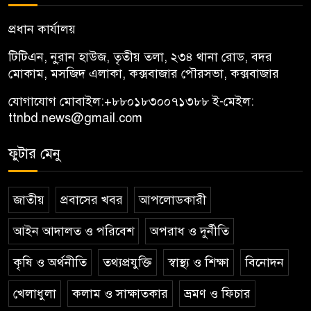
প্রধান কার্যালয়
টিটিএন, নু্রান হাউজ, তৃতীয় তলা, ২৩৪ থানা রোড, বদর
মোকাম, মসজিদ এলাকা, কক্সবাজার পৌরসভা, কক্সবাজার
যোগাযোগ মোবাইল:
+৮৮০১৮৩০০৭১৩৮৮
ই-মেইল:
ttnbd.news@gmail.com
ফুটার মেনু
জাতীয়
প্রবাসের খবর
আপলোডকারী
আইন আদালত ও পরিবেশ
অপরাধ ও দুর্নীতি
কৃষি ও অর্থনীতি
তথ্যপ্রযুক্তি
স্বাস্থ্য ও শিক্ষা
বিনোদন
খেলাধুলা
কলাম ও সাক্ষাতকার
ভ্রমণ ও ফিচার