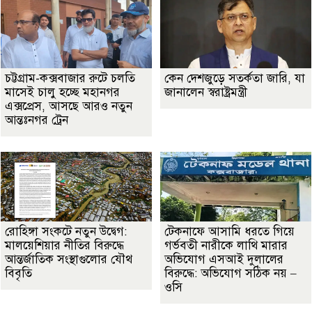
চট্টগ্রাম-কক্সবাজার রুটে চলতি
কেন দেশজুড়ে সতর্কতা জারি, যা
মাসেই চালু হচ্ছে মহানগর
জানালেন স্বরাষ্ট্রমন্ত্রী
এক্সপ্রেস, আসছে আরও নতুন
আন্তঃনগর ট্রেন
রোহিঙ্গা সংকটে নতুন উদ্বেগ:
টেকনাফে আসামি ধরতে গিয়ে
মালয়েশিয়ার নীতির বিরুদ্ধে
গর্ভবতী নারীকে লাথি মারার
আন্তর্জাতিক সংস্থাগুলোর যৌথ
অভিযোগ এসআই দুলালের
বিবৃতি
বিরুদ্ধে: অভিযোগ সঠিক নয় –
ওসি