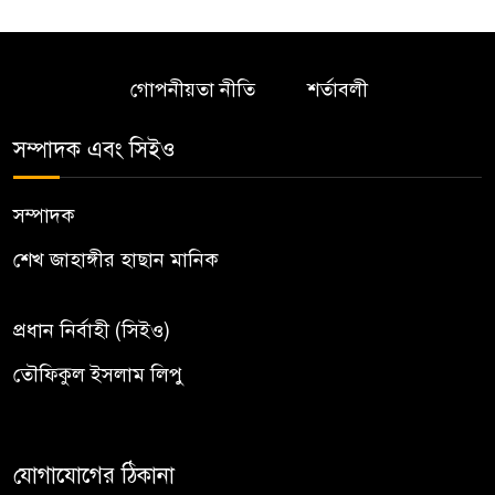
গোপনীয়তা নীতি
শর্তাবলী
সম্পাদক এবং সিইও
সম্পাদক
শেখ জাহাঙ্গীর হাছান মানিক
প্রধান নির্বাহী (সিইও)
তৌফিকুল ইসলাম লিপু
যোগাযোগের ঠিকানা