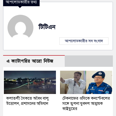
আপলোডকারীর তথ্য
টিটিএন
আপলোডকারীর সব সংবাদ
এ ক্যাটাগরির আরো নিউজ
কলাতলী সৈকতে অবৈধ বালু
টেকনাফের ওসিকে কনস্টেবলের
উত্তোলন, প্রশাসনের অভিযান
সঙ্গে তুলনা যুবদল আহ্বায়ক
কাইয়ুমের