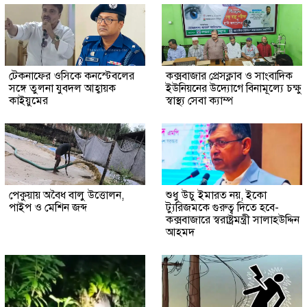
টেকনাফের ওসিকে কনস্টেবলের
কক্সবাজার প্রেসক্লাব ও সাংবাদিক
সঙ্গে তুলনা যুবদল আহ্বায়ক
ইউনিয়নের উদ্যোগে বিনামূল্যে চক্ষু
কাইয়ুমের
স্বাস্থ্য সেবা ক্যাম্প
পেকুয়ায় অবৈধ বালু উত্তোলন,
শুধু উচু ইমারত নয়, ইকো
পাইপ ও মেশিন জব্দ
ট্যুরিজমকে গুরুত্ব দিতে হবে-
কক্সবাজারে স্বরাষ্ট্রমন্ত্রী সালাহউদ্দিন
আহমদ