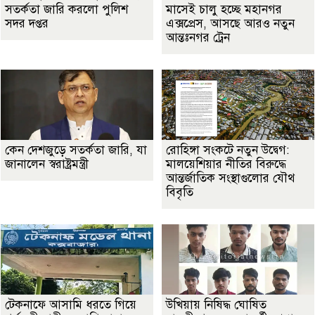
সতর্কতা জা‌রি করলো পুলিশ
মাসেই চালু হচ্ছে মহানগর
সদর দপ্তর
এক্সপ্রেস, আসছে আরও নতুন
আন্তঃনগর ট্রেন
কেন দেশজুড়ে সতর্কতা জারি, যা
রোহিঙ্গা সংকটে নতুন উদ্বেগ:
জানালেন স্বরাষ্ট্রমন্ত্রী
মালয়েশিয়ার নীতির বিরুদ্ধে
আন্তর্জাতিক সংস্থাগুলোর যৌথ
বিবৃতি
টেকনাফে আসামি ধরতে গিয়ে
উখিয়ায় নিষিদ্ধ ঘোষিত