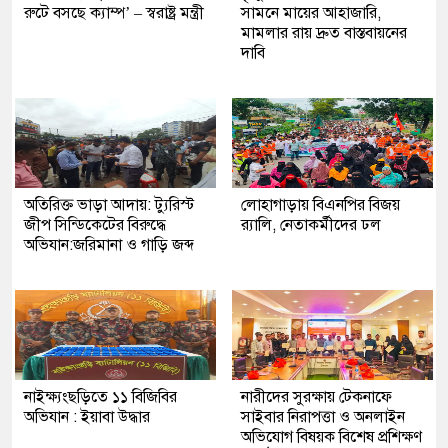
রুটে বসছে ক্যাম্প’ – স্বরাষ্ট্র মন্ত্রী
সামনে মায়ের আহাজারি,
মামলার রায় দ্রুত বাস্তবায়নের
দাবি
অতিরিক্ত ভাড়া আদায়: ট্যুরিস্ট
লোহাগাড়ায় বিএনপির বিজয়
জীপ সিন্ডিকেটের বিরুদ্ধে
র‍্যালি, নেতাকর্মীদের ঢল
অভিযান:জরিমানা ও গাড়ি জব্দ
নাইক্ষ্যংছড়িতে ১১ বিজিবির
নারীদের সুরক্ষায় টেকনাফে
অভিযান : ইয়াবা উদ্ধার
সাইবার নিরাপত্তা ও অনলাইন
অভিযোগ বিষয়ক বিশেষ প্রশিক্ষণ