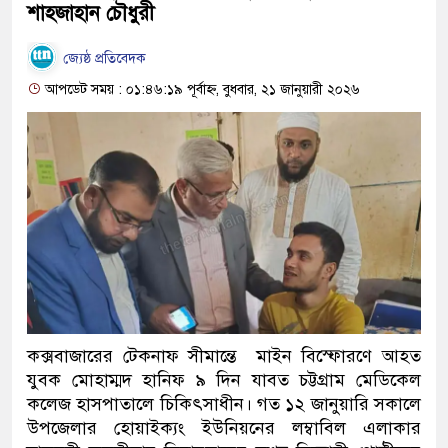
শাহজাহান চৌধুরী
জ্যেষ্ঠ প্রতিবেদক
আপডেট সময় : ০১:৪৬:১৯ পূর্বাহ্ন, বুধবার, ২১ জানুয়ারী ২০২৬
কক্সবাজারের টেকনাফ সীমান্তে মাইন বিস্ফোরণে আহত
যুবক মোহাম্মদ হানিফ ৯ দিন যাবত চট্টগ্রাম মেডিকেল
কলেজ হাসপাতালে চিকিৎসাধীন। গত ১২ জানুয়ারি সকালে
উপজেলার হোয়াইক্যং ইউনিয়নের লম্বাবিল এলাকার