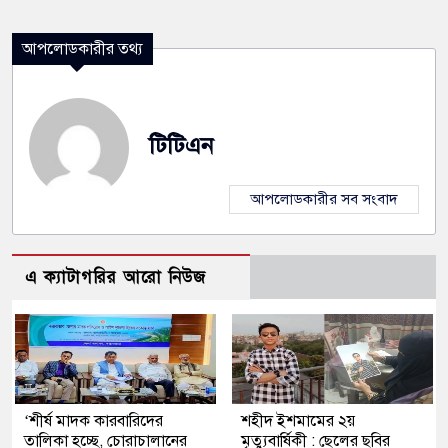
আপলোডকারীর তথ্য
টিটিএন
আপলোডকারীর সব সংবাদ
এ ক্যাটাগরির আরো নিউজ
‘শীর্ষ মাদক কারবারিদের
শহীদ ইশমামের ২য়
তালিকা হচ্ছে, চোরাচালানের
মৃত্যুবার্ষিকী : ছেলের ছবির