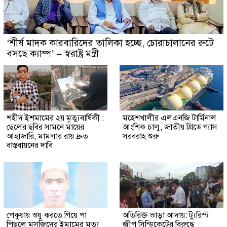
‘শীর্ষ মাদক কারবারিদের তালিকা হচ্ছে, চোরাচালানের রুটে
বসছে ক্যাম্প’ – স্বরাষ্ট্র মন্ত্রী
শহীদ ইশমামের ২য় মৃত্যুবার্ষিকী :
মহেশখালীর এলএনজি টার্মিনাল
ছেলের ছবির সামনে মায়ের
আংশিক চালু, জাতীয় গ্রিডে গ্যাস
আহাজারি, মামলার রায় দ্রুত
সরবরাহ শুরু
বাস্তবায়নের দাবি
পেকুয়ায় ওযু করতে গিয়ে পা
অতিরিক্ত ভাড়া আদায়: ট্যুরিস্ট
পিছলে মসজিদের ইমামের মৃত্যু
জীপ সিন্ডিকেটের বিরুদ্ধে