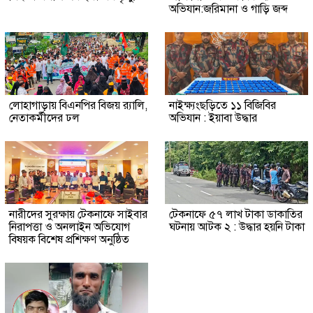
অভিযান:জরিমানা ও গাড়ি জব্দ
লোহাগাড়ায় বিএনপির বিজয় র‍্যালি,
নাইক্ষ্যংছড়িতে ১১ বিজিবির
নেতাকর্মীদের ঢল
অভিযান : ইয়াবা উদ্ধার
নারীদের সুরক্ষায় টেকনাফে সাইবার
টেকনাফে ৫৭ লাখ টাকা ডাকাতির
নিরাপত্তা ও অনলাইন অভিযোগ
ঘটনায় আটক ২ : উদ্ধার হয়নি টাকা
বিষয়ক বিশেষ প্রশিক্ষণ অনুষ্ঠিত