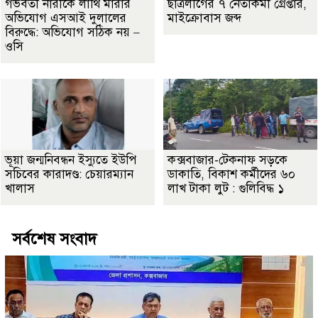
গর্ভবতী নারীকে লাথি মারার
ছাত্রলীগের ৭ নেতাকর্মী গ্রেপ্তার,
অভিযোগ এসআই দুলালের
মাইক্রোবাস জব্দ
বিরুদ্ধে: অভিযোগ সঠিক নয় –
ওসি
ভূয়া জন্মনিবন্ধন ইস্যুতে ইউপি
কক্সবাজার-টেকনাফ সড়কে
সচিবের কারাদণ্ড: চেয়ারম্যান
ডাকাতি, বিকাশ কর্মীদের ৬০
খালাস
লাখ টাকা লুট : গুলিবিদ্ধ ১
সর্বশেষ সংবাদ