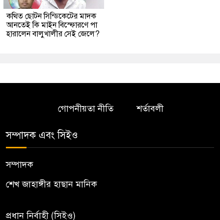
কথিত ছোটন সিন্ডিকেটের মাদক
আনতেই কি মাইন বিস্ফোরণে পা
হারালেন বালুখালীর সেই জেলে?
গোপনীয়তা নীতি
শর্তাবলী
সম্পাদক এবং সিইও
সম্পাদক
শেখ জাহাঙ্গীর হাছান মানিক
প্রধান নির্বাহী (সিইও)