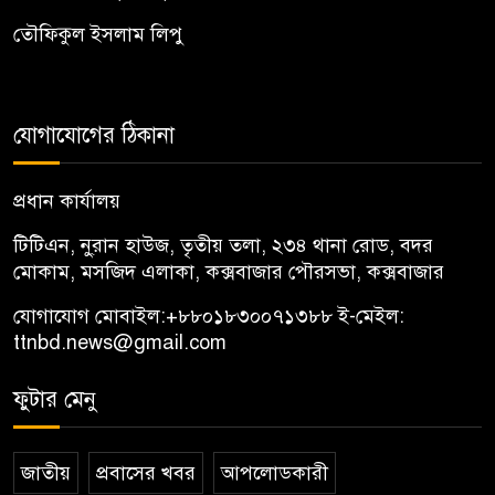
তৌফিকুল ইসলাম লিপু
যোগাযোগের ঠিকানা
প্রধান কার্যালয়
টিটিএন, নু্রান হাউজ, তৃতীয় তলা, ২৩৪ থানা রোড, বদর
মোকাম, মসজিদ এলাকা, কক্সবাজার পৌরসভা, কক্সবাজার
যোগাযোগ মোবাইল:
+৮৮০১৮৩০০৭১৩৮৮
ই-মেইল:
ttnbd.news@gmail.com
ফুটার মেনু
জাতীয়
প্রবাসের খবর
আপলোডকারী