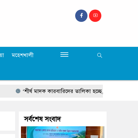
়া
মহেশখালী
‘শীর্ষ মাদক কারবারিদের তালিকা হচ্ছে, চোরাচালানের রুটে বসছে ক্যাম্
সর্বশেষ সংবাদ