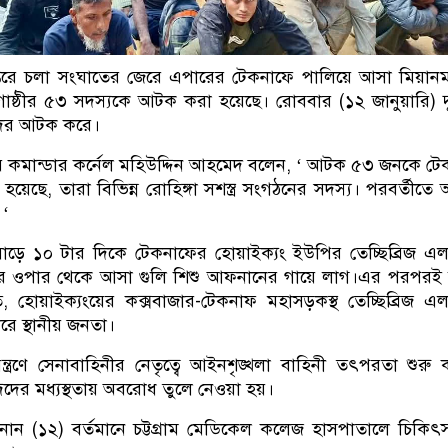
ন্তরে চলা সংঘাতের জেরে এপারের টেকনাফে পালিয়ে আসা মিয়ান
ী গোষ্ঠীর ৫৩ সদস্যকে আটক করা হয়েছে। রোববার (১২ জানুয়ারি) দ
দের আটক করে।
্টর কমান্ডার কর্নেল মহিউদ্দিন আহমেদ বলেন, ‘ আটক ৫৩ জনকে ট
া হয়েছে, তারা বিভিন্ন রোহিঙ্গা সশস্ত্র সংগঠনের সদস্য। পরবর্তীতে
 ‘
ে ১০ টার দিকে টেকনাফের হোয়াইক্যং ইউপির তেচ্ছিব্রিজ এ
ের ওপার থেকে আসা গুলি শিশু আফনানের গায়ে লাগ।এর পরপরই উত
ি, হোয়াইক্যংয়ের কক্সবাজার-টেকনাফ মহাসড়কস্থ তেচ্ছিব্রিজ এ
ে স্থানীয় জনতা।
য়ন্ত্রণে সেনাবাহিনীর নেতৃত্বে আইনশৃঙ্খলা বাহিনী তৎপরতা শুরু
্দদের মধ্যস্থতায় অবরোধ তুলে নেওয়া হয়।
ফনান (১২) বর্তমানে চট্টগ্রাম মেডিকেল কলেজ হাসপাতালে চিকিৎ