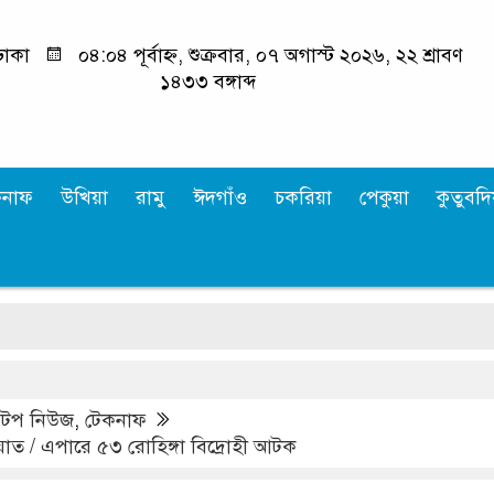
ঢাকা
০৪:০৪ পূর্বাহ্ন, শুক্রবার, ০৭ অগাস্ট ২০২৬, ২২ শ্রাবণ
১৪৩৩ বঙ্গাব্দ
কনাফ
উখিয়া
রামু
ঈদগাঁও
চকরিয়া
পেকুয়া
কুতুবদিয
,
টপ নিউজ
,
টেকনাফ
ঘাত / এপারে ৫৩ রোহিঙ্গা বিদ্রোহী আটক