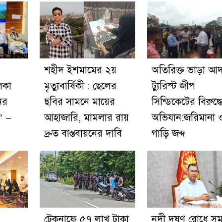
শহীদ ইশমামের ২য়
অতিরিক্ত ভাড়া আদ
িকা
মৃত্যুবার্ষিকী : ছেলের
ট্যুরিস্ট জীপ
ের
ছবির সামনে মায়ের
সিন্ডিকেটের বিরুদ্ধ
’ –
আহাজারি, মামলার রায়
অভিযান:জরিমানা 
দ্রুত বাস্তবায়নের দাবি
গাড়ি জব্দ
টেকনাফে ৫৭ লাখ টাকা
নদী দূষণ রোধে সমন