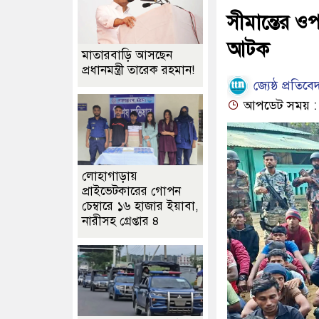
সীমান্তের ও
আটক
মাতারবাড়ি আসছেন
প্রধানমন্ত্রী তারেক রহমান!
জ্যেষ্ঠ প্রতিব
আপডেট সময় : ০
লোহাগাড়ায়
প্রাইভেটকারের গোপন
চেম্বারে ১৬ হাজার ইয়াবা,
নারীসহ গ্রেপ্তার ৪