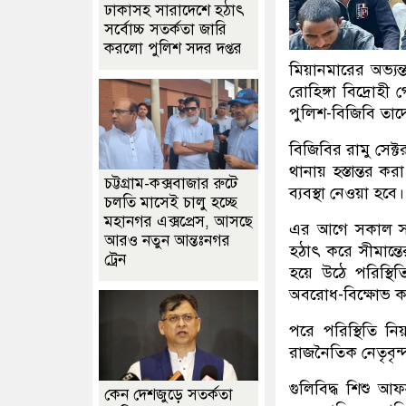
ঢাকাসহ সারাদেশে হঠাৎ
সর্বোচ্চ সতর্কতা জা‌রি
করলো পুলিশ সদর দপ্তর
মিয়ানমারের অভ্য
রোহিঙ্গা বিদ্রোহ
পুলিশ-বিজিবি তা
বিজিবির রামু সেক
থানায় হস্তান্তর কর
চট্টগ্রাম-কক্সবাজার রুটে
ব্যবস্থা নেওয়া হবে।
চলতি মাসেই চালু হচ্ছে
মহানগর এক্সপ্রেস, আসছে
এর আগে সকাল সাড়
আরও নতুন আন্তঃনগর
হঠাৎ করে সীমান্ত
ট্রেন
হয়ে উঠে পরিস্থিত
অবরোধ-বিক্ষোভ কর
পরে পরিস্থিতি নি
রাজনৈতিক নেতৃবৃন
গুলিবিদ্ধ শিশু আ
কেন দেশজুড়ে সতর্কতা