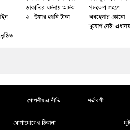
ডাকাতির ঘটনায় আটক
পদক্ষেপ গ্রহণে
লাইন
২ : উদ্ধার হয়নি টাকা
অবহেলার কোনো
সুযোগ নেই: প্রধানমন্ত
নুষ্ঠিত
গোপনীয়তা নীতি
শর্তাবলী
যোগাযোগের ঠিকানা
ফু