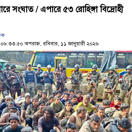
পারে সংঘাত / এপারে ৫৩ রোহিঙ্গা বিদ্রোহী
েদক
৬:৩৩:৫০ অপরাহ্ন, রবিবার, ১১ জানুয়ারী ২০২৬