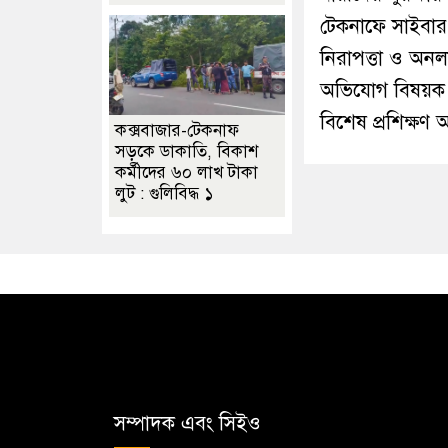
টেকনাফে সাইবার
নিরাপত্তা ও অন
অভিযোগ বিষয়ক
বিশেষ প্রশিক্ষণ অ
কক্সবাজার-টেকনাফ
সড়কে ডাকাতি, বিকাশ
কর্মীদের ৬০ লাখ টাকা
লুট : গুলিবিদ্ধ ১
সম্পাদক এবং সিইও