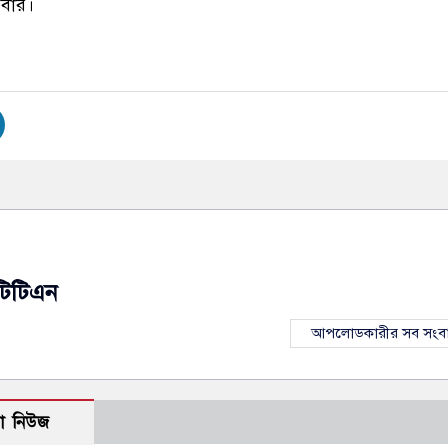
িবার।
টিটিএন
আপলোডকারীর সব সংব
ো নিউজ