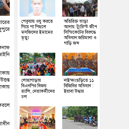
পেকুয়ায় ওযু করতে
অতিরিক্ত ভাড়া
মারের
গিয়ে পা পিছলে
আদায়: ট্যুরিস্ট জীপ
ুপুরে
মসজিদের ইমামের
সিন্ডিকেটের বিরুদ্ধে
মৃত্যু
অভিযান:জরিমানা ও
গাড়ি জব্দ
েকনাফ
 আইনি
লাকায়
্তপ্ত
লোহাগাড়ায়
নাইক্ষ্যংছড়িতে ১১
বিএনপির বিজয়
বিজিবির অভিযান :
লাকায়
র‍্যালি, নেতাকর্মীদের
ইয়াবা উদ্ধার
ঢল
 করলে
সাধীন