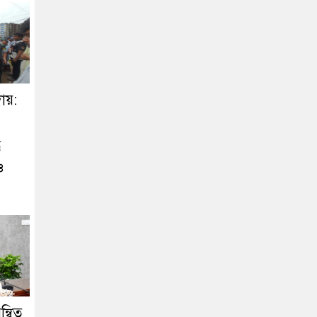
ায়:
ে
ও
্বিত