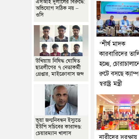
এসআই দুলালের বিরুদ্ধে:
অভিযোগ সঠিক নয় –
ওসি
‘শীর্ষ মাদক
কারবারিদের তাল
উখিয়ায় নিষিদ্ধ ঘোষিত
হচ্ছে, চোরাচালান
ছাত্রলীগের ৭ নেতাকর্মী
রুটে বসছে ক্যাম্প
গ্রেপ্তার, মাইক্রোবাস জব্দ
স্বরাষ্ট্র মন্ত্রী
ভূয়া জন্মনিবন্ধন ইস্যুতে
ইউপি সচিবের কারাদণ্ড:
চেয়ারম্যান খালাস
নারীদের সুরক্ষায়