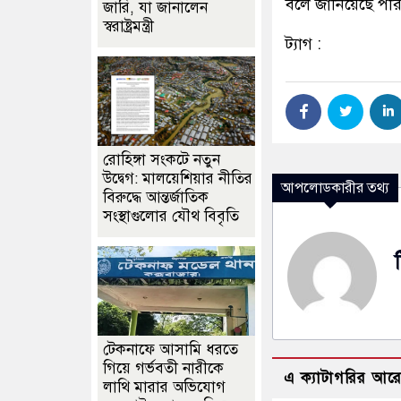
বলে জানিয়েছে পর
জারি, যা জানালেন
স্বরাষ্ট্রমন্ত্রী
ট্যাগ :
রোহিঙ্গা সংকটে নতুন
উদ্বেগ: মালয়েশিয়ার নীতির
আপলোডকারীর তথ্য
বিরুদ্ধে আন্তর্জাতিক
সংস্থাগুলোর যৌথ বিবৃতি
টেকনাফে আসামি ধরতে
গিয়ে গর্ভবতী নারীকে
এ ক্যাটাগরির আর
লাথি মারার অভিযোগ