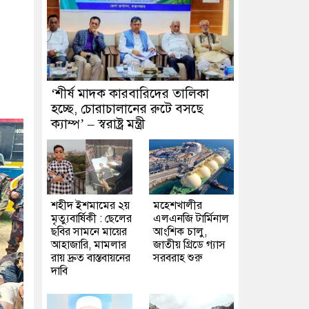
‘শীর্ষ মাদক কারবারিদের তালিকা
হচ্ছে, চোরাচালানের রুটে বসছে
ক্যাম্প’ – স্বরাষ্ট্র মন্ত্রী
শহীদ ইশমামের ২য়
মহেশখালীর
মৃত্যুবার্ষিকী : ছেলের
এলএনজি টার্মিনাল
ছবির সামনে মায়ের
আংশিক চালু,
আহাজারি, মামলার
জাতীয় গ্রিডে গ্যাস
রায় দ্রুত বাস্তবায়নের
সরবরাহ শুরু
দাবি