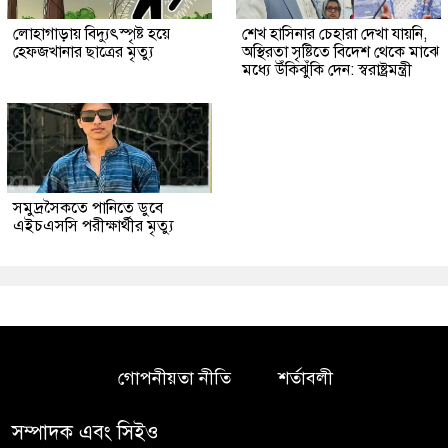
লোহাগাড়ায় বিদ্যুৎস্পৃষ্ট হয়ে
শেখ হাসিনার চেহারা দেখা যায়নি,
হেফজখানার ছাত্রের মৃত্যু
অস্থিরতা সৃষ্টিতে বিদেশ থেকে মাঝে
মধ্যে উঁকিঝুঁকি দেন: স্বরাষ্ট্রমন্ত্রী
সমুদ্রসৈকতে পানিতে ডুবে
এইচএসসি পরীক্ষার্থীর মৃত্যু
গোপনীয়তা নীতি
শর্তাবলী
সম্পাদক এবং সিইও