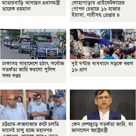
মাতারবাড়ি আসছেন প্রধানমন্ত্রী
লোহাগাড়ায় প্রাইভেটকারের
তারেক রহমান!
গোপন চেম্বারে ১৬ হাজার
ইয়াবা, নারীসহ গ্রেপ্তার ৪
ঢাকাসহ সারাদেশে হঠাৎ সর্বোচ্চ
দুই ঘণ্টার ব্যবধানে সড়কে ঝরল
সতর্কতা জা‌রি করলো পুলিশ
১৬ প্রাণ
সদর দপ্তর
চট্টগ্রাম-কক্সবাজার রুটে চলতি
কেন দেশজুড়ে সতর্কতা জারি, যা
মাসেই চালু হচ্ছে মহানগর
জানালেন স্বরাষ্ট্রমন্ত্রী