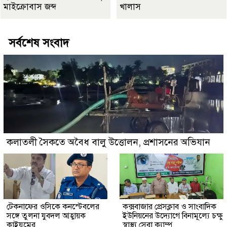
মাইক্রোবাস জব্দ
খালাস
সর্বশেষ সংবাদ
কলাতলী সৈকতে অবৈধ বালু উত্তোলন, প্রশাসনের অভিযান
টেকনাফের ওসিকে কনস্টেবলের
কক্সবাজার প্রেসক্লাব ও সাংবাদিক
সঙ্গে তুলনা যুবদল আহ্বায়ক
ইউনিয়নের উদ্যোগে বিনামূল্যে চক্ষু
কাইয়ুমের
স্বাস্থ্য সেবা ক্যাম্প