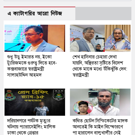
এ ক্যাটাগরির আরো নিউজ
শুধু উচু ইমারত নয়, ইকো
শেখ হাসিনার চেহারা দেখা
ট্যুরিজমকে গুরুত্ব দিতে হবে-
যায়নি, অস্থিরতা সৃষ্টিতে বিদেশ
কক্সবাজারে স্বরাষ্ট্রমন্ত্রী
থেকে মাঝে মধ্যে উঁকিঝুঁকি দেন:
সালাহউদ্দিন আহমদ
স্বরাষ্ট্রমন্ত্রী
দরিয়ানগরে পর্যটক মৃত্যুর
কথিত ছোটন সিন্ডিকেটের মাদক
ঘটনায় প্যারাসেইলিং মালিক
আনতেই কি মাইন বিস্ফোরণে
ঢাকা থেকে গ্রেপ্তার
পা হারালেন বালুখালীর সেই