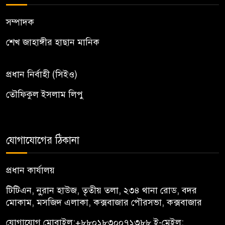
সম্পাদক
শেখ জাহাঙ্গীর হাছান মানিক
প্রধান নির্বাহী (সিইও)
তৌফিকুল ইসলাম লিপু
যোগাযোগের ঠিকানা
প্রধান কার্যালয়
টিটিএন, নু্রান হাউজ, তৃতীয় তলা, ২৩৪ থানা রোড, বদর
মোকাম, মসজিদ এলাকা, কক্সবাজার পৌরসভা, কক্সবাজার
যোগাযোগ মোবাইল:
+৮৮০১৮৩০০৭১৩৮৮
ই-মেইল: