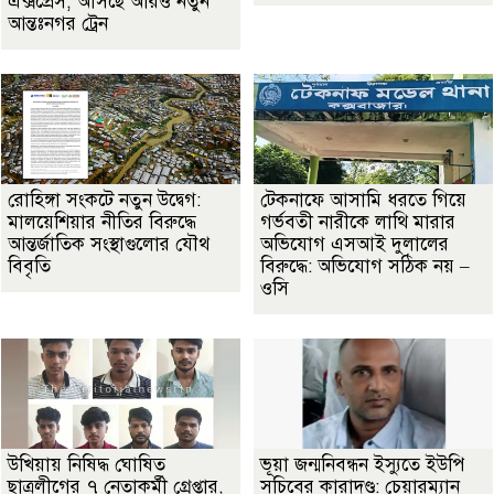
এক্সপ্রেস, আসছে আরও নতুন
আন্তঃনগর ট্রেন
রোহিঙ্গা সংকটে নতুন উদ্বেগ:
টেকনাফে আসামি ধরতে গিয়ে
মালয়েশিয়ার নীতির বিরুদ্ধে
গর্ভবতী নারীকে লাথি মারার
আন্তর্জাতিক সংস্থাগুলোর যৌথ
অভিযোগ এসআই দুলালের
বিবৃতি
বিরুদ্ধে: অভিযোগ সঠিক নয় –
ওসি
উখিয়ায় নিষিদ্ধ ঘোষিত
ভূয়া জন্মনিবন্ধন ইস্যুতে ইউপি
ছাত্রলীগের ৭ নেতাকর্মী গ্রেপ্তার,
সচিবের কারাদণ্ড: চেয়ারম্যান