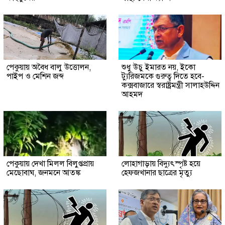
পেকুয়ায় অবৈধ বালু উত্তোলন,
শুধু উচু ইমারত নয়, ইকো
পাইপ ও মেশিন জব্দ
ট্যুরিজমকে গুরুত্ব দিতে হবে-
কক্সবাজারে স্বরাষ্ট্রমন্ত্রী সালাহউদ্দিন
আহমদ
পেকুয়ায় দেখা মিলল বিলুপ্তপ্রায়
লোহাগাড়ায় বিদ্যুৎস্পৃষ্ট হয়ে
মেছোবাঘ, জনমনে আতঙ্ক
হেফজখানার ছাত্রের মৃত্যু