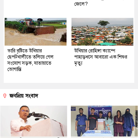
জেলে?
ভারি বৃষ্টিতে উখিয়ার
উখিয়ার রোহিঙ্গা ক্যাম্পে
ছেপটখালীতে তলিয়ে গেল
পাহাড়ধসে আবারো এক শিশুর
সংযোগ সড়ক, যাতায়াতে
মৃত্যু
ভোগান্তি
জনপ্রিয় সংবাদ