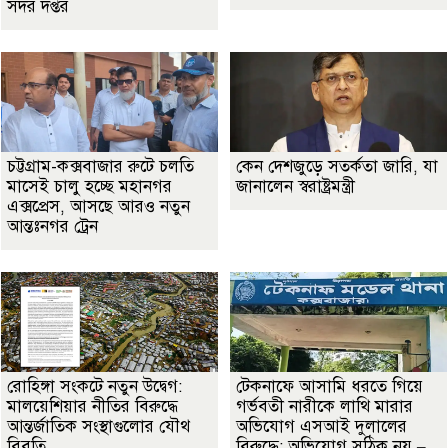
সদর দপ্তর
চট্টগ্রাম-কক্সবাজার রুটে চলতি
কেন দেশজুড়ে সতর্কতা জারি, যা
মাসেই চালু হচ্ছে মহানগর
জানালেন স্বরাষ্ট্রমন্ত্রী
এক্সপ্রেস, আসছে আরও নতুন
আন্তঃনগর ট্রেন
রোহিঙ্গা সংকটে নতুন উদ্বেগ:
টেকনাফে আসামি ধরতে গিয়ে
মালয়েশিয়ার নীতির বিরুদ্ধে
গর্ভবতী নারীকে লাথি মারার
আন্তর্জাতিক সংস্থাগুলোর যৌথ
অভিযোগ এসআই দুলালের
বিবৃতি
বিরুদ্ধে: অভিযোগ সঠিক নয় –