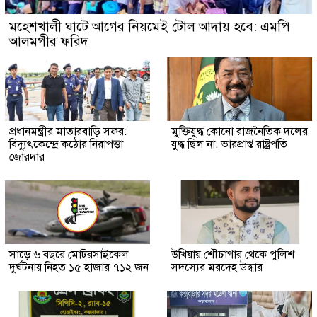
মহেশখালী ঘাটে আগের নিয়মেই টোল আদায় হবে: এমপি
আলমগীর ফরিদ
প্রধানমন্ত্রীর মাতারবাড়ি সফর:
মুক্তিযুদ্ধ কোনো রাজনৈতিক দলের
বিদ্যুৎকেন্দ্রে কঠোর নিরাপত্তা
যুদ্ধ ছিল না: ভারপ্রাপ্ত রাষ্ট্রপতি
জোরদার
সাড়ে ৬ বছরে মোটরসাইকেল
উখিয়ায় শৌচাগার থেকে পুলিশ
দুর্ঘটনায় নিহত ১৫ হাজার ৭১২ জন
সদস্যের মরদেহ উদ্ধার