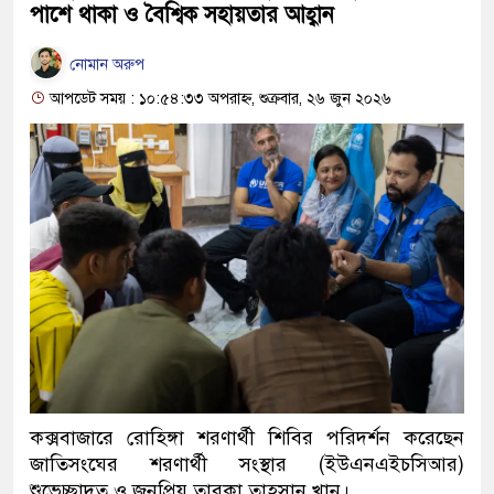
পাশে থাকা ও বৈশ্বিক সহায়তার আহ্বান
নোমান অরুপ
আপডেট সময় : ১০:৫৪:৩৩ অপরাহ্ন, শুক্রবার, ২৬ জুন ২০২৬
কক্সবাজারে রোহিঙ্গা শরণার্থী শিবির পরিদর্শন করেছেন
জাতিসংঘের শরণার্থী সংস্থার (ইউএনএইচসিআর)
শুভেচ্ছাদূত ও জনপ্রিয় তারকা তাহসান খান।