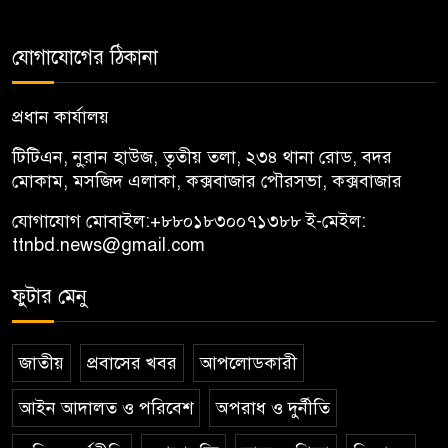
যোগাযোগের ঠিকানা
প্রধান কার্যালয়
টিটিএন, নু্রান হাউজ, তৃতীয় তলা, ২৩৪ থানা রোড, বদর
মোকাম, মসজিদ এলাকা, কক্সবাজার পৌরসভা, কক্সবাজার
যোগাযোগ মোবাইল:
+৮৮০১৮৩০০৭১৩৮৮
ই-মেইল:
ttnbd.news@gmail.com
ফুটার মেনু
জাতীয়
প্রবাসের খবর
আপলোডকারী
আইন আদালত ও পরিবেশ
অপরাধ ও দুর্নীতি