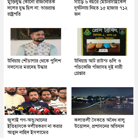
মুক্তিযুদ্ধ কোনো রাজনৈতিক
সাড়ে ৬ বছরে মোটরসাইকেল
দলের যুদ্ধ ছিল না: ভারপ্রাপ্ত
দুর্ঘটনায় নিহত ১৫ হাজার ৭১২
রাষ্ট্রপতি
জন
উখিয়ায় শৌচাগার থেকে পুলিশ
উখিয়ায় আট রাউন্ড গুলি ও
সদস্যের মরদেহ উদ্ধার
পাঁচকেজি গাঁজাসহ দুই নারী
গ্রেপ্তার
জুলাই গণ-অভ্যুত্থানের
কলাতলী সৈকতে অবৈধ বালু
ইতিহাসকে দলীয়করণ না করার
উত্তোলন, প্রশাসনের অভিযান
আহ্বান নাহিদ ইসলামের