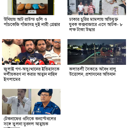
উখিয়ায় আট রাউন্ড গুলি ও
ঢাকার চুরির মামলায় অভিযুক্ত
পাঁচকেজি গাঁজাসহ দুই নারী গ্রেপ্তার
যুবক কক্সবাজারে এসে আটক- ৮
লক্ষ টাকা উদ্ধার
জুলাই গণ-অভ্যুত্থানের ইতিহাসকে
কলাতলী সৈকতে অবৈধ বালু
দলীয়করণ না করার আহ্বান নাহিদ
উত্তোলন, প্রশাসনের অভিযান
ইসলামের
টেকনাফের ওসিকে কনস্টেবলের
সঙ্গে তুলনা যুবদল আহ্বায়ক