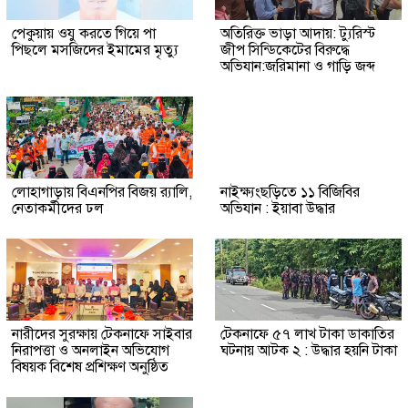
পেকুয়ায় ওযু করতে গিয়ে পা
অতিরিক্ত ভাড়া আদায়: ট্যুরিস্ট
পিছলে মসজিদের ইমামের মৃত্যু
জীপ সিন্ডিকেটের বিরুদ্ধে
অভিযান:জরিমানা ও গাড়ি জব্দ
লোহাগাড়ায় বিএনপির বিজয় র‍্যালি,
নাইক্ষ্যংছড়িতে ১১ বিজিবির
নেতাকর্মীদের ঢল
অভিযান : ইয়াবা উদ্ধার
নারীদের সুরক্ষায় টেকনাফে সাইবার
টেকনাফে ৫৭ লাখ টাকা ডাকাতির
নিরাপত্তা ও অনলাইন অভিযোগ
ঘটনায় আটক ২ : উদ্ধার হয়নি টাকা
বিষয়ক বিশেষ প্রশিক্ষণ অনুষ্ঠিত