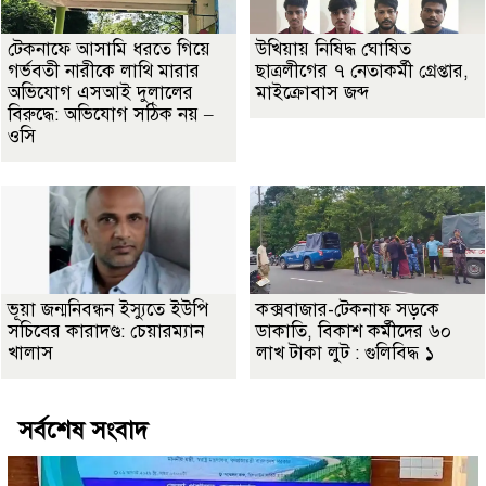
টেকনাফে আসামি ধরতে গিয়ে
উখিয়ায় নিষিদ্ধ ঘোষিত
গর্ভবতী নারীকে লাথি মারার
ছাত্রলীগের ৭ নেতাকর্মী গ্রেপ্তার,
অভিযোগ এসআই দুলালের
মাইক্রোবাস জব্দ
বিরুদ্ধে: অভিযোগ সঠিক নয় –
ওসি
ভূয়া জন্মনিবন্ধন ইস্যুতে ইউপি
কক্সবাজার-টেকনাফ সড়কে
সচিবের কারাদণ্ড: চেয়ারম্যান
ডাকাতি, বিকাশ কর্মীদের ৬০
খালাস
লাখ টাকা লুট : গুলিবিদ্ধ ১
সর্বশেষ সংবাদ