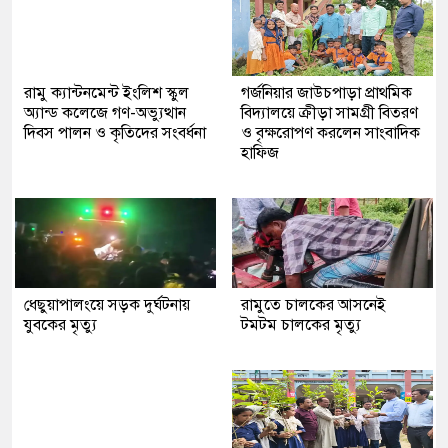
রামু ক্যান্টনমেন্ট ইংলিশ স্কুল
গর্জনিয়ার জাউচপাড়া প্রাথমিক
অ্যান্ড কলেজে গণ-অভ্যুত্থান
বিদ্যালয়ে ক্রীড়া সামগ্রী বিতরণ
দিবস পালন ও কৃতিদের সংবর্ধনা
ও বৃক্ষরোপণ করলেন সাংবাদিক
হাফিজ
ধেছুয়াপালংয়ে সড়ক দুর্ঘটনায়
রামুতে চালকের আসনেই
যুবকের মৃত্যু
টমটম চালকের মৃত্যু