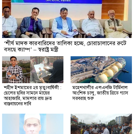
‘শীর্ষ মাদক কারবারিদের তালিকা হচ্ছে, চোরাচালানের রুটে
বসছে ক্যাম্প’ – স্বরাষ্ট্র মন্ত্রী
শহীদ ইশমামের ২য় মৃত্যুবার্ষিকী :
মহেশখালীর এলএনজি টার্মিনাল
ছেলের ছবির সামনে মায়ের
আংশিক চালু, জাতীয় গ্রিডে গ্যাস
আহাজারি, মামলার রায় দ্রুত
সরবরাহ শুরু
বাস্তবায়নের দাবি