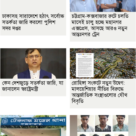
ঢাকাসহ সারাদেশে হঠাৎ সর্বোচ্চ
চট্টগ্রাম-কক্সবাজার রুটে চলতি
সতর্কতা জা‌রি করলো পুলিশ
মাসেই চালু হচ্ছে মহানগর
সদর দপ্তর
এক্সপ্রেস, আসছে আরও নতুন
আন্তঃনগর ট্রেন
কেন দেশজুড়ে সতর্কতা জারি, যা
রোহিঙ্গা সংকটে নতুন উদ্বেগ:
জানালেন স্বরাষ্ট্রমন্ত্রী
মালয়েশিয়ার নীতির বিরুদ্ধে
আন্তর্জাতিক সংস্থাগুলোর যৌথ
বিবৃতি