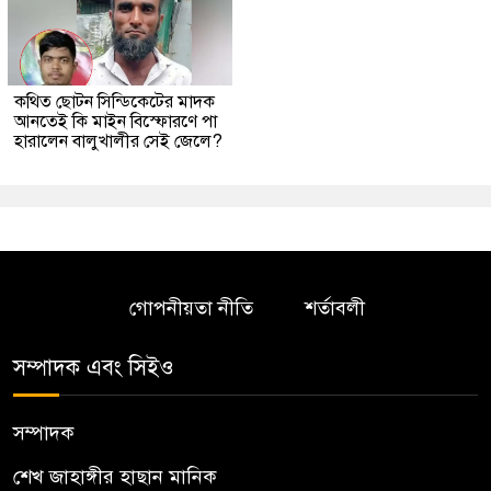
কথিত ছোটন সিন্ডিকেটের মাদক
আনতেই কি মাইন বিস্ফোরণে পা
হারালেন বালুখালীর সেই জেলে?
গোপনীয়তা নীতি
শর্তাবলী
সম্পাদক এবং সিইও
সম্পাদক
শেখ জাহাঙ্গীর হাছান মানিক