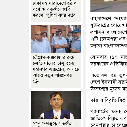
ঢাকাসহ সারাদেশে হঠাৎ
সর্বোচ্চ সতর্কতা জা‌রি
করলো পুলিশ সদর দপ্তর
বাংলাদেশে ‘সংখ্য
যুক্তরাষ্ট্রের গোয়ে
প্রশাসন বাংলাদেশে
এটি (চরমপন্থা এবং 
মন্তব্যে বাংলাদেশে
সোমবার (১৭ মার্
চট্টগ্রাম-কক্সবাজার রুটে
চলতি মাসেই চালু হচ্ছে
সরকারের প্রতিক্রিয
মহানগর এক্সপ্রেস, আসছে
এতে বলা হয় তুলসী 
আরও নতুন আন্তঃনগর
ট্রেন
দেশে ইসলামী সন্ত
উদ্দেশ্যের মূলের
তার এ বিবৃতি বিভ্র
গ্যাবার্ডের মন্তব্
জাতিকে বিস্তৃত এ
কেন দেশজুড়ে সতর্কতা
চরমপন্থার চ্যালেঞ