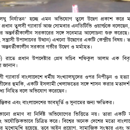
ালঘু নির্যাতন’ হচ্ছে এমন অভিযোগ তুলে উদ্বেগ প্রকাশ করে মা
ন্দা প্রধান তুলসী গ্যাবার্ড আজ সোমবার এনডিটিভি ওয়ার্ল্ডকে বলেছেন, ট
র অন্তর্বর্তীকালীন সরকারের সঙ্গে সবেমাত্র আলোচনা শুরু করেছে। ক
সন্ত্রাসী উপাদানের উত্থান) এখনো উদ্বেগের একটি কেন্দ্রীয় বিষয়। 
র অন্তবর্তীকালীন সরকার গভীর উদ্বেগ ও মর্মাহত।
চ) রাতে প্রধান উপদেষ্টার প্রেস সচিব শফিকুল আলম এক বিব
়া জানান।
গ্যাবার্ড বাংলাদেশে ধর্মীয় সংখ্যালঘুদের ওপর নিপীড়ন ও হত্য
্রাসীদের হুমকি, একটি ইসলামী খেলাফতের সঙ্গে শাসন করার মতাদর্
 মধ্যে নিহিত বলে অভিযোগ করেছেন।
ান্তিকর এবং বাংলাদেশের ভাবমূর্তি ও সুনামের জন্য ক্ষতিকর।
য কোনো প্রমাণ বা নির্দিষ্ট অভিযোগের ভিত্তিতে নয়। তারা একটি সম্
বং অযৌক্তিকভাবে চিত্রিত করে। বিশ্বের অনেক দেশের মতো বাংল
্জের মুখোমুখি হয়েছে, তবে আইন প্রয়োগ, সামাজিক সংস্কার এবং অন্