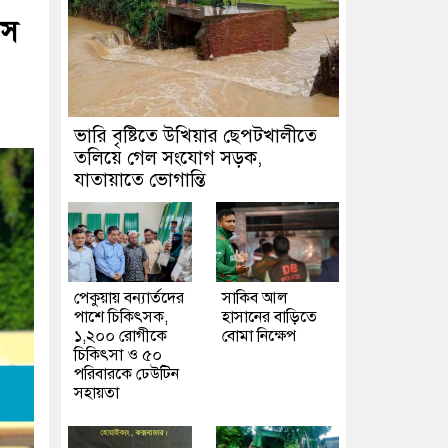
েস
ভারি বৃষ্টিতে উখিয়ার ছেপটখালীতে
তলিয়ে গেল সংযোগ সড়ক,
যাতায়াতে ভোগান্তি
পেকুয়ায় বন্যার্তদের
সাকিব আল
পাশে চিকিৎসক,
হাসানের বাড়িতে
১,২০০ রোগীকে
বোমা নিক্ষেপ
চিকিৎসা ও ৫০
পরিবারকে ঢেউটিন
সহায়তা