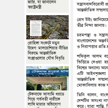
জারি, যা জানালেন
সন্ত্রাসবাদবিরোধী প
স্বরাষ্ট্রমন্ত্রী
আন্তর্জাতিক সম্প্র
প্রেস উইং জানিয়েছ
তীব্র নিন্দা জানায়।
চরমপন্থা ও সন্ত্র
বাংলাদেশের অন্তর্
রোহিঙ্গা সংকটে নতুন
ও নিরাপত্তার প্রতি
উদ্বেগ: মালয়েশিয়ার নীতির
বিরুদ্ধে আন্তর্জাতিক
শফিকুল আলম বলেছে
সংস্থাগুলোর যৌথ বিবৃতি
ভিত্তিতে দেওয়া 
বিশ্বের অন্যান্য 
এটি আইনশৃঙ্খলা রক
আন্তর্জাতিক সম্প্র
মোকাবিলায় কাজ কর
টেকনাফে আসামি ধরতে
তিনি বলেন, বাংল
গিয়ে গর্ভবতী নারীকে
দেশটির অসংখ্য না
লাথি মারার অভিযোগ
করে। যারা শান্তি, 