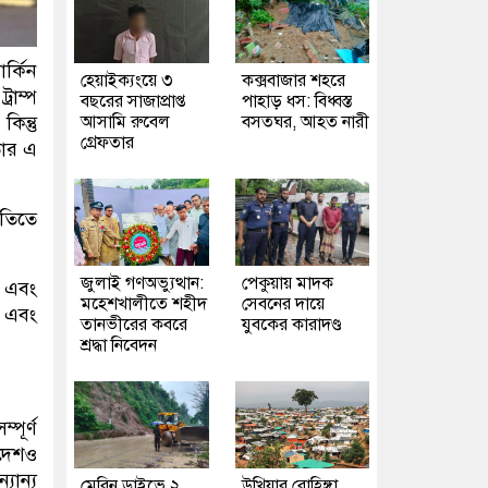
র্কিন
হেয়াইক্যংয়ে ৩
কক্সবাজার শহরে
্রাম্প
বছরের সাজাপ্রাপ্ত
পাহাড় ধস: বিধ্বস্ত
আসামি রুবেল
বসতঘর, আহত নারী
িন্তু
গ্রেফতার
তার এ
ৃতিতে
জুলাই গণঅভ্যুত্থান:
পেকুয়ায় মাদক
া এবং
মহেশখালীতে শহীদ
সেবনের দায়ে
শ এবং
তানভীরের কবরে
যুবকের কারাদণ্ড
শ্রদ্ধা নিবেদন
পূর্ণ
াদেশও
যান্য
মেরিন ড্রাইভে ২
উখিয়ার রোহিঙ্গা