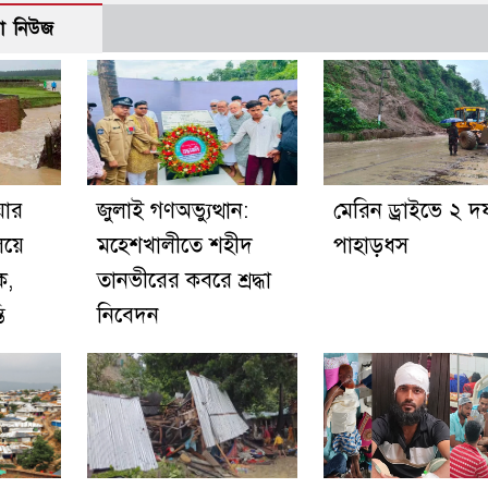
ো নিউজ
য়ার
জুলাই গণঅভ্যুত্থান:
মেরিন ড্রাইভে ২ দ
িয়ে
মহেশখালীতে শহীদ
পাহাড়ধস
ক,
তানভীরের কবরে শ্রদ্ধা
ি
নিবেদন