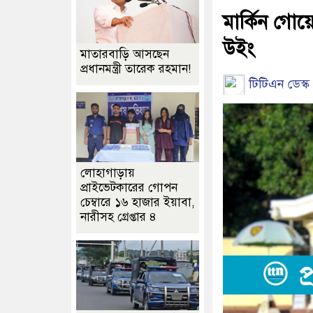
মার্কিন গোয়ে
উইং
মাতারবাড়ি আসছেন
প্রধানমন্ত্রী তারেক রহমান!
টিটিএন ডেস্ক 
লোহাগাড়ায়
প্রাইভেটকারের গোপন
চেম্বারে ১৬ হাজার ইয়াবা,
নারীসহ গ্রেপ্তার ৪