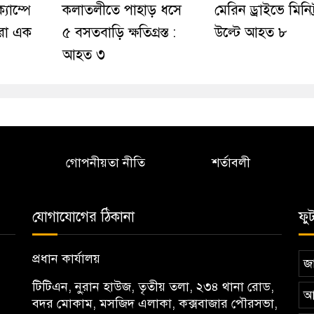
্যাম্পে
কলাতলীতে পাহাড় ধসে
মেরিন ড্রাইভে মিনিট
রো এক
৫ বসতবাড়ি ক্ষতিগ্রস্ত :
উল্টে আহত ৮
আহত ৩
গোপনীয়তা নীতি
শর্তাবলী
যোগাযোগের ঠিকানা
ফু
প্রধান কার্যালয়
জা
টিটিএন, নু্রান হাউজ, তৃতীয় তলা, ২৩৪ থানা রোড,
আ
বদর মোকাম, মসজিদ এলাকা, কক্সবাজার পৌরসভা,