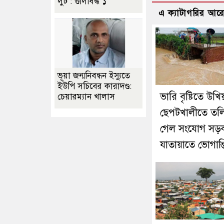
লুট : গুলিবিদ্ধ ১
এ ক্যাটাগরির আর
ভূয়া জন্মনিবন্ধন ইস্যুতে
ইউপি সচিবের কারাদণ্ড:
ভারি বৃষ্টিতে উখি
চেয়ারম্যান খালাস
ছেপটখালীতে তল
গেল সংযোগ সড়
যাতায়াতে ভোগান্ত