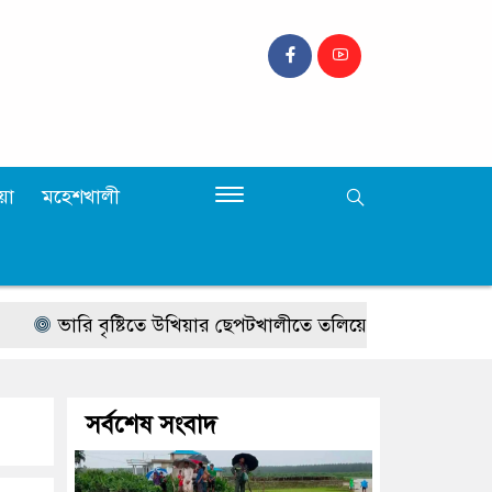
়া
মহেশখালী
ারি বৃষ্টিতে উখিয়ার ছেপটখালীতে তলিয়ে গেল সংযোগ সড়ক, যাতায়
সর্বশেষ সংবাদ