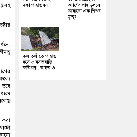
্ট্রসহ
দফা পাহাড়ধস
ক্যাম্পে পাহাড়ধসে
আবারো এক শিশুর
মৃত্যু
ষ্টার
্থনে,
ৌমত্ব
কলাতলীতে পাহাড়
ধসে ৫ বসতবাড়ি
ক্ষতিগ্রস্ত : আহত ৩
যোগের
 করে।
। তবে
ধ্যমে
লেঞ্জ
ত করা
 খাটো
েকোনো