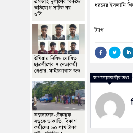
এসআই দুলালের বিরুদ্ধে:
ধরনের ইসলামি খিলাফ
অভিযোগ সঠিক নয় –
ওসি
ট্যাগ :
উখিয়ায় নিষিদ্ধ ঘোষিত
ছাত্রলীগের ৭ নেতাকর্মী
গ্রেপ্তার, মাইক্রোবাস জব্দ
আপলোডকারীর তথ্য
কক্সবাজার-টেকনাফ
সড়কে ডাকাতি, বিকাশ
কর্মীদের ৬০ লাখ টাকা