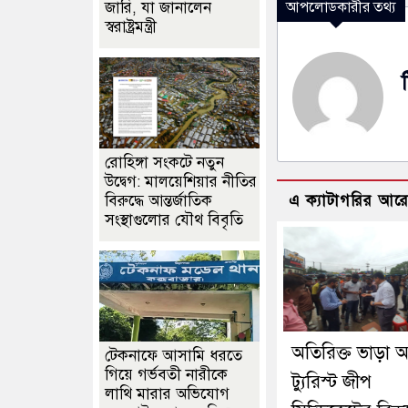
জারি, যা জানালেন
আপলোডকারীর তথ্য
স্বরাষ্ট্রমন্ত্রী
রোহিঙ্গা সংকটে নতুন
উদ্বেগ: মালয়েশিয়ার নীতির
বিরুদ্ধে আন্তর্জাতিক
এ ক্যাটাগরির আর
সংস্থাগুলোর যৌথ বিবৃতি
অতিরিক্ত ভাড়া 
টেকনাফে আসামি ধরতে
গিয়ে গর্ভবতী নারীকে
ট্যুরিস্ট জীপ
লাথি মারার অভিযোগ