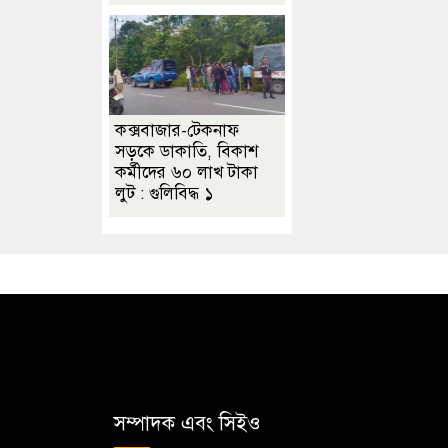
কক্সবাজার-টেকনাফ
সড়কে ডাকাতি, বিকাশ
কর্মীদের ৬০ লাখ টাকা
লুট : গুলিবিদ্ধ ১
সম্পাদক এবং সিইও