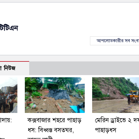
টিটিএন
আপলোডকারীর সব সংব
ো নিউজ
আদায়:
কক্সবাজার শহরে পাহাড়
মেরিন ড্রাইভে ২ দ
ধস: বিধ্বস্ত বসতঘর,
পাহাড়ধস