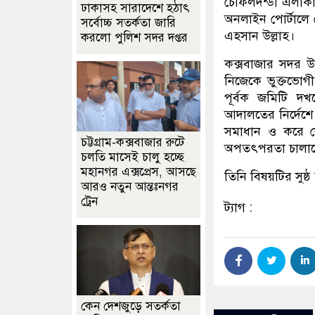
চৌফলদন্ডী এলাকায়
ঢাকাসহ সারাদেশে হঠাৎ
অনলাইন পোর্টালে য
সর্বোচ্চ সতর্কতা জা‌রি
এহসান উল্লাহ।
করলো পুলিশ সদর দপ্তর
কক্সবাজার সদর উ
নিজেকে ভুক্তভোগী
পূর্বক জমিটি দ
আদালতের নির্দেশে
সমাধান ও করে দ
চট্টগ্রাম-কক্সবাজার রুটে
অপতৎপরতা চালাচ্ছ
চলতি মাসেই চালু হচ্ছে
মহানগর এক্সপ্রেস, আসছে
তিনি বিষয়টির সুষ্
আরও নতুন আন্তঃনগর
ট্রেন
ট্যাগ :
কেন দেশজুড়ে সতর্কতা