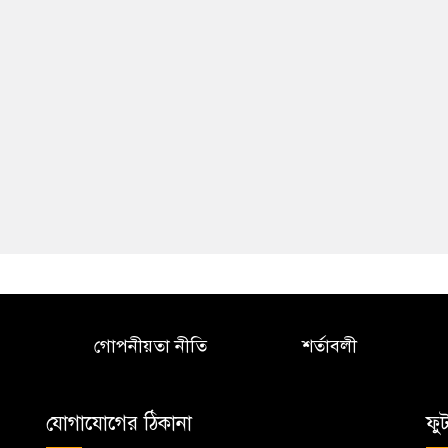
গোপনীয়তা নীতি
শর্তাবলী
যোগাযোগের ঠিকানা
ফু