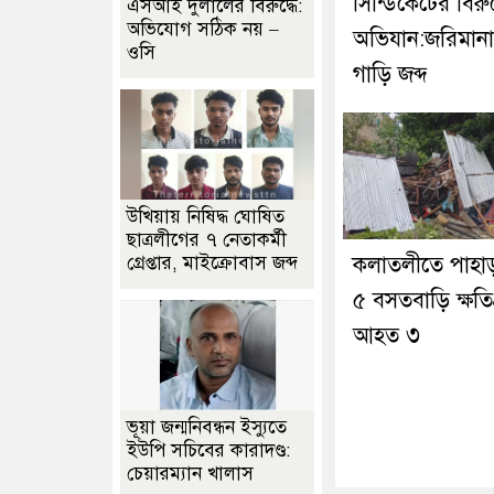
সিন্ডিকেটের বিরুদ
এসআই দুলালের বিরুদ্ধে:
অভিযোগ সঠিক নয় –
অভিযান:জরিমান
ওসি
গাড়ি জব্দ
উখিয়ায় নিষিদ্ধ ঘোষিত
ছাত্রলীগের ৭ নেতাকর্মী
গ্রেপ্তার, মাইক্রোবাস জব্দ
কলাতলীতে পাহা
৫ বসতবাড়ি ক্ষতিগ্র
আহত ৩
ভূয়া জন্মনিবন্ধন ইস্যুতে
ইউপি সচিবের কারাদণ্ড:
চেয়ারম্যান খালাস