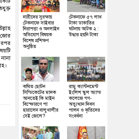
 একটি
যুক্ত
নারীদের সুরক্ষায়
টেকনাফে ৫৭ লাখ
টেকনাফে সাইবার
টাকা ডাকাতির
ল্লাহ
নিরাপত্তা ও অনলাইন
ঘটনায় আটক ২ :
অভিযোগ বিষয়ক
উদ্ধার হয়নি টাকা
া জোর
বিশেষ প্রশিক্ষণ
এরপর
অনুষ্ঠিত
িষয়টি
নানা
াহ।
কথিত ছোটন
রামু ক্যান্টনমেন্ট
সিন্ডিকেটের মাদক
ইংলিশ স্কুল অ্যান্ড
আনতেই কি মাইন
কলেজে গণ-
বিস্ফোরণে পা
অভ্যুত্থান দিবস
হারালেন বালুখালীর
পালন ও কৃতিদের
সেই জেলে?
সংবর্ধনা