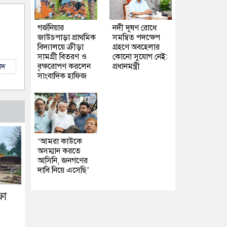
গর্জনিয়ার
নদী দূষণ রোধে
জাউচপাড়া প্রাথমিক
সমন্বিত পদক্ষেপ
বিদ্যালয়ে ক্রীড়া
গ্রহণে অবহেলার
সামগ্রী বিতরণ ও
কোনো সুযোগ নেই:
বৃক্ষরোপণ করলেন
প্রধানমন্ত্রী
াদ
সাংবাদিক হাফিজ
‘আমরা কাউকে
অসম্মান করতে
আসিনি, জনগণের
দাবি নিয়ে এসেছি’
ফা