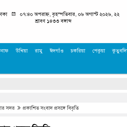
াকা
০৭:৪০ অপরাহ্ন, বৃহস্পতিবার, ০৬ অগাস্ট ২০২৬, ২২
শ্রাবণ ১৪৩৩ বঙ্গাব্দ
কনাফ
উখিয়া
রামু
ঈদগাঁও
চকরিয়া
পেকুয়া
কুতুবদিয
জার সদর
প্রকাশিত সংবাদ প্রসঙ্গে বিবৃতি