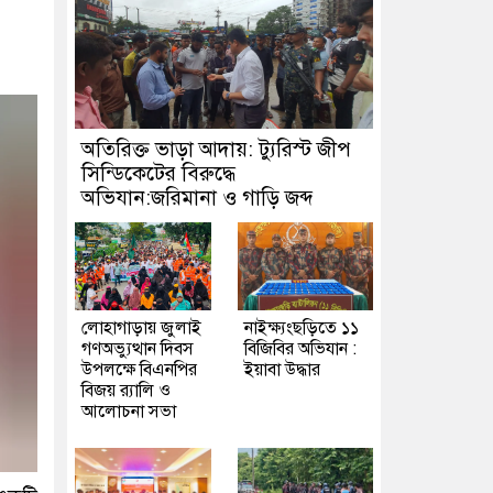
অতিরিক্ত ভাড়া আদায়: ট্যুরিস্ট জীপ
সিন্ডিকেটের বিরুদ্ধে
অভিযান:জরিমানা ও গাড়ি জব্দ
লোহাগাড়ায় জুলাই
নাইক্ষ্যংছড়িতে ১১
গণঅভ্যুত্থান দিবস
বিজিবির অভিযান :
উপলক্ষে বিএনপির
ইয়াবা উদ্ধার
বিজয় র‍্যালি ও
আলোচনা সভা