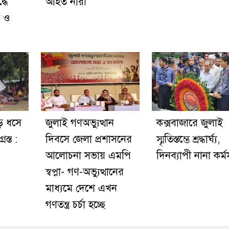
্ধে
আহত নারী
া ও
ড় ধসে
জুলাই গণঅভ্যুত্থান
কক্সবাজারে জুলাই
স্ত :
দিবসে জেলা প্রশাসনের
স্মৃতিস্তম্ভে শ্রদ্ধার্ঘ্য,
আলোচনা সভায় এমপি
দিনব্যাপী নানা কর্ম
স্বপ্না- গণ-অভ্যুত্থানের
মাধ্যমে দেশে এখন
গণতন্ত্র চর্চা হচ্ছে