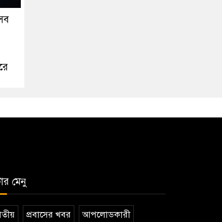
েসব
রে
টার মেনু
তীয়
প্রবাসের খবর
আপলোডকারী