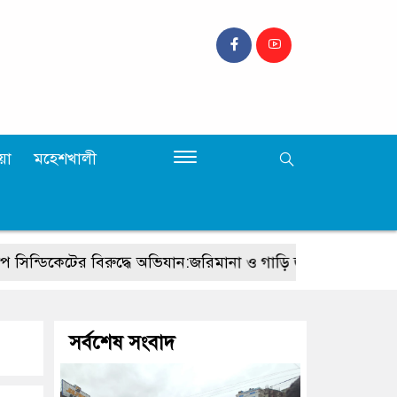
়া
মহেশখালী
্ডিকেটের বিরুদ্ধে অভিযান:জরিমানা ও গাড়ি জব্দ
লোহাগাড়ায় জু
সর্বশেষ সংবাদ