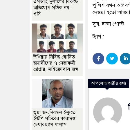
এসআই দুলালের বিরুদ্ধে:
পুলিশ যখন অস্ত্র ব
অভিযোগ সঠিক নয় –
দেওয়া হতো আওয়ামী
ওসি
সূত্র: ঢাকা পোস্ট
ট্যাগ :
উখিয়ায় নিষিদ্ধ ঘোষিত
ছাত্রলীগের ৭ নেতাকর্মী
গ্রেপ্তার, মাইক্রোবাস জব্দ
আপলোডকারীর তথ্য
ভূয়া জন্মনিবন্ধন ইস্যুতে
ইউপি সচিবের কারাদণ্ড:
চেয়ারম্যান খালাস