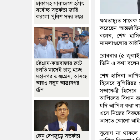
ঢাকাসহ সারাদেশে হঠাৎ
সর্বোচ্চ সতর্কতা জা‌রি
করলো পুলিশ সদর দপ্তর
ক্ষমতাচ্যুত সাবেক
করেছেন আন্তর্জাত
বলেন, শেখ হাসি
মামলাগুলোর আইন
রোববার (৫ জুলাই)
তিনি এ কথা বলেন
চট্টগ্রাম-কক্সবাজার রুটে
চলতি মাসেই চালু হচ্ছে
শেখ হাসিনা আপিল 
মহানগর এক্সপ্রেস, আসছে
হিসেবে সুপিরিয়র
আরও নতুন আন্তঃনগর
ট্রেন
সভানেত্রী হিসেব
আপিলের বিধান রয়
যদি আপিল করা না
এসে নিজের বিরুদ্
আসতে কোনো আইন
সুযোগ না থাকলে
কেন দেশজুড়ে সতর্কতা