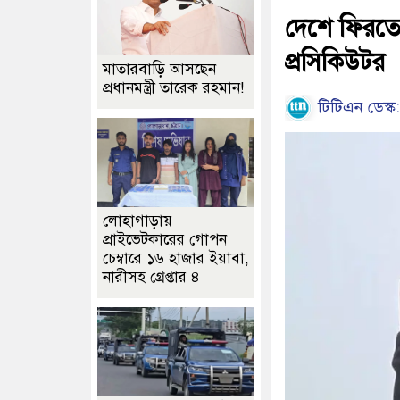
দেশে ফিরতে
প্রসিকিউটর
মাতারবাড়ি আসছেন
প্রধানমন্ত্রী তারেক রহমান!
টিটিএন ডেস্ক:
লোহাগাড়ায়
প্রাইভেটকারের গোপন
চেম্বারে ১৬ হাজার ইয়াবা,
নারীসহ গ্রেপ্তার ৪