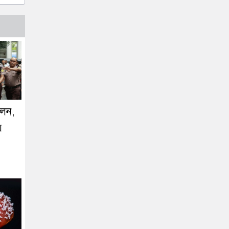
লেন,
ে