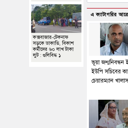
এ ক্যাটাগরির আর
কক্সবাজার-টেকনাফ
সড়কে ডাকাতি, বিকাশ
কর্মীদের ৬০ লাখ টাকা
লুট : গুলিবিদ্ধ ১
ভূয়া জন্মনিবন্ধন ই
ইউপি সচিবের কার
চেয়ারম্যান খালা