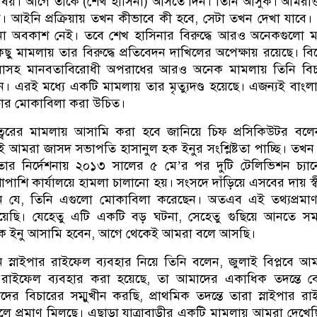
িষয়। আগে তাকে (শেখ হাসিনা) আসতে দিন। তিনি আসুক। আমরাও
 আইনি প্রক্রিয়ায় তখন কীভাবে কী হবে, সেটা তখন দেখা যাবে
নো অবকাশ নেই। তবে শেখ হাসিনার বিরুদ্ধে আরও অনেকগুলো ম
িছু মামলায় তার বিরুদ্ধে প্রতিবেদন দাখিলের অপেক্ষায় রয়েছে। ব
মলাসহ মানবতাবিরোধী অপরাধের আরও অনেক মামলায় তিনি বিচ
েন। এরই মধ্যে একটি মামলায় তার মৃত্যুদণ্ড হয়েছে। এজন্যই বাংল
ার মোকাবিলা করা উচিত।
ত্বরের মামলায় আসামি করা হবে জানিয়ে চিফ প্রসিকিউটর বলে
ই আমরা জাসদ সভাপতি হাসানুল হক ইনুর সংশ্লিষ্টতা পাচ্ছি। তখন
ন। তার নির্দেশনায় ২০১৩ সালের ৫ মে’র পর দুটি টেলিভিশন চ্যা
পাশাপাশি কার্যালয়ে হামলা চালানো হয়। সংসদে দাঁড়িয়ে এসবের দায় স্
ন যে, তিনি এগুলো মোকাবিলা করেছেন। অতএব এই তথ্যপ্রমাণ 
েছি। যেহেতু এটি একটি বড় ঘটনা, সেহেতু গুছিয়ে আনতে সময়
হক ইনু আসামি হবেন, আগে থেকেই আমরা বলে আসছি।
ানে স্নাইপার রাইফেল ব্যবহার নিয়ে তিনি বলেন, জুলাই বিপ্লবে আ
র রাইফেল ব্যবহার করা হয়েছে, তা আমাদের একাধিক তদন্তে ব
র বিচারের সম্মুখীন করছি, প্রাথমিক তদন্তে তারা স্নাইপার র
লে প্রমাণ মিলছে। এছাড়া যাত্রাবাড়ীর একটি মামলায় আমরা দেখেছ