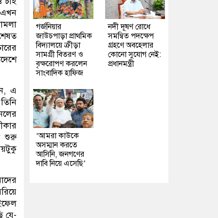
 চাই
। এখন
ামলা
গর্জনিয়ার
নদী দূষণ রোধে
িশেষত
জাউচপাড়া প্রাথমিক
সমন্বিত পদক্ষেপ
বিদ্যালয়ে ক্রীড়া
গ্রহণে অবহেলার
ারের
সামগ্রী বিতরণ ও
কোনো সুযোগ নেই:
াদেশে
বৃক্ষরোপণ করলেন
প্রধানমন্ত্রী
সাংবাদিক হাফিজ
ন, এ
 তিনি
নেলের
বীকার
‘আমরা কাউকে
শুরু
অসম্মান করতে
টুকু
আসিনি, জনগণের
দাবি নিয়ে এসেছি’
মাদের
েরিয়ে
াইফেল
ি যে-