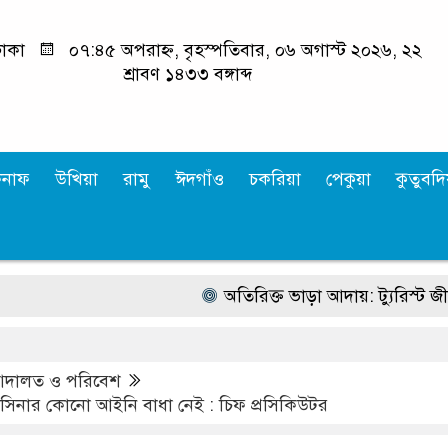
াকা
০৭:৪৫ অপরাহ্ন, বৃহস্পতিবার, ০৬ অগাস্ট ২০২৬, ২২
শ্রাবণ ১৪৩৩ বঙ্গাব্দ
কনাফ
উখিয়া
রামু
ঈদগাঁও
চকরিয়া
পেকুয়া
কুতুবদিয
অতিরিক্ত ভাড়া আদায়: ট্যুরিস্ট জীপ সিন
দালত ও পরিবেশ
সিনার কোনো আইনি বাধা নেই : চিফ প্রসিকিউটর