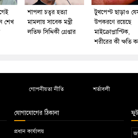
গেই
শাপলা চত্বর হত্যা
টুথপেস্ট ছাড়াও য
েন শেখ
মামলায় সাবেক মন্ত্রী
উপকরণে রয়েছে
লতিফ সিদ্দিকী গ্রেপ্তার
মাইক্রোপ্লাস্টিক,
শরীরের কী ক্ষতি ক
গোপনীয়তা নীতি
শর্তাবলী
যোগাযোগের ঠিকানা
ফু
প্রধান কার্যালয়
জা