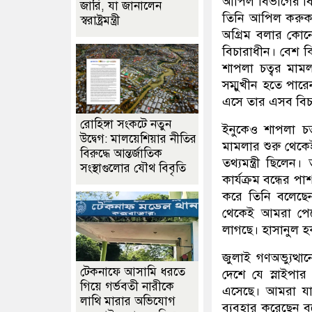
আপিল বিভাগের ব
জারি, যা জানালেন
তিনি আপিল করুক।
স্বরাষ্ট্রমন্ত্রী
অগ্রিম বলার কো
বিচারাধীন। বেশ ক
শাপলা চত্বর মা
সম্মুখীন হতে পার
এসে তার এসব বিচ
রোহিঙ্গা সংকটে নতুন
ইনুকেও শাপলা চ
উদ্বেগ: মালয়েশিয়ার নীতির
মামলার শুরু থেকে
বিরুদ্ধে আন্তর্জাতিক
তথ্যমন্ত্রী ছিলে
সংস্থাগুলোর যৌথ বিবৃতি
কার্যক্রম বন্ধের 
করে তিনি বলেছে
থেকেই আমরা পেয়
লাগছে। হাসানুল 
জুলাই গণঅভ্যুত্থ
টেকনাফে আসামি ধরতে
দেশে যে স্নাইপা
গিয়ে গর্ভবতী নারীকে
এসেছে। আমরা যাদে
লাথি মারার অভিযোগ
ব্যবহার করেছেন ব