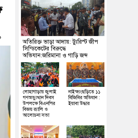
ফ
৬
অতিরিক্ত ভাড়া আদায়: ট্যুরিস্ট জীপ
সিন্ডিকেটের বিরুদ্ধে
অভিযান:জরিমানা ও গাড়ি জব্দ
লোহাগাড়ায় জুলাই
নাইক্ষ্যংছড়িতে ১১
গণঅভ্যুত্থান দিবস
বিজিবির অভিযান :
উপলক্ষে বিএনপির
ইয়াবা উদ্ধার
বিজয় র‍্যালি ও
আলোচনা সভা