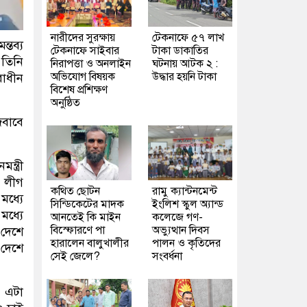
নারীদের সুরক্ষায়
টেকনাফে ৫৭ লাখ
্তব্য
টেকনাফে সাইবার
টাকা ডাকাতির
 তিনি
নিরাপত্তা ও অনলাইন
ঘটনায় আটক ২ :
অভিযোগ বিষয়ক
উদ্ধার হয়নি টাকা
াধীন
বিশেষ প্রশিক্ষণ
অনুষ্ঠিত
জবাবে
্ত্রী
ী লীগ
কথিত ছোটন
রামু ক্যান্টনমেন্ট
মধ্যে
সিন্ডিকেটের মাদক
ইংলিশ স্কুল অ্যান্ড
মধ্যে
আনতেই কি মাইন
কলেজে গণ-
বিস্ফোরণে পা
অভ্যুত্থান দিবস
 দেশে
হারালেন বালুখালীর
পালন ও কৃতিদের
 দেশে
সেই জেলে?
সংবর্ধনা
 এটা