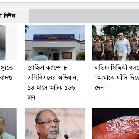
ো নিউজ
স্যুতে
রোহিঙ্গা ক্যাম্পে ৮
লতিফ সিদ্দিকী বল
াদণ্ড:
এপিবিএনের অভিযান,
‘আমাকে ফাঁসি দিয়
স
১৪ মাসে আটক ১৬৬
দেন’
জন