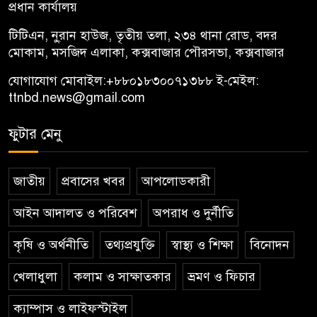
প্রধান কার্যালয়
টিটিএন, নু্রান হাউজ, তৃতীয় তলা, ২৩৪ থানা রোড, বদর
মোকাম, মসজিদ এলাকা, কক্সবাজার পৌরসভা, কক্সবাজার
যোগাযোগ মোবাইল:
+৮৮০১৮৩০০৭১৩৮৮
ই-মেইল:
ttnbd.news@gmail.com
ফুটার মেনু
জাতীয়
প্রবাসের খবর
আপলোডকারী
আইন আদালত ও পরিবেশ
অপরাধ ও দুর্নীতি
কৃষি ও অর্থনীতি
তথ্যপ্রযুক্তি
স্বাস্থ্য ও শিক্ষা
বিনোদন
খেলাধুলা
কলাম ও সাক্ষাতকার
ভ্রমণ ও ফিচার
ক্যাম্পাস ও লাইফস্টাইল