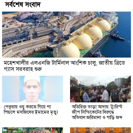
সর্বশেষ সংবাদ
মহেশখালীর এলএনজি টার্মিনাল আংশিক চালু, জাতীয় গ্রিডে
গ্যাস সরবরাহ শুরু
পেকুয়ায় ওযু করতে গিয়ে পা
অতিরিক্ত ভাড়া আদায়: ট্যুরিস্ট
পিছলে মসজিদের ইমামের মৃত্যু
জীপ সিন্ডিকেটের বিরুদ্ধে
অভিযান:জরিমানা ও গাড়ি জব্দ