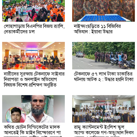
লোহাগাড়ায় বিএনপির বিজয় র‍্যালি,
নাইক্ষ্যংছড়িতে ১১ বিজিবির
নেতাকর্মীদের ঢল
অভিযান : ইয়াবা উদ্ধার
নারীদের সুরক্ষায় টেকনাফে সাইবার
টেকনাফে ৫৭ লাখ টাকা ডাকাতির
নিরাপত্তা ও অনলাইন অভিযোগ
ঘটনায় আটক ২ : উদ্ধার হয়নি টাকা
বিষয়ক বিশেষ প্রশিক্ষণ অনুষ্ঠিত
কথিত ছোটন সিন্ডিকেটের মাদক
রামু ক্যান্টনমেন্ট ইংলিশ স্কুল
আনতেই কি মাইন বিস্ফোরণে পা
অ্যান্ড কলেজে গণ-অভ্যুত্থান দিবস