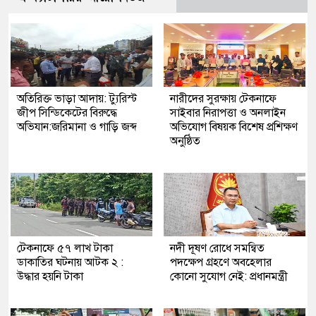
অতিরিক্ত ভাড়া আদায়: ট্যুরিস্ট
নারীদের সুরক্ষায় টেকনাফে
জীপ সিন্ডিকেটের বিরুদ্ধে
সাইবার নিরাপত্তা ও অনলাইন
অভিযান:জরিমানা ও গাড়ি জব্দ
অভিযোগ বিষয়ক বিশেষ প্রশিক্ষণ
অনুষ্ঠিত
টেকনাফে ৫৭ লাখ টাকা
নদী দূষণ রোধে সমন্বিত
ডাকাতির ঘটনায় আটক ২ :
পদক্ষেপ গ্রহণে অবহেলার
উদ্ধার হয়নি টাকা
কোনো সুযোগ নেই: প্রধানমন্ত্রী