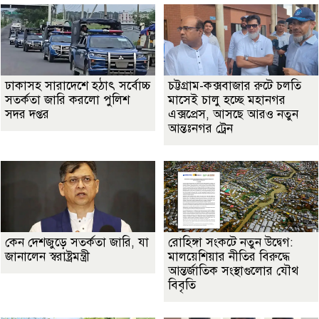
ঢাকাসহ সারাদেশে হঠাৎ সর্বোচ্চ
চট্টগ্রাম-কক্সবাজার রুটে চলতি
সতর্কতা জা‌রি করলো পুলিশ
মাসেই চালু হচ্ছে মহানগর
সদর দপ্তর
এক্সপ্রেস, আসছে আরও নতুন
আন্তঃনগর ট্রেন
কেন দেশজুড়ে সতর্কতা জারি, যা
রোহিঙ্গা সংকটে নতুন উদ্বেগ:
জানালেন স্বরাষ্ট্রমন্ত্রী
মালয়েশিয়ার নীতির বিরুদ্ধে
আন্তর্জাতিক সংস্থাগুলোর যৌথ
বিবৃতি