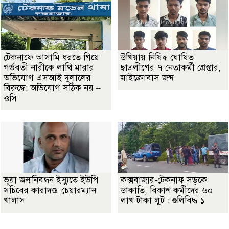
টেকনাফে আসামি ধরতে গিয়ে
উখিয়ায় নিষিদ্ধ ঘোষিত
গর্ভবতী নারীকে লাথি মারার
ছাত্রলীগের ৭ নেতাকর্মী গ্রেপ্তার,
অভিযোগ এসআই দুলালের
মাইক্রোবাস জব্দ
বিরুদ্ধে: অভিযোগ সঠিক নয় –
ওসি
ভূয়া জন্মনিবন্ধন ইস্যুতে ইউপি
কক্সবাজার-টেকনাফ সড়কে
সচিবের কারাদণ্ড: চেয়ারম্যান
ডাকাতি, বিকাশ কর্মীদের ৬০
খালাস
লাখ টাকা লুট : গুলিবিদ্ধ ১