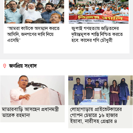
‘আমরা কাউকে অসম্মান করতে
জুলাই গণহত্যায় জড়িতদের
আসিনি, জনগণের দাবি নিয়ে
দৃষ্টান্তমূলক শাস্তি নিশ্চিত করতে
এসেছি’
হবে: কাদের গণি চৌধুরী
জনপ্রিয় সংবাদ
মাতারবাড়ি আসছেন প্রধানমন্ত্রী
লোহাগাড়ায় প্রাইভেটকারের
তারেক রহমান!
গোপন চেম্বারে ১৬ হাজার
ইয়াবা, নারীসহ গ্রেপ্তার ৪