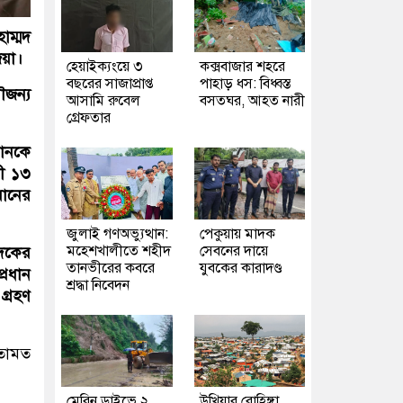
াম্মদ
িয়া।
হেয়াইক্যংয়ে ৩
কক্সবাজার শহরে
বছরের সাজাপ্রাপ্ত
পাহাড় ধস: বিধ্বস্ত
ৌজন্য
আসামি রুবেল
বসতঘর, আহত নারী
গ্রেফতার
মানকে
মী ১৩
মানের
জুলাই গণঅভ্যুত্থান:
পেকুয়ায় মাদক
মহেশখালীতে শহীদ
সেবনের দায়ে
েদকের
তানভীরের কবরে
যুবকের কারাদণ্ড
্রধান
শ্রদ্ধা নিবেদন
গ্রহণ
মতামত
মেরিন ড্রাইভে ২
উখিয়ার রোহিঙ্গা