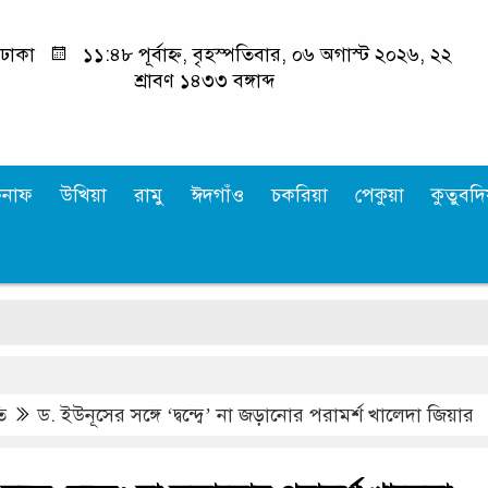
ঢাকা
১১:৪৮ পূর্বাহ্ন, বৃহস্পতিবার, ০৬ অগাস্ট ২০২৬, ২২
শ্রাবণ ১৪৩৩ বঙ্গাব্দ
কনাফ
উখিয়া
রামু
ঈদগাঁও
চকরিয়া
পেকুয়া
কুতুবদিয
ভা
ি
ড. ইউনূসের সঙ্গে ‘দ্বন্দ্বে’ না জড়ানোর পরামর্শ খালেদা জিয়ার