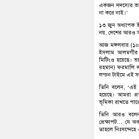
একজন সদস্যের ভাষ
না করে নাই।’
১৩ জুন অধ্যাপক ইউ
নয়, দেশের আরও অ
আজ মঙ্গলবার (১০
ইসলাম আলমগীর উ
মিটিংও হয়েছে। ভা
রহমান) ফরমালি দা
লন্ডন টাইমে এই স
তিনি বলেন, ‘এই ম
হয়েছে। আমরা প্
ভূমিকা রাখতে পার
তিনি আরও বলেন,
প্রেক্ষাপট… যে অ
তাহলে নিঃসন্দেহে 