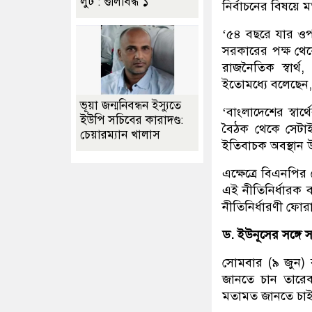
লুট : গুলিবিদ্ধ ১
নির্বাচনের বিষয়ে 
‘৫৪ বছরে যার ওপ
সরকারের পক্ষ থেকে
রাজনৈতিক স্বার্থ
ইতোমধ্যে বলেছেন
ভূয়া জন্মনিবন্ধন ইস্যুতে
‘বাংলাদেশের স্বার
ইউপি সচিবের কারাদণ্ড:
বৈঠক থেকে সেটা
চেয়ারম্যান খালাস
ইতিবাচক অবস্থান 
এক্ষেত্রে বিএনপি
এই নীতিনির্ধারক বল
নীতিনির্ধারণী ফোর
ড. ইউনূসের সঙ্গে স
সোমবার (৯ জুন) র
জানতে চান তারেক 
মতামত জানতে চাই