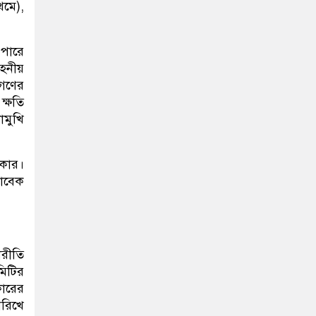
মে),
 পারে
সহনীয়
নগণের
ক্ষতি
োমুখি
কার।
াবেক
ারীতি
মিটির
কারের
িরিখে