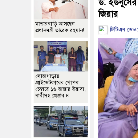
ড. ইউনূসের স
জিয়ার
মাতারবাড়ি আসছেন
টিটিএন ডেস্ক:
প্রধানমন্ত্রী তারেক রহমান!
লোহাগাড়ায়
প্রাইভেটকারের গোপন
চেম্বারে ১৬ হাজার ইয়াবা,
নারীসহ গ্রেপ্তার ৪