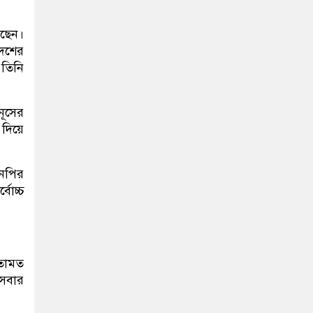
েছেন।
দেশের
 তিনি
নূসের
দিয়ে
এনপির
বোচ্চ
মতামত
 সবার