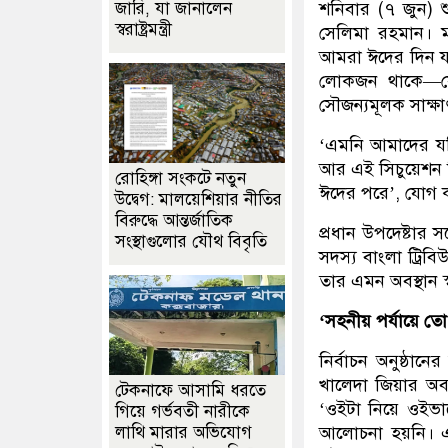
শনিবার (৭ জুন) শ
জারি, যা জানালেন
স্বরাষ্ট্রমন্ত্রী
সেলিমা রহমান। ম
আমরা ঈদের দিন যা
লোকজন থাকে—যে
সৌজন্যমূলক সাক্ষা
‘এমনি আমাদের যদ
আর এই সিচুয়েশন ক্
রোহিঙ্গা সংকটে নতুন
ঈদের পরে’, যোগ 
উদ্বেগ: মালয়েশিয়ার নীতির
বিরুদ্ধে আন্তর্জাতিক
প্রধান উপদেষ্টার স
সংস্থাগুলোর যৌথ বিবৃতি
সদস্য বাংলা ট্রিবি
তার এমন অবস্থান স
‘সহনীয় পর্যায়ে ত
নির্বাচন অনুষ্ঠা
খালেদা জিয়ার অবস
টেকনাফে আসামি ধরতে
‘ওইটা নিয়ে ওইভাব
গিয়ে গর্ভবতী নারীকে
আলোচনা হয়নি। এটা
লাথি মারার অভিযোগ