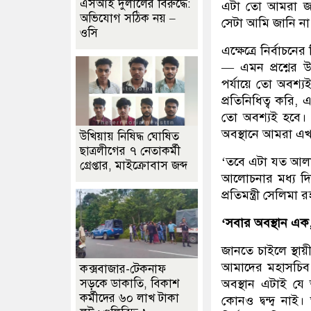
এসআই দুলালের বিরুদ্ধে:
এটা তো আমরা জা
অভিযোগ সঠিক নয় –
সেটা আমি জানি না
ওসি
এক্ষেত্রে নির্বাচন
— এমন প্রশ্নের 
পর্যায়ে তো অবশ্
প্রতিনিধিত্ব করি,
তো অবশ্যই হবে। স
অবস্থানে আমরা এ
উখিয়ায় নিষিদ্ধ ঘোষিত
ছাত্রলীগের ৭ নেতাকর্মী
‘তবে এটা যত আল
গ্রেপ্তার, মাইক্রোবাস জব্দ
আলোচনার মধ্য দ
প্রতিমন্ত্রী সেলিমা
‘সবার অবস্থান এক, 
জানতে চাইলে স্থ
আমাদের মহাসচিব 
কক্সবাজার-টেকনাফ
অবস্থান এটাই যে
সড়কে ডাকাতি, বিকাশ
কর্মীদের ৬০ লাখ টাকা
কোনও দ্বন্দ্ব নাই