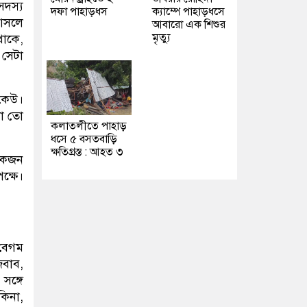
সদস্য
দফা পাহাড়ধস
ক্যাম্পে পাহাড়ধসে
‘আসলে
আবারো এক শিশুর
মৃত্যু
থাকে,
সেটা
 কেউ।
টা তো
কলাতলীতে পাহাড়
ধসে ৫ বসতবাড়ি
ক্ষতিগ্রস্ত : আহত ৩
 একজন
ক্ষে।
 বেগম
জবাব,
সঙ্গে
কিনা,