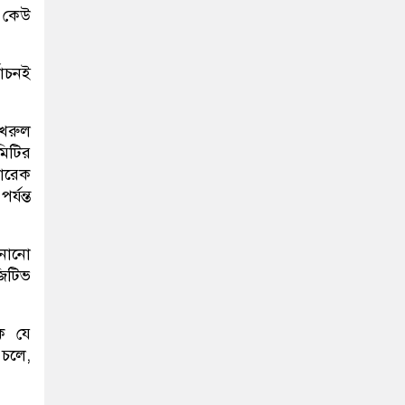
। কেউ
বাচনই
ফখরুল
িটির
তারেক
্যন্ত
ানানো
িটিভ
ক যে
 চলে,