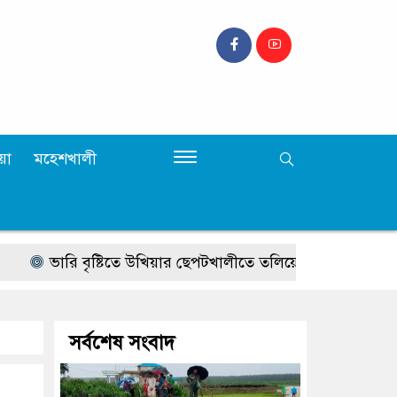
়া
মহেশখালী
রি বৃষ্টিতে উখিয়ার ছেপটখালীতে তলিয়ে গেল সংযোগ সড়ক, যাতায়া
সর্বশেষ সংবাদ