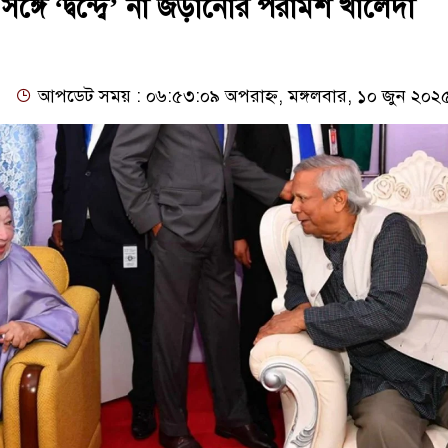
ঙ্গে ‘দ্বন্দ্বে’ না জড়ানোর পরামর্শ খালেদা
আপডেট সময় : ০৬:৫৩:০৯ অপরাহ্ন, মঙ্গলবার, ১০ জুন ২০২