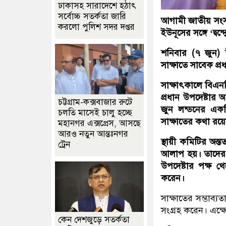
ঢাকাসহ সারাদেশে হঠাৎ
সর্বোচ্চ সতর্কতা জা‌রি
আগামী জাতীয় সংসদ ন
করলো পুলিশ সদর দপ্তর
ইউনূসের সঙ্গে ‘দ্
শনিবার (৭ জুন) ঈ
সাক্ষাতে সাবেক প্র
সাক্ষাৎকালে বিএনপ
প্রধান উপদেষ্টার 
চট্টগ্রাম-কক্সবাজার রুটে
জুন লন্ডনের একট
চলতি মাসেই চালু হচ্ছে
সাক্ষাতের কথা রয়
মহানগর এক্সপ্রেস, আসছে
আরও নতুন আন্তঃনগর
স্থায়ী কমিটির অন্
ট্রেন
আলাপ হয়। তাদের ক
উপদেষ্টার পক্ষ থ
করেন।
সাক্ষাতের সম্ভাব
সংগ্রহ করেন। এক্ষ
কেন দেশজুড়ে সতর্কতা