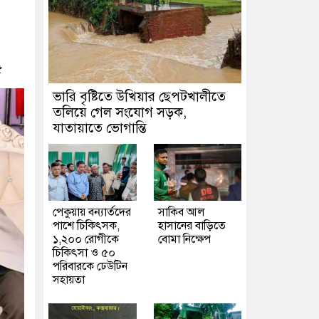
৫
ভারি বৃষ্টিতে উখিয়ার ছেপটখালীতে
তলিয়ে গেল সংযোগ সড়ক,
যাতায়াতে ভোগান্তি
পেকুয়ায় বন্যার্তদের
সাকিব আল
পাশে চিকিৎসক,
হাসানের বাড়িতে
১,২০০ রোগীকে
বোমা নিক্ষেপ
চিকিৎসা ও ৫০
পরিবারকে ঢেউটিন
সহায়তা