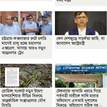
সদর দপ্তর
চট্টগ্রাম-কক্সবাজার রুটে চলতি
কেন দেশজুড়ে সতর্কতা জারি, যা
মাসেই চালু হচ্ছে মহানগর
জানালেন স্বরাষ্ট্রমন্ত্রী
এক্সপ্রেস, আসছে আরও নতুন
আন্তঃনগর ট্রেন
রোহিঙ্গা সংকটে নতুন উদ্বেগ:
টেকনাফে আসামি ধরতে গিয়ে
মালয়েশিয়ার নীতির বিরুদ্ধে
গর্ভবতী নারীকে লাথি মারার
আন্তর্জাতিক সংস্থাগুলোর যৌথ
অভিযোগ এসআই দুলালের
বিবৃতি
বিরুদ্ধে: অভিযোগ সঠিক নয় –