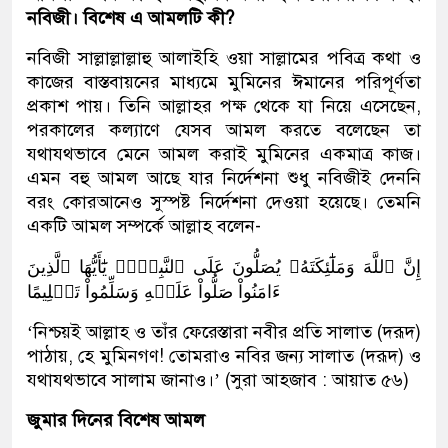
নবিজী। বিশেষ এ আমলটি কী?
নবিজী সাল্লাল্লাল্লাহু আলাইহি ওয়া সাল্লামের পবিত্র কথা ও
কাজের বাস্তবায়নের মাধ্যমে মুমিনের ঈমানের পরিপূর্ণতা
প্রকাশ পায়। তিনি আল্লাহর পক্ষ থেকে যা নিয়ে এসেছেন,
পরকালের কল্যাণে যেসব আমল করতে বলেছেন তা
যথাযথভাবে মেনে আমল করাই মুমিনের একমাত্র কাজ।
এমন বহু আমল আছে যার নির্দেশনা শুধু নবিজীই দেননি
বরং কোরআনেও সুস্পষ্ট নির্দেশনা দেওয়া হয়েছে। তেমনি
একটি আমল সম্পর্কে আল্লাহ বলেন-
إِنَّ ٱللَّهَ وَمَلَٰٓئِكَتَهُۥ يُصَلُّونَ عَلَى ٱلنَّبِيِّۚ يَٰٓأَيُّهَا ٱلَّذِينَ
ءَامَنُواْ صَلُّواْ عَلَيۡهِ وَسَلِّمُواْ تَسۡلِيمًا
‘নিশ্চয়ই আল্লাহ ও তাঁর ফেরেস্তারা নবীর প্রতি সালাত (দরূদ)
পাঠায়, হে মুমিনগণ! তোমরাও নবির জন্য সালাত (দরূদ) ও
যথাযথভাবে সালাম জানাও।’ (সুরা আহজাব : আয়াত ৫৬)
জুমার দিনের বিশেষ আমল