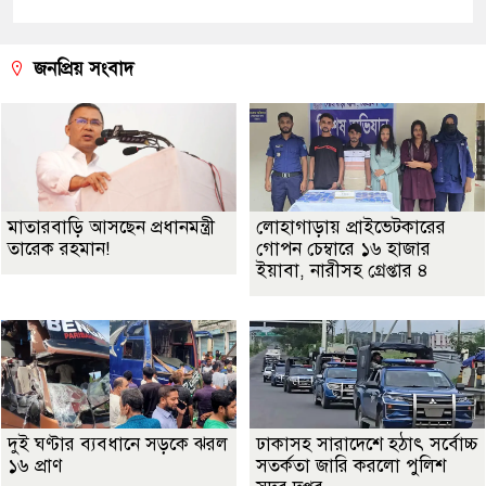
জনপ্রিয় সংবাদ
মাতারবাড়ি আসছেন প্রধানমন্ত্রী
লোহাগাড়ায় প্রাইভেটকারের
তারেক রহমান!
গোপন চেম্বারে ১৬ হাজার
ইয়াবা, নারীসহ গ্রেপ্তার ৪
দুই ঘণ্টার ব্যবধানে সড়কে ঝরল
ঢাকাসহ সারাদেশে হঠাৎ সর্বোচ্চ
১৬ প্রাণ
সতর্কতা জা‌রি করলো পুলিশ