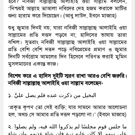
হবে? নবিজী সাল্লাল্লাহু আলাইহি ওয়া সাল্লাম বললেন,
‘নিশ্চয়ই আল্লাহ তাআলা নবিদের দেহ হজম করাকে মাটির
জন্য হারাম করে দিয়েছেন। (আবু দাউদ, ইবনে মাজাহ)
শুধু জুমার দিনই নয়; যারা নবিজী সাল্লাল্লাহু আলাইহি ওয়া
সাল্লামের প্রতি দরূদ পড়বে না; হাদিসের ভাষায় তারা
বখিল। সুতরাং নবিজী সাল্লাল্লাহু আলাইহি ওয়া সাল্লামের
প্রতি বেশি বেশি দরূদ পড়ে নবিপ্রেমের প্রমাণ ও জুমার
দিনটি সর্বত্তোম আমলের দিন হিসেবে পরিণত করাই মুমিন
মুসলমানের একান্ত কাজ।
বিশেষ করে এ হাদিস দুইটি স্মরণ রাখা আরও বেশি জরুরি।
নবিজী সাল্লাল্লাহু আলাইহি ওয়া সাল্লাম বলেছেন-
১. البخيل من ذكرت عنده فلم يصل عليَّ
‘প্রকৃত কৃপণ তো সেই ব্যক্তি; যার সামনে আমার আলোচনা
হল, অথচ সে আমার প্রতি দরূদ পড়লো না।’ (ইবনে মাজাহ)
২. ما جلس قوم مجلسًا لم يذكروا الله فيه، ولم يصلوا
على نبيهم إلا كان عليه ترة فإن شاء عذبهم وإن شاء