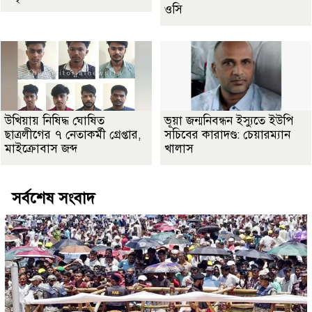
ওসি
উখিয়ায় নিষিদ্ধ ঘোষিত
ভূয়া জন্মনিবন্ধন ইস্যুতে ইউপি
ছাত্রলীগের ৭ নেতাকর্মী গ্রেপ্তার,
সচিবের কারাদণ্ড: চেয়ারম্যান
মাইক্রোবাস জব্দ
খালাস
সর্বশেষ সংবাদ