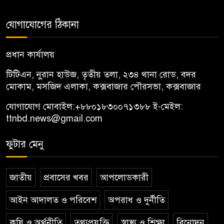
যোগাযোগের ঠিকানা
প্রধান কার্যালয়
টিটিএন, নু্রান হাউজ, তৃতীয় তলা, ২৩৪ থানা রোড, বদর
মোকাম, মসজিদ এলাকা, কক্সবাজার পৌরসভা, কক্সবাজার
যোগাযোগ মোবাইল:
+৮৮০১৮৩০০৭১৩৮৮
ই-মেইল:
ttnbd.news@gmail.com
ফুটার মেনু
জাতীয়
প্রবাসের খবর
আপলোডকারী
আইন আদালত ও পরিবেশ
অপরাধ ও দুর্নীতি
কৃষি ও অর্থনীতি
তথ্যপ্রযুক্তি
স্বাস্থ্য ও শিক্ষা
বিনোদন