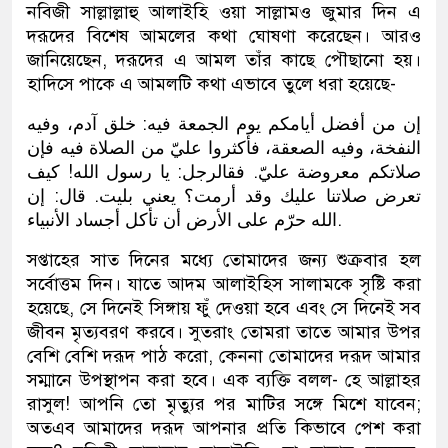
নবিজী সাল্লাল্লাহু আলাইহি ওয়া সাল্লামও জুমার দিন এ
দরূদের বিশেষ আমলের কথা ঘোষণা করেছেন। আরও
জানিয়েছেন, দরূদের এ আমল তাঁর কাছে পৌছানো হয়।
হাদিসে পাকে এ আমলটি কথা এভাবে তুলে ধরা হয়েছে-
إن من أفضل أيامكم يوم الجمعة فيه: خلق آدم، وفيه
النفخة، وفيه الصعقة، فأكثروا عليّ من الصلاة فيه فإن
صلاتكم معروضة عليّ. فقالرجل: يا رسول الله! كيف
تعرض صلاتنا عليك وقد أرمت؟ يعني بليت. قال: إن
الله حرّم على الأرض أن تأكل أجساد الأنبياء.
সপ্তাহের সাত দিনের মধ্যে তোমাদের জন্য শুক্রবার হল
সর্বোত্তম দিন। যাতে আদম আলাইহিস সালামকে সৃষ্টি করা
হয়েছে, সে দিনেই সিঙ্গায় ফুঁ দেওয়া হবে এবং সে দিনেই সব
জীবন মৃত্যবরণ করবে। সুতরাং তোমরা তাতে আমার উপর
বেশি বেশি দরূদ পাঠ করো, কেননা তোমাদের দরূদ আমার
সম্মানে উপস্থাপন করা হবে। এক ব্যক্তি বলল- হে আল্লাহর
রাসুল! আপনি তো মৃত্যুর পর মাটির সঙ্গে মিশে যাবেন;
অতএব আমাদের দরূদ আপনার প্রতি কিভাবে পেশ করা