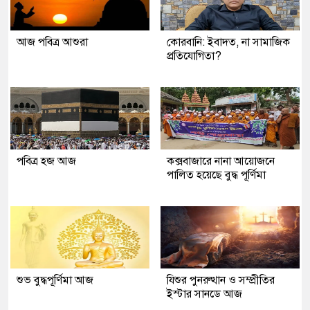
আজ পবিত্র আশুরা
কোরবানি: ইবাদত, না সামাজিক
প্রতিযোগিতা?
পবিত্র হজ আজ
কক্সবাজারে নানা আয়োজনে
পালিত হয়েছে বুদ্ধ পূর্ণিমা
শুভ বুদ্ধপূর্ণিমা আজ
যিশুর পুনরুত্থান ও সম্প্রীতির
ইস্টার সানডে আজ