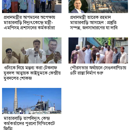
প্রধানমন্ত্রীর আগমনের অপেক্ষায়
প্রধানমন্ত্রী তারেক রহমান
মাতারবাড়ি বিদ্যুৎকেন্দ্রে মন্ত্রী-
মাতারবাড়ি আসছেন : প্রস্তুতি
এমপিসহ প্রশাসনের কর্মকর্তারা
সম্পন্ন, জনসাধারণের যা দাবি
ওসিকে নিয়ে মন্তব্য করা টেকনাফ
পৌরসভার অর্থায়নে সেগুনবাগিচায়
যুবদল আহ্বায়ক কাইয়ুমকে কেন্দ্রীয়
৪টি রাস্তা নির্মাণ শুরু
যুবদলের শোকজ
মাতারবাড়ি তাপবিদ্যুৎ কেন্দ্র
কর্মকর্তাদের পুরনো সিন্ডিকেটে
জিম্মি