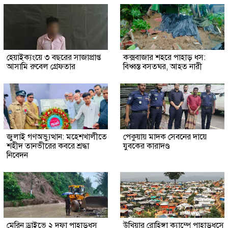
হেয়াইক্যংয়ে ৩ বছরের সাজাপ্রাপ্ত
কক্সবাজার শহরে পাহাড় ধস:
আসামি রুবেল গ্রেফতার
বিধ্বস্ত বসতঘর, আহত নারী
জুলাই গণঅভ্যুত্থান: মহেশখালীতে
পেকুয়ায় মাদক সেবনের দায়ে
শহীদ তানভীরের কবরে শ্রদ্ধা
যুবকের কারাদণ্ড
নিবেদন
মেরিন ড্রাইভে ২ দফা পাহাড়ধস
উখিয়ার রোহিঙ্গা ক্যাম্পে পাহাড়ধসে