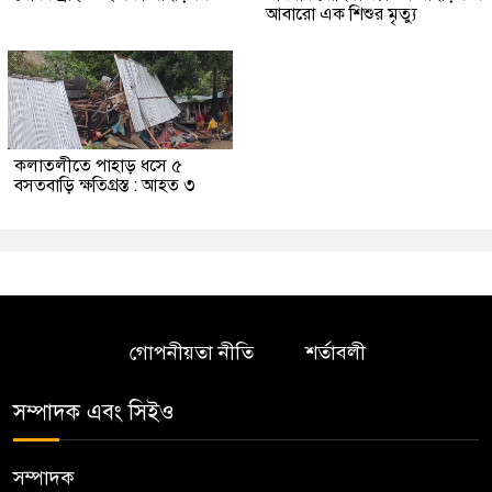
আবারো এক শিশুর মৃত্যু
কলাতলীতে পাহাড় ধসে ৫
বসতবাড়ি ক্ষতিগ্রস্ত : আহত ৩
গোপনীয়তা নীতি
শর্তাবলী
সম্পাদক এবং সিইও
সম্পাদক