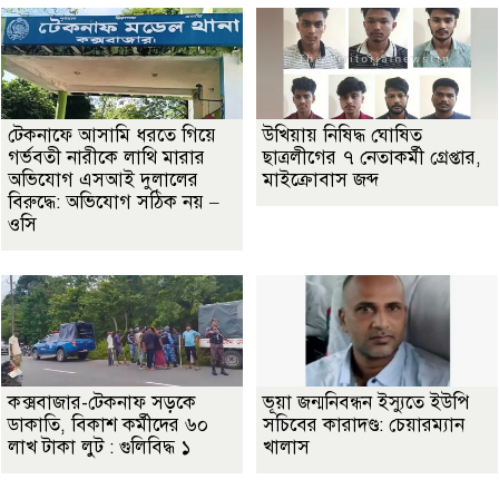
টেকনাফে আসামি ধরতে গিয়ে
উখিয়ায় নিষিদ্ধ ঘোষিত
গর্ভবতী নারীকে লাথি মারার
ছাত্রলীগের ৭ নেতাকর্মী গ্রেপ্তার,
অভিযোগ এসআই দুলালের
মাইক্রোবাস জব্দ
বিরুদ্ধে: অভিযোগ সঠিক নয় –
ওসি
কক্সবাজার-টেকনাফ সড়কে
ভূয়া জন্মনিবন্ধন ইস্যুতে ইউপি
ডাকাতি, বিকাশ কর্মীদের ৬০
সচিবের কারাদণ্ড: চেয়ারম্যান
লাখ টাকা লুট : গুলিবিদ্ধ ১
খালাস