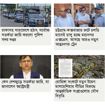
ঢাকাসহ সারাদেশে হঠাৎ সর্বোচ্চ
চট্টগ্রাম-কক্সবাজার রুটে চলতি
সতর্কতা জা‌রি করলো পুলিশ
মাসেই চালু হচ্ছে মহানগর
সদর দপ্তর
এক্সপ্রেস, আসছে আরও নতুন
আন্তঃনগর ট্রেন
কেন দেশজুড়ে সতর্কতা জারি, যা
রোহিঙ্গা সংকটে নতুন উদ্বেগ:
জানালেন স্বরাষ্ট্রমন্ত্রী
মালয়েশিয়ার নীতির বিরুদ্ধে
আন্তর্জাতিক সংস্থাগুলোর যৌথ
বিবৃতি