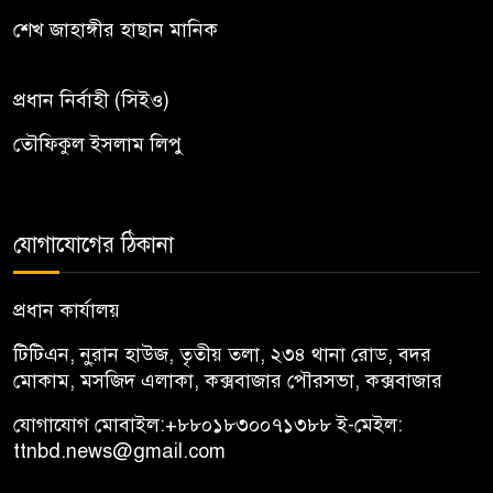
শেখ জাহাঙ্গীর হাছান মানিক
প্রধান নির্বাহী (সিইও)
তৌফিকুল ইসলাম লিপু
যোগাযোগের ঠিকানা
প্রধান কার্যালয়
টিটিএন, নু্রান হাউজ, তৃতীয় তলা, ২৩৪ থানা রোড, বদর
মোকাম, মসজিদ এলাকা, কক্সবাজার পৌরসভা, কক্সবাজার
যোগাযোগ মোবাইল:
+৮৮০১৮৩০০৭১৩৮৮
ই-মেইল:
ttnbd.news@gmail.com