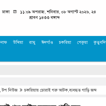
ঢাকা
১১:০৯ অপরাহ্ন, শনিবার, ০৮ অগাস্ট ২০২৬, ২৪
শ্রাবণ ১৪৩৩ বঙ্গাব্দ
কনাফ
উখিয়া
রামু
ঈদগাঁও
চকরিয়া
পেকুয়া
কুতুবদিয
পৌ
,
টপ নিউজ
চকরিয়ায় চোরাই গরু আটক,ব্যবহৃত গাড়ি জব্দ