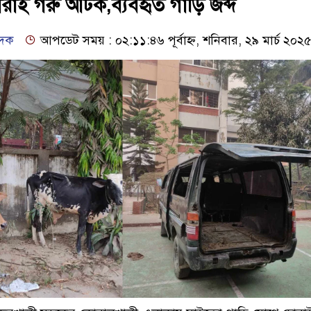
রাই গরু আটক,ব্যবহৃত গাড়ি জব্দ
েদক
আপডেট সময় : ০২:১১:৪৬ পূর্বাহ্ন, শনিবার, ২৯ মার্চ ২০২