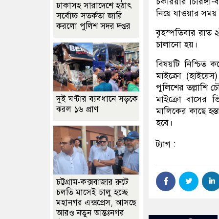
চকরিয়ার চিরিঙ্গ
ঢাকাসহ সারাদেশে হঠাৎ
নিয়ে যাওয়ার সময় 
সর্বোচ্চ সতর্কতা জা‌রি
করলো পুলিশ সদর দপ্তর
বৃহস্পতিবার রাত
চালানো হয়।
বিষয়টি নিশ্চিত ক
মাইক্রো (হাইয়ে
পুলিশের তল্লাশি 
দুই ঘণ্টার ব্যবধানে সড়কে
মাইক্রো বাসের ভ
ঝরল ১৬ প্রাণ
মালিকের কাছে হস্ত
হবে।
ট্যাগ :
চট্টগ্রাম-কক্সবাজার রুটে
চলতি মাসেই চালু হচ্ছে
মহানগর এক্সপ্রেস, আসছে
আরও নতুন আন্তঃনগর