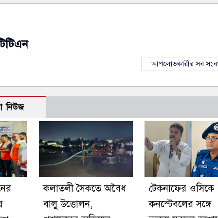
টিটিএন
আপলোডকারীর সব সংব
ো নিউজ
নের
কলাতলী সৈকতে অবৈধ
টেকনাফের ওসিকে
়
বালু উত্তোলন,
কনস্টেবলের সঙ্গে