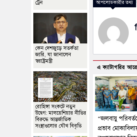
ট্রেন
আপলোডকারীর তথ্য
কেন দেশজুড়ে সতর্কতা
জারি, যা জানালেন
স্বরাষ্ট্রমন্ত্রী
এ ক্যাটাগরির আর
রোহিঙ্গা সংকটে নতুন
উদ্বেগ: মালয়েশিয়ার নীতির
“জলবায়ু পরিবর্ত
বিরুদ্ধে আন্তর্জাতিক
সংস্থাগুলোর যৌথ বিবৃতি
প্রভাব মোকাবিলায