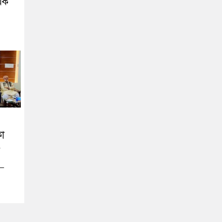
ায়ক
কা
র
 –