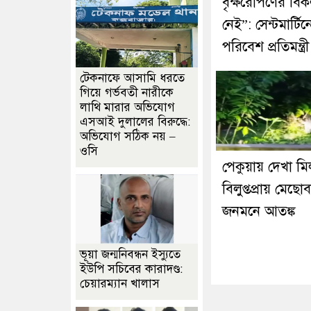
বৃক্ষরোপণের বিক
নেই”: সেন্টমার্টিন
পরিবেশ প্রতিমন্ত্রী
টেকনাফে আসামি ধরতে
গিয়ে গর্ভবতী নারীকে
লাথি মারার অভিযোগ
এসআই দুলালের বিরুদ্ধে:
অভিযোগ সঠিক নয় –
ওসি
পেকুয়ায় দেখা ম
বিলুপ্তপ্রায় মেছো
জনমনে আতঙ্ক
ভূয়া জন্মনিবন্ধন ইস্যুতে
ইউপি সচিবের কারাদণ্ড:
চেয়ারম্যান খালাস