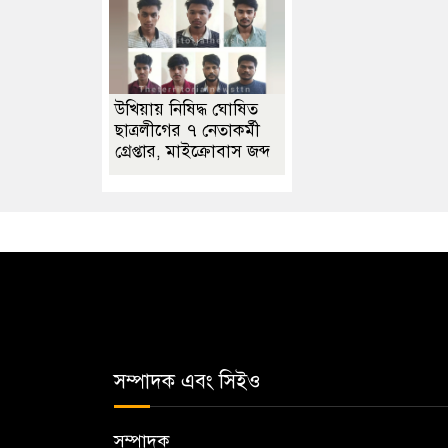
উখিয়ায় নিষিদ্ধ ঘোষিত
ছাত্রলীগের ৭ নেতাকর্মী
গ্রেপ্তার, মাইক্রোবাস জব্দ
সম্পাদক এবং সিইও
সম্পাদক