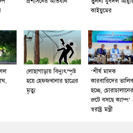
ল্প
প্রশাসনের অভিযান
তুলনা যুবদল আহ্ব
ে
কাইয়ুমের
িলল
লোহাগাড়ায় বিদ্যুৎস্পৃষ্ট
‘শীর্ষ মাদক
বাঘ,
হয়ে হেফজখানার ছাত্রের
কারবারিদের তালি
মৃত্যু
হচ্ছে, চোরাচালানে
রুটে বসছে ক্যাম্প’
স্বরাষ্ট্র মন্ত্রী