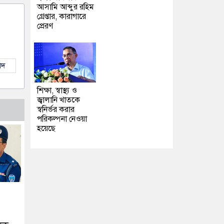
আসামি আব্দুর রহিম
গ্রেপ্তার, কারাগারে
প্রেরণ
াদ
শিক্ষা, স্বাস্থ্য ও
জ্বালানি খাতকে
স্বনির্ভর করার
পরিকল্পনা নেওয়া
হয়েছে