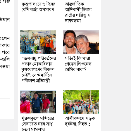
ই গরু
কুতুপালংয়ে ৬ টনের
আন্তর্জাতিক
বেশি বর্জ্য অপসারণ
আদিবাসী দিবস:
রাষ্ট্রের দায়িত্ব ও
ভিযান
দায়বদ্ধতা
 বলেন
াকায়
য়।পরে
“জলবায়ু পরিবর্তনের
সত্যিই কি মারা
ুগুলি
প্রভাব মোকাবিলায়
গেছেন লিওনেল
নেওয়া
বৃক্ষরোপণের বিকল্প
মেসির বাবা?
নেই”: সেন্টমার্টিনে
পরিবেশ প্রতিমন্ত্রী
খুরুশকুলে মন্দিরের
আলীকদমে সড়ক
সেবায়েত নয়ন সাধু
দুর্ঘটনা, নিহত ১
হত্যা মামলার