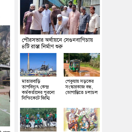
৫
পৌরসভার অর্থায়নে সেগুনবাগিচায়
৪টি রাস্তা নির্মাণ শুরু
মাতারবাড়ি
পেকুয়ায় সড়কের
তাপবিদ্যুৎ কেন্দ্র
সংস্কারকাজ বন্ধ,
কর্মকর্তাদের পুরনো
ভোগান্তিতে চলাচল
সিন্ডিকেটে জিম্মি