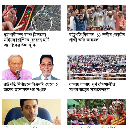
ধূমপায়ীদের রক্তে মিললো
রাষ্ট্রপতি নির্বাচন: ১১ দলীয় জোটের
মাইক্রোপ্লাস্টিক, রয়েছে হার্ট
প্রার্থী অলি আহমদ
অ্যাটাকের উচ্চ ঝুঁকি
রাষ্ট্রপতি নির্বাচনে বিএনপি থেকে ২
কানায় কানায় পূর্ণ বাঁশখালীর
জনের মনোনয়নপত্র সংগ্রহ
সাগরপাড়ের সমাবেশস্থল