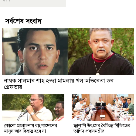
সর্বশেষ সংবাদ
নায়ক সালমান শাহ হত্যা মামলায় খল অভিনেতা ডন
গ্রেফতার
কোনো প্ররোচনায় বাংলাদেশের
জ্বালানি উৎসের বৈচিত্র্য নিশ্চিতের
মানুষ আর বিভ্রান্ত হবে না
তাগিদ প্রধানমন্ত্রীর