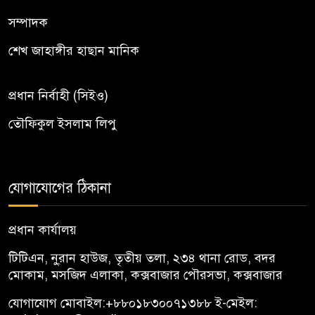
সম্পাদক
শেখ জাহাঙ্গীর হাছান মানিক
প্রধান নির্বাহী (সিইও)
তৌফিকুল ইসলাম লিপু
যোগাযোগের ঠিকানা
প্রধান কার্যালয়
টিটিএন, নু্রান হাউজ, তৃতীয় তলা, ২৩৪ থানা রোড, বদর
মোকাম, মসজিদ এলাকা, কক্সবাজার পৌরসভা, কক্সবাজার
যোগাযোগ মোবাইল:
+৮৮০১৮৩০০৭১৩৮৮
ই-মেইল: