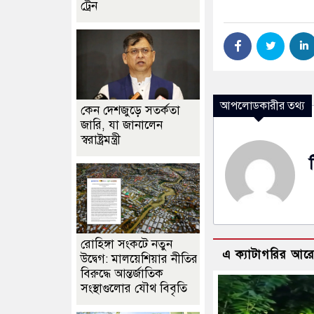
ট্রেন
আপলোডকারীর তথ্য
কেন দেশজুড়ে সতর্কতা
জারি, যা জানালেন
স্বরাষ্ট্রমন্ত্রী
রোহিঙ্গা সংকটে নতুন
এ ক্যাটাগরির আর
উদ্বেগ: মালয়েশিয়ার নীতির
বিরুদ্ধে আন্তর্জাতিক
সংস্থাগুলোর যৌথ বিবৃতি