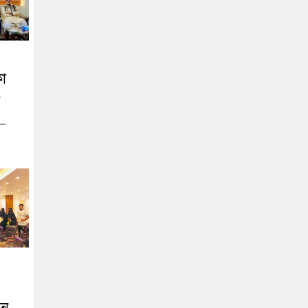
কা
র
 –
ইন