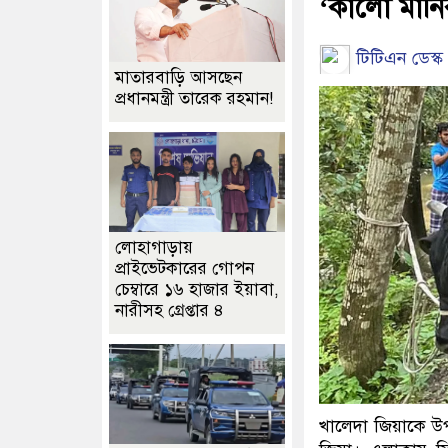
‘কালো মানিক
টিটিএন ডেস্ক 
মাতারবাড়ি আসছেন
প্রধানমন্ত্রী তারেক রহমান!
লোহাগাড়ায়
প্রাইভেটকারের গোপন
চেম্বারে ১৬ হাজার ইয়াবা,
নারীসহ গ্রেপ্তার ৪
খালেদা জিয়াকে উ