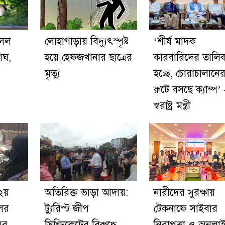
িলল
লোহাগাড়ায় বিদ্যুৎস্পৃষ্ট
‘শীর্ষ মাদক
বাঘ,
হয়ে হেফজখানার ছাত্রের
কারবারিদের তালি
মৃত্যু
হচ্ছে, চোরাচালানে
রুটে বসছে ক্যাম্প’
স্বরাষ্ট্র মন্ত্রী
২য়
অতিরিক্ত ভাড়া আদায়:
নারীদের সুরক্ষায়
লের
ট্যুরিস্ট জীপ
টেকনাফে সাইবার
ের
সিন্ডিকেটের বিরুদ্ধে
নিরাপত্তা ও অনলা