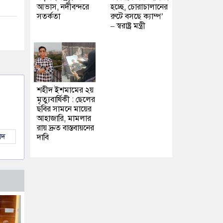
আভাস, নদীবন্দরে
হচ্ছে, চোরাচালানের
সতর্কতা
রুটে বসছে ক্যাম্প’
– স্বরাষ্ট্র মন্ত্রী
শহীদ ইশমামের ২য়
মৃত্যুবার্ষিকী : ছেলের
ছবির সামনে মায়ের
আহাজারি, মামলার
রায় দ্রুত বাস্তবায়নের
াদ
দাবি