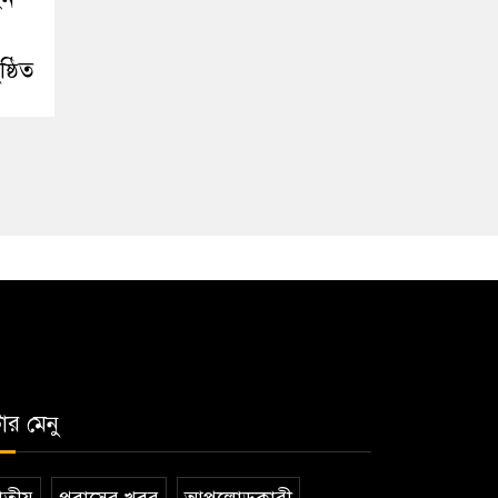
ষ্ঠিত
টার মেনু
তীয়
প্রবাসের খবর
আপলোডকারী