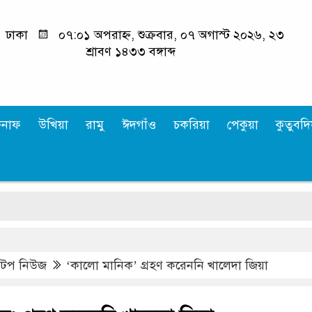
ঢাকা
০৭:০১ অপরাহ্ন, শুক্রবার, ০৭ অগাস্ট ২০২৬, ২৩
শ্রাবণ ১৪৩৩ বঙ্গাব্দ
কনাফ
উখিয়া
রামু
ঈদগাঁও
চকরিয়া
পেকুয়া
কুতুবদিয
,
টপ নিউজ
‘কালো মানিক’ গ্রহণ করেননি খালেদা জিয়া