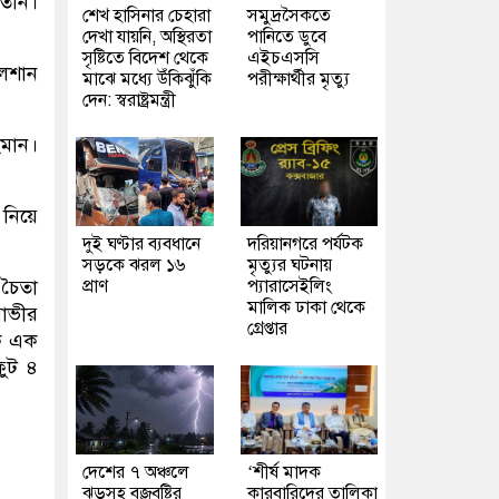
তিনি।
শেখ হাসিনার চেহারা
সমুদ্রসৈকতে
দেখা যায়নি, অস্থিরতা
পানিতে ডুবে
সৃষ্টিতে বিদেশ থেকে
এইচএসসি
লশান
মাঝে মধ্যে উঁকিঝুঁকি
পরীক্ষার্থীর মৃত্যু
দেন: স্বরাষ্ট্রমন্ত্রী
হমান।
নিয়ে
দুই ঘণ্টার ব্যবধানে
দরিয়ানগরে পর্যটক
সড়কে ঝরল ১৬
মৃত্যুর ঘটনায়
 চৈতা
প্রাণ
প্যারাসেইলিং
মালিক ঢাকা থেকে
গাভীর
গ্রেপ্তার
ক এক
ফুট ৪
দেশের ৭ অঞ্চলে
‘শীর্ষ মাদক
ঝড়সহ বজ্রবৃষ্টির
কারবারিদের তালিকা