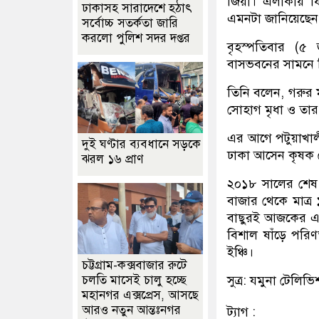
জিয়া। এলাকায় ফ
ঢাকাসহ সারাদেশে হঠাৎ
এমনটা জানিয়েছেন 
সর্বোচ্চ সতর্কতা জা‌রি
করলো পুলিশ সদর দপ্তর
বৃহস্পতিবার (৫
বাসভবনের সামনে 
তিনি বলেন, গরুর 
সোহাগ মৃধা ও তার
এর আগে পটুয়াখালী
দুই ঘণ্টার ব্যবধানে সড়কে
ঢাকা আসেন কৃষক 
ঝরল ১৬ প্রাণ
২০১৮ সালের শেষ দি
বাজার থেকে মাত্
বাছুরই আজকের এ
বিশাল ষাঁড়ে পরিণ
ইঞ্চি।
চট্টগ্রাম-কক্সবাজার রুটে
সুত্র: যমুনা টেলিভ
চলতি মাসেই চালু হচ্ছে
মহানগর এক্সপ্রেস, আসছে
আরও নতুন আন্তঃনগর
ট্যাগ :