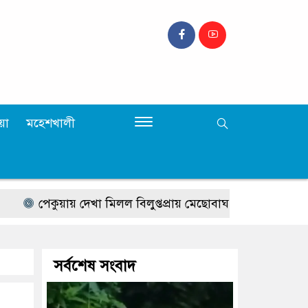
়া
মহেশখালী
পেকুয়ায় দেখা মিলল বিলুপ্তপ্রায় মেছোবাঘ, জনমনে আতঙ্ক
লোহা
সর্বশেষ সংবাদ