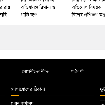
র রায়
অভিযান:জরিমানা ও
অভিযোগ বিষয়ক
 দাবি
গাড়ি জব্দ
বিশেষ প্রশিক্ষণ অনু
গোপনীয়তা নীতি
শর্তাবলী
যোগাযোগের ঠিকানা
ফু
প্রধান কার্যালয়
জা