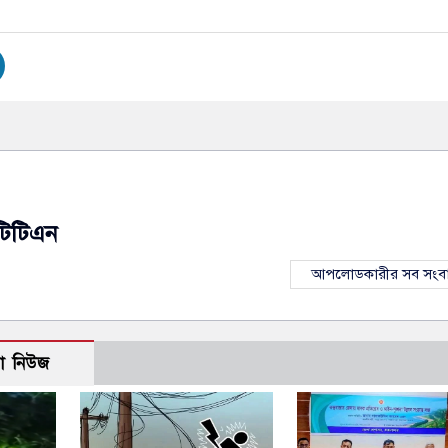
টিটিএন
আপলোডকারীর সব সংব
ো নিউজ