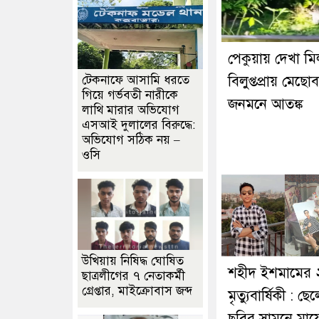
পেকুয়ায় দেখা ম
বিলুপ্তপ্রায় মেছো
টেকনাফে আসামি ধরতে
গিয়ে গর্ভবতী নারীকে
জনমনে আতঙ্ক
লাথি মারার অভিযোগ
এসআই দুলালের বিরুদ্ধে:
অভিযোগ সঠিক নয় –
ওসি
উখিয়ায় নিষিদ্ধ ঘোষিত
শহীদ ইশমামের 
ছাত্রলীগের ৭ নেতাকর্মী
গ্রেপ্তার, মাইক্রোবাস জব্দ
মৃত্যুবার্ষিকী : ছে
ছবির সামনে মায়