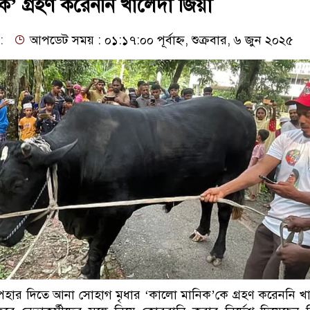
’ গ্রহণ করেননি খালেদা জিয়া
:
আপডেট সময় : ০১:১৭:০০ পূর্বাহ্ন, শুক্রবার, ৬ জুন ২০২৫
পহার দিতে আনা সোহাগ মৃধার ‘কালো মানিক’কে গ্রহণ করেননি খ