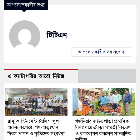
আপলোডকারীর তথ্য
টিটিএন
আপলোডকারীর সব সংবাদ
এ ক্যাটাগরির আরো নিউজ
রামু ক্যান্টনমেন্ট ইংলিশ স্কুল
গর্জনিয়ার জাউচপাড়া প্রাথমিক
অ্যান্ড কলেজে গণ-অভ্যুত্থান
বিদ্যালয়ে ক্রীড়া সামগ্রী বিতরণ
দিবস পালন ও কৃতিদের সংবর্ধনা
ও বৃক্ষরোপণ করলেন সাংবাদিক
হাফিজ