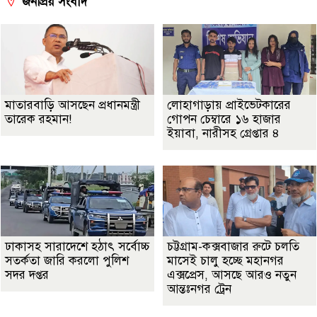
জনপ্রিয় সংবাদ
মাতারবাড়ি আসছেন প্রধানমন্ত্রী
লোহাগাড়ায় প্রাইভেটকারের
তারেক রহমান!
গোপন চেম্বারে ১৬ হাজার
ইয়াবা, নারীসহ গ্রেপ্তার ৪
ঢাকাসহ সারাদেশে হঠাৎ সর্বোচ্চ
চট্টগ্রাম-কক্সবাজার রুটে চলতি
সতর্কতা জা‌রি করলো পুলিশ
মাসেই চালু হচ্ছে মহানগর
সদর দপ্তর
এক্সপ্রেস, আসছে আরও নতুন
আন্তঃনগর ট্রেন