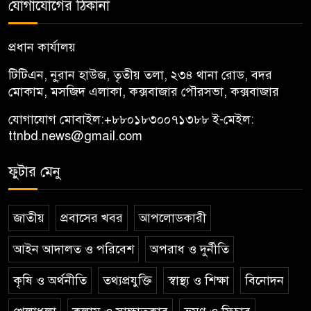
যোগাযোগের ঠিকানা
প্রধান কার্যালয়
টিটিএন, নু্রান হাউজ, তৃতীয় তলা, ২৩৪ থানা রোড, বদর
মোকাম, মসজিদ এলাকা, কক্সবাজার পৌরসভা, কক্সবাজার
যোগাযোগ মোবাইল:
+৮৮০১৮৩০০৭১৩৮৮
ই-মেইল:
ttnbd.news@gmail.com
ফুটার মেনু
জাতীয়
প্রবাসের খবর
আপলোডকারী
আইন আদালত ও পরিবেশ
অপরাধ ও দুর্নীতি
কৃষি ও অর্থনীতি
তথ্যপ্রযুক্তি
স্বাস্থ্য ও শিক্ষা
বিনোদন