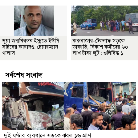
ভূয়া জন্মনিবন্ধন ইস্যুতে ইউপি
কক্সবাজার-টেকনাফ সড়কে
সচিবের কারাদণ্ড: চেয়ারম্যান
ডাকাতি, বিকাশ কর্মীদের ৬০
খালাস
লাখ টাকা লুট : গুলিবিদ্ধ ১
সর্বশেষ সংবাদ
দুই ঘণ্টার ব্যবধানে সড়কে ঝরল ১৬ প্রাণ