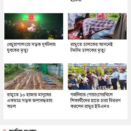
ধেছুয়াপালংয়ে সড়ক দুর্ঘটনায়
রামুতে চালকের আসনেই
যুবকের মৃত্যু
টমটম চালকের মৃত্যু
রামুতে ১০ হাজার মানুষের
গর্জনিয়ার পোয়াংগেরখিলে
একমাত্র সড়ক জলাবদ্ধতায়
শিক্ষার্থীদের হাতে চারা বিতরণ
অচল
করলেন রামুর ইউএনও