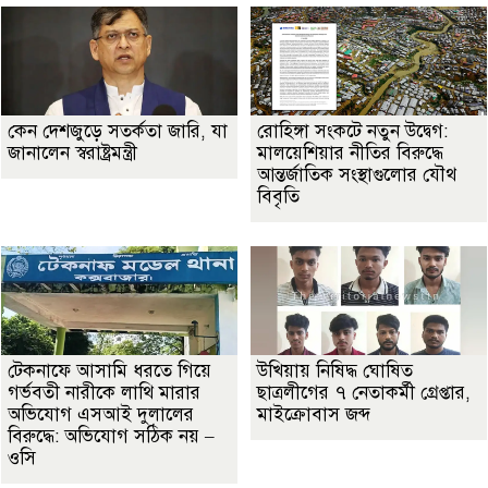
কেন দেশজুড়ে সতর্কতা জারি, যা
রোহিঙ্গা সংকটে নতুন উদ্বেগ:
জানালেন স্বরাষ্ট্রমন্ত্রী
মালয়েশিয়ার নীতির বিরুদ্ধে
আন্তর্জাতিক সংস্থাগুলোর যৌথ
বিবৃতি
টেকনাফে আসামি ধরতে গিয়ে
উখিয়ায় নিষিদ্ধ ঘোষিত
গর্ভবতী নারীকে লাথি মারার
ছাত্রলীগের ৭ নেতাকর্মী গ্রেপ্তার,
অভিযোগ এসআই দুলালের
মাইক্রোবাস জব্দ
বিরুদ্ধে: অভিযোগ সঠিক নয় –
ওসি