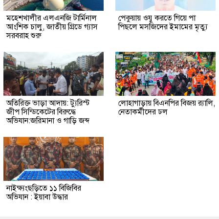
মহেশখালীর এলএনজি টার্মিনাল
পেকুয়ায় ওযু করতে গিয়ে পা
আংশিক চালু, জাতীয় গ্রিডে গ্যাস
পিছলে মসজিদের ইমামের মৃত্যু
সরবরাহ শুরু
অতিরিক্ত ভাড়া আদায়: ট্যুরিস্ট
লোহাগাড়ায় বিএনপির বিজয় র‍্যালি,
জীপ সিন্ডিকেটের বিরুদ্ধে
নেতাকর্মীদের ঢল
অভিযান:জরিমানা ও গাড়ি জব্দ
নাইক্ষ্যংছড়িতে ১১ বিজিবির
অভিযান : ইয়াবা উদ্ধার