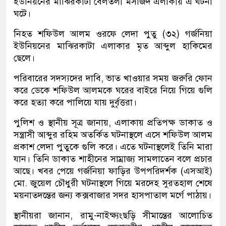
ইউনিয়নের মাঝিরকাটা বেলতলী মসজিদ এলাকায় এ ঘটনা
ঘটে।
নিহত শফিউল আলম ওরফে লেদা পুতু (৩২) গর্জনিয়া
ইউনিয়নের মাঝিরকাটা এলাকার মৃত আব্দুল হাকিমের
ছেলে।
পরিবারের সদস্যদের দাবি, ভাত খাওয়ার সময় জরুরি ফোন
করে ডেকে শফিউল আলমকে ঘরের বাইরে নিয়ে গিয়ে গুলি
করে হত্যা করে পালিয়ে যায় দুর্বৃত্তরা।
পুলিশ ও স্থানীয় সূত্র জানায়, এলাকায় প্রতিপক্ষ ডাকাত ও
সন্ত্রাসী আব্দুর রহিম অতর্কিত ঘটনাস্থলে এসে শফিউল আলম
প্রকাশ লেদা পুতুকে গুলি করে। এতে ঘটনাস্থলেই তিনি মারা
যান। তিনি ডাকাত শাহীনের সাম্রাজ্য সামলাতেন বলে প্রচার
আছে। খবর পেয়ে গর্জনিয়া ফাড়ির উপপরিদর্শক (এসআই)
মো. জুয়েল চৌধুরী ঘটনাস্থলে গিয়ে মরদেহ সুরতহাল শেষে
ময়নাতদন্তের জন্য কক্সবাজার সদর হাসপাতাল মর্গে পাঠায়।
স্থানীয়রা জানান, রামু-নাইক্ষ্যংছড়ি সীমান্তের আলোচিত