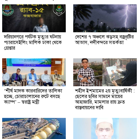
দরিয়ানগরে পর্যটক মৃত্যুর ঘটনায়
দেশের ৭ অঞ্চলে ঝড়সহ বজ্রবৃষ্টির
প্যারাসেইলিং মালিক ঢাকা থেকে
আভাস, নদীবন্দরে সতর্কতা
গ্রেপ্তার
‘শীর্ষ মাদক কারবারিদের তালিকা
শহীদ ইশমামের ২য় মৃত্যুবার্ষিকী :
হচ্ছে, চোরাচালানের রুটে বসছে
ছেলের ছবির সামনে মায়ের
ক্যাম্প’ – স্বরাষ্ট্র মন্ত্রী
আহাজারি, মামলার রায় দ্রুত
বাস্তবায়নের দাবি