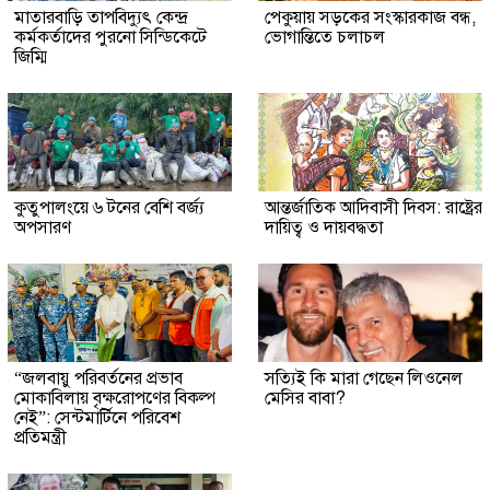
মাতারবাড়ি তাপবিদ্যুৎ কেন্দ্র
পেকুয়ায় সড়কের সংস্কারকাজ বন্ধ,
কর্মকর্তাদের পুরনো সিন্ডিকেটে
ভোগান্তিতে চলাচল
জিম্মি
কুতুপালংয়ে ৬ টনের বেশি বর্জ্য
আন্তর্জাতিক আদিবাসী দিবস: রাষ্ট্রের
অপসারণ
দায়িত্ব ও দায়বদ্ধতা
“জলবায়ু পরিবর্তনের প্রভাব
সত্যিই কি মারা গেছেন লিওনেল
মোকাবিলায় বৃক্ষরোপণের বিকল্প
মেসির বাবা?
নেই”: সেন্টমার্টিনে পরিবেশ
প্রতিমন্ত্রী