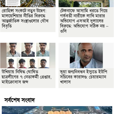
রোহিঙ্গা সংকটে নতুন উদ্বেগ:
টেকনাফে আসামি ধরতে গিয়ে
মালয়েশিয়ার নীতির বিরুদ্ধে
গর্ভবতী নারীকে লাথি মারার
আন্তর্জাতিক সংস্থাগুলোর যৌথ
অভিযোগ এসআই দুলালের
বিবৃতি
বিরুদ্ধে: অভিযোগ সঠিক নয় –
ওসি
উখিয়ায় নিষিদ্ধ ঘোষিত
ভূয়া জন্মনিবন্ধন ইস্যুতে ইউপি
ছাত্রলীগের ৭ নেতাকর্মী গ্রেপ্তার,
সচিবের কারাদণ্ড: চেয়ারম্যান
মাইক্রোবাস জব্দ
খালাস
সর্বশেষ সংবাদ