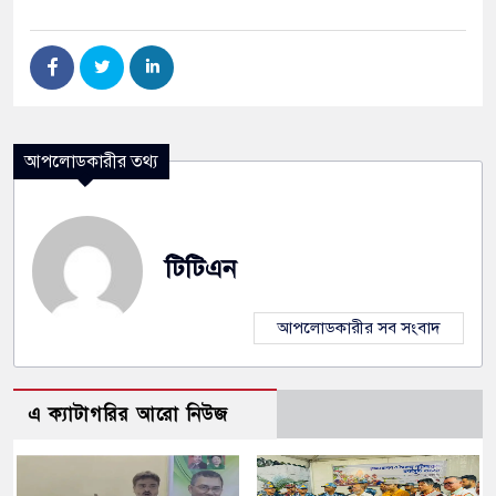
আপলোডকারীর তথ্য
টিটিএন
আপলোডকারীর সব সংবাদ
এ ক্যাটাগরির আরো নিউজ