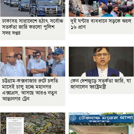
ঢাকাসহ সারাদেশে হঠাৎ সর্বোচ্চ
দুই ঘণ্টার ব্যবধানে সড়কে ঝরল
সতর্কতা জা‌রি করলো পুলিশ
১৬ প্রাণ
সদর দপ্তর
চট্টগ্রাম-কক্সবাজার রুটে চলতি
কেন দেশজুড়ে সতর্কতা জারি, যা
মাসেই চালু হচ্ছে মহানগর
জানালেন স্বরাষ্ট্রমন্ত্রী
এক্সপ্রেস, আসছে আরও নতুন
আন্তঃনগর ট্রেন