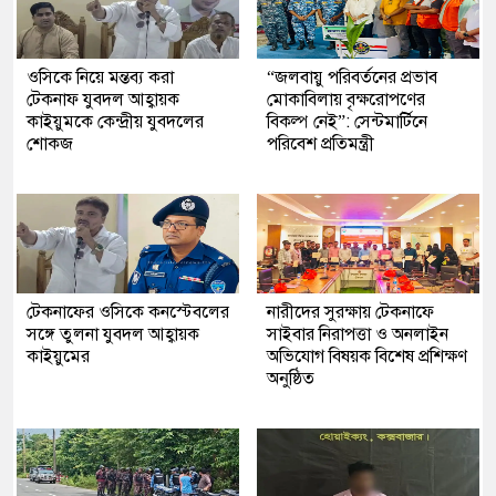
ওসিকে নিয়ে মন্তব্য করা
“জলবায়ু পরিবর্তনের প্রভাব
টেকনাফ যুবদল আহ্বায়ক
মোকাবিলায় বৃক্ষরোপণের
কাইয়ুমকে কেন্দ্রীয় যুবদলের
বিকল্প নেই”: সেন্টমার্টিনে
শোকজ
পরিবেশ প্রতিমন্ত্রী
টেকনাফের ওসিকে কনস্টেবলের
নারীদের সুরক্ষায় টেকনাফে
সঙ্গে তুলনা যুবদল আহ্বায়ক
সাইবার নিরাপত্তা ও অনলাইন
কাইয়ুমের
অভিযোগ বিষয়ক বিশেষ প্রশিক্ষণ
অনুষ্ঠিত