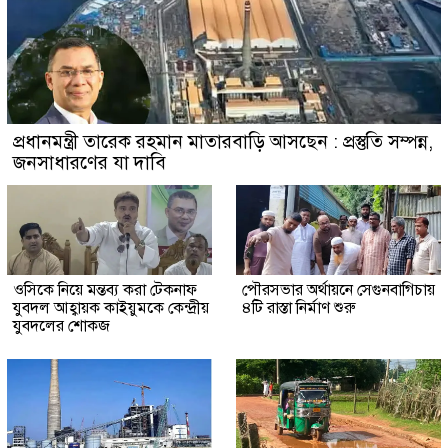
প্রধানমন্ত্রী তারেক রহমান মাতারবাড়ি আসছেন : প্রস্তুতি সম্পন্ন,
জনসাধারণের যা দাবি
ওসিকে নিয়ে মন্তব্য করা টেকনাফ
পৌরসভার অর্থায়নে সেগুনবাগিচায়
যুবদল আহ্বায়ক কাইয়ুমকে কেন্দ্রীয়
৪টি রাস্তা নির্মাণ শুরু
যুবদলের শোকজ