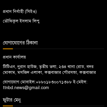
প্রধান নির্বাহী (সিইও)
তৌফিকুল ইসলাম লিপু
যোগাযোগের ঠিকানা
প্রধান কার্যালয়
টিটিএন, নু্রান হাউজ, তৃতীয় তলা, ২৩৪ থানা রোড, বদর
মোকাম, মসজিদ এলাকা, কক্সবাজার পৌরসভা, কক্সবাজার
যোগাযোগ মোবাইল:
+৮৮০১৮৩০০৭১৩৮৮
ই-মেইল:
ttnbd.news@gmail.com
ফুটার মেনু