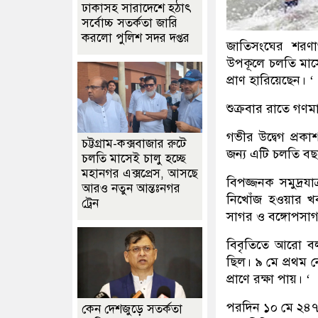
ঢাকাসহ সারাদেশে হঠাৎ
সর্বোচ্চ সতর্কতা জা‌রি
করলো পুলিশ সদর দপ্তর
জাতিসংঘের শরণা
উপকূলে চলতি মাসে
প্রাণ হারিয়েছেন। ‘
শুক্রবার রাতে গণম
গভীর উদ্বেগ প্রকা
চট্টগ্রাম-কক্সবাজার রুটে
জন্য এটি চলতি বছরে
চলতি মাসেই চালু হচ্ছে
মহানগর এক্সপ্রেস, আসছে
বিপজ্জনক সমুদ্রযা
আরও নতুন আন্তঃনগর
নিখোঁজ হওয়ার খ
ট্রেন
সাগর ও বঙ্গোপসাগর
বিবৃতিতে আরো বলা
ছিল। ৯ মে প্রথম 
প্রাণে রক্ষা পায়। ‘
পরদিন ১০ মে ২৪৭ 
কেন দেশজুড়ে সতর্কতা