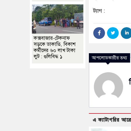
ট্যাগ :
কক্সবাজার-টেকনাফ
সড়কে ডাকাতি, বিকাশ
কর্মীদের ৬০ লাখ টাকা
লুট : গুলিবিদ্ধ ১
আপলোডকারীর তথ্য
এ ক্যাটাগরির আর