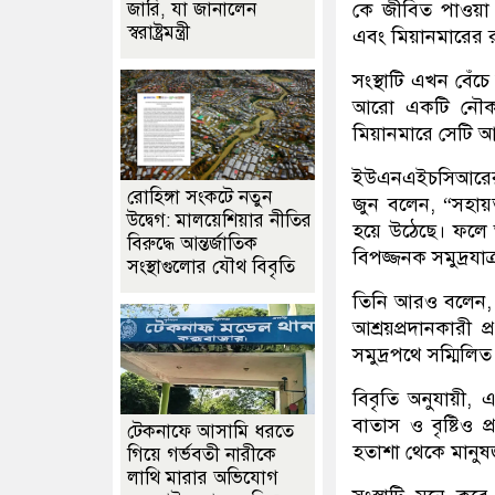
জারি, যা জানালেন
কে জীবিত পাওয়া য
স্বরাষ্ট্রমন্ত্রী
এবং মিয়ানমারের র
সংস্থাটি এখন বেঁচ
আরো একটি নৌকা
মিয়ানমারে সেটি 
ইউএনএইচসিআরের এশ
রোহিঙ্গা সংকটে নতুন
জুন বলেন, “সহায়
উদ্বেগ: মালয়েশিয়ার নীতির
হয়ে উঠেছে। ফলে অন
বিরুদ্ধে আন্তর্জাতিক
বিপজ্জনক সমুদ্রযাত
সংস্থাগুলোর যৌথ বিবৃতি
তিনি আরও বলেন, “স
আশ্রয়প্রদানকারী প
সমুদ্রপথে সম্মিলিত 
বিবৃতি অনুযায়ী, এ
বাতাস ও বৃষ্টিও 
টেকনাফে আসামি ধরতে
হতাশা থেকে মানুষ
গিয়ে গর্ভবতী নারীকে
লাথি মারার অভিযোগ