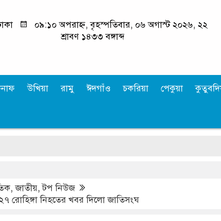
াকা
০৯:১০ অপরাহ্ন, বৃহস্পতিবার, ০৬ অগাস্ট ২০২৬, ২২
শ্রাবণ ১৪৩৩ বঙ্গাব্দ
কনাফ
উখিয়া
রামু
ঈদগাঁও
চকরিয়া
পেকুয়া
কুতুবদিয
মহে
াতিক
,
জাতীয়
,
টপ নিউজ
২৭ রোহিঙ্গা নিহতের খবর দিলো জাতিসংঘ