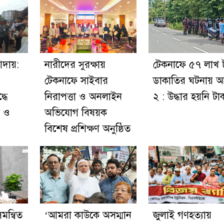
আদায়:
নারীদের সুরক্ষায়
টেকনাফে ৫৭ লাখ 
টেকনাফে সাইবার
ডাকাতির ঘটনায় 
্ধে
নিরাপত্তা ও অনলাইন
২ : উদ্ধার হয়নি টা
া ও
অভিযোগ বিষয়ক
বিশেষ প্রশিক্ষণ অনুষ্ঠিত
মন্বিত
‘আমরা কাউকে অসম্মান
জুলাই গণহত্যায়