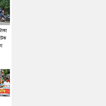
টাকা
আটক
কা