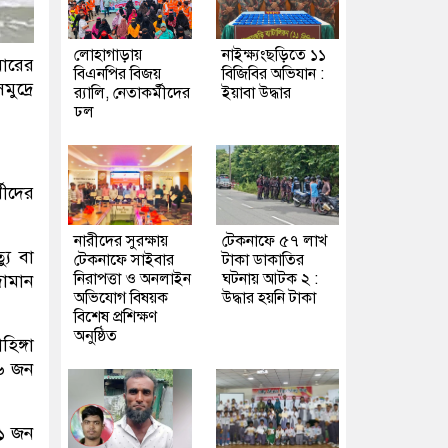
লোহাগাড়ায়
নাইক্ষ্যংছড়িতে ১১
ারের
বিএনপির বিজয়
বিজিবির অভিযান :
ুদ্রে
র‍্যালি, নেতাকর্মীদের
ইয়াবা উদ্ধার
ঢল
থীদের
নারীদের সুরক্ষায়
টেকনাফে ৫৭ লাখ
যু বা
টেকনাফে সাইবার
টাকা ডাকাতির
নিরাপত্তা ও অনলাইন
ঘটনায় আটক ২ :
ামান
অভিযোগ বিষয়ক
উদ্ধার হয়নি টাকা
বিশেষ প্রশিক্ষণ
অনুষ্ঠিত
িঙ্গা
৬৬ জন
২১ জন