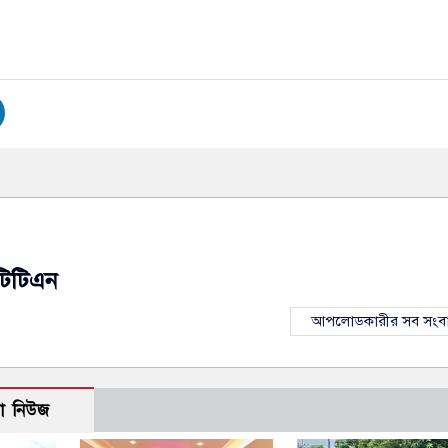
টিটিএন
আপলোডকারীর সব সংব
ো নিউজ