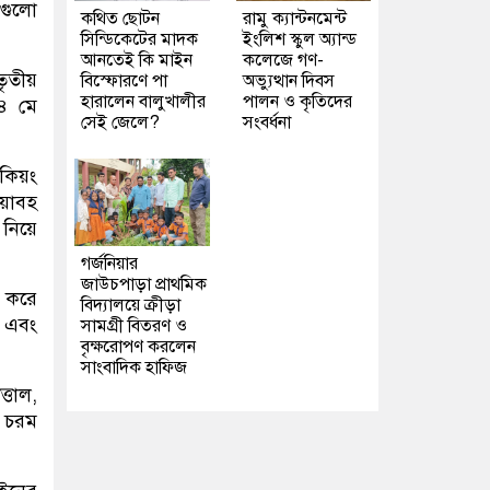
পগুলো
কথিত ছোটন
রামু ক্যান্টনমেন্ট
সিন্ডিকেটের মাদক
ইংলিশ স্কুল অ্যান্ড
আনতেই কি মাইন
কলেজে গণ-
তৃতীয়
বিস্ফোরণে পা
অভ্যুত্থান দিবস
হারালেন বালুখালীর
পালন ও কৃতিদের
৪ মে
সেই জেলে?
সংবর্ধনা
 কিয়ং
ভয়াবহ
 নিয়ে
গর্জনিয়ার
জাউচপাড়া প্রাথমিক
ষ করে
বিদ্যালয়ে ক্রীড়া
ি এবং
সামগ্রী বিতরণ ও
বৃক্ষরোপণ করলেন
সাংবাদিক হাফিজ
্তাল,
ু চরম