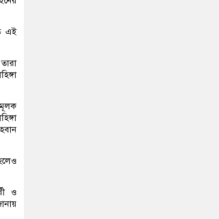
আইনের
ে এই
 তারা
িঙ্গা
ামূলক
িঙ্গা
আহবান
 হলেও
্থী ও
জানায়