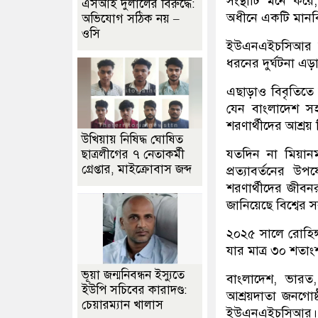
সংস্থাটি মনে করে,
এসআই দুলালের বিরুদ্ধে:
অধীনে একটি মানবিক
অভিযোগ সঠিক নয় –
ওসি
ইউএনএইচসিআর দক
ধরনের দুর্ঘটনা এ
এছাড়াও বিবৃতিতে 
যেন বাংলাদেশ সহ
শরণার্থীদের আশ্রয়
উখিয়ায় নিষিদ্ধ ঘোষিত
যতদিন না মিয়ানমা
ছাত্রলীগের ৭ নেতাকর্মী
গ্রেপ্তার, মাইক্রোবাস জব্দ
প্রত্যাবর্তনের উপ
শরণার্থীদের জীবন
জানিয়েছে বিশ্বের 
২০২৫ সালে রোহিঙ্
যার মাত্র ৩০ শতাং
ভূয়া জন্মনিবন্ধন ইস্যুতে
বাংলাদেশ, ভারত,
ইউপি সচিবের কারাদণ্ড:
আশ্রয়দাতা জনগোষ
চেয়ারম্যান খালাস
ইউএনএইচসিআর।