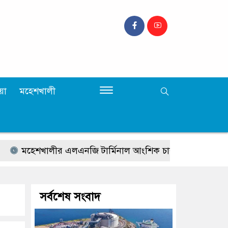
়া
মহেশখালী
শখালীর এলএনজি টার্মিনাল আংশিক চালু, জাতীয় গ্রিডে গ্যাস সরব
সর্বশেষ সংবাদ