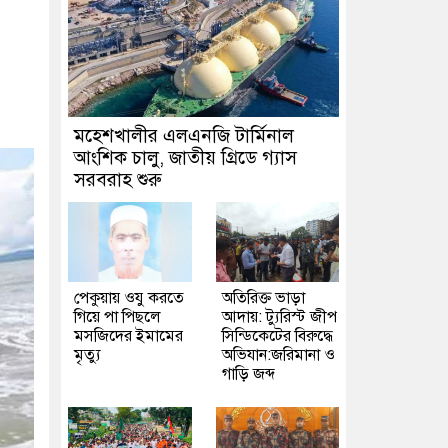
মহেশখালীর এলএনজি টার্মিনাল
আংশিক চালু, জাতীয় গ্রিডে গ্যাস
সরবরাহ শুরু
পেকুয়ায় ওযু করতে
অতিরিক্ত ভাড়া
গিয়ে পা পিছলে
আদায়: ট্যুরিস্ট জীপ
মসজিদের ইমামের
সিন্ডিকেটের বিরুদ্ধে
মৃত্যু
অভিযান:জরিমানা ও
গাড়ি জব্দ