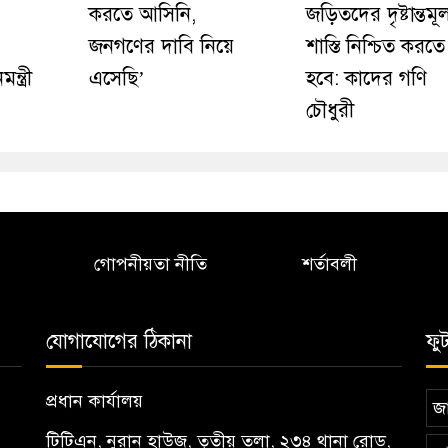
করতে আসিনি,
জড়িতদের দৃষ্টান্তম
জনগণের দাবি নিয়ে
শাস্তি নিশ্চিত করতে
্ত্রী
এসেছি’
হবে: কাদের গণি
চৌধুরী
গোপনীয়তা নীতি
শর্তাবলী
যোগাযোগের ঠিকানা
ফু
প্রধান কার্যালয়
জা
টিটিএন, নু্রান হাউজ, তৃতীয় তলা, ২৩৪ থানা রোড,