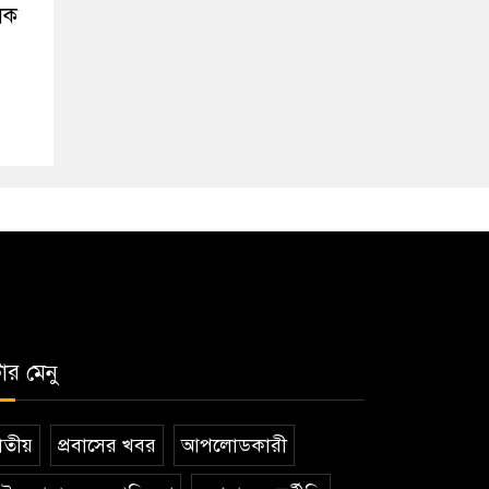
ূলক
টার মেনু
তীয়
প্রবাসের খবর
আপলোডকারী