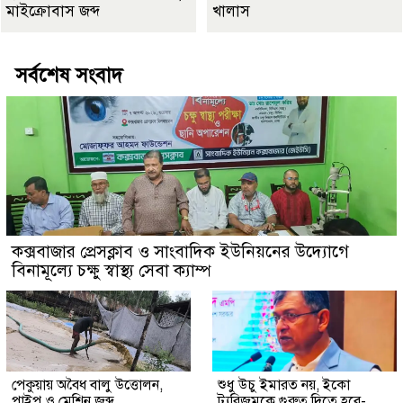
মাইক্রোবাস জব্দ
খালাস
সর্বশেষ সংবাদ
কক্সবাজার প্রেসক্লাব ও সাংবাদিক ইউনিয়নের উদ্যোগে
বিনামূল্যে চক্ষু স্বাস্থ্য সেবা ক্যাম্প
পেকুয়ায় অবৈধ বালু উত্তোলন,
শুধু উচু ইমারত নয়, ইকো
পাইপ ও মেশিন জব্দ
ট্যুরিজমকে গুরুত্ব দিতে হবে-