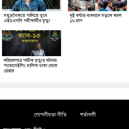
সমুদ্রসৈকতে পানিতে ডুবে
দুই ঘণ্টার ব্যবধানে সড়কে ঝরল
এইচএসসি পরীক্ষার্থীর মৃত্যু
১৬ প্রাণ
দরিয়ানগরে পর্যটক মৃত্যুর ঘটনায়
প্যারাসেইলিং মালিক ঢাকা থেকে
গ্রেপ্তার
গোপনীয়তা নীতি
শর্তাবলী