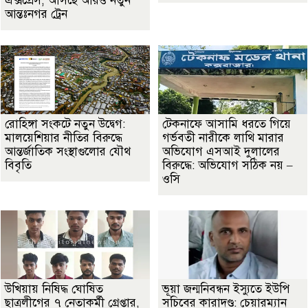
এক্সপ্রেস, আসছে আরও নতুন
আন্তঃনগর ট্রেন
রোহিঙ্গা সংকটে নতুন উদ্বেগ:
টেকনাফে আসামি ধরতে গিয়ে
মালয়েশিয়ার নীতির বিরুদ্ধে
গর্ভবতী নারীকে লাথি মারার
আন্তর্জাতিক সংস্থাগুলোর যৌথ
অভিযোগ এসআই দুলালের
বিবৃতি
বিরুদ্ধে: অভিযোগ সঠিক নয় –
ওসি
উখিয়ায় নিষিদ্ধ ঘোষিত
ভূয়া জন্মনিবন্ধন ইস্যুতে ইউপি
ছাত্রলীগের ৭ নেতাকর্মী গ্রেপ্তার,
সচিবের কারাদণ্ড: চেয়ারম্যান