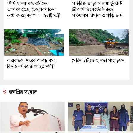
‘শীর্ষ মাদক কারবারিদের
অতিরিক্ত ভাড়া আদায়: ট্যুরিস্ট
তালিকা হচ্ছে, চোরাচালানের
জীপ সিন্ডিকেটের বিরুদ্ধে
রুটে বসছে ক্যাম্প’ – স্বরাষ্ট্র মন্ত্রী
অভিযান:জরিমানা ও গাড়ি জব্দ
কক্সবাজার শহরে পাহাড় ধস:
মেরিন ড্রাইভে ২ দফা পাহাড়ধস
বিধ্বস্ত বসতঘর, আহত নারী
জনপ্রিয় সংবাদ