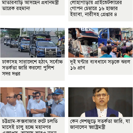
মাতারবাড়ি আসছেন প্রধানমন্ত্রী
লোহাগাড়ায় প্রাইভেটকারের
তারেক রহমান!
গোপন চেম্বারে ১৬ হাজার
ইয়াবা, নারীসহ গ্রেপ্তার ৪
ঢাকাসহ সারাদেশে হঠাৎ সর্বোচ্চ
দুই ঘণ্টার ব্যবধানে সড়কে ঝরল
সতর্কতা জা‌রি করলো পুলিশ
১৬ প্রাণ
সদর দপ্তর
চট্টগ্রাম-কক্সবাজার রুটে চলতি
কেন দেশজুড়ে সতর্কতা জারি, যা
মাসেই চালু হচ্ছে মহানগর
জানালেন স্বরাষ্ট্রমন্ত্রী