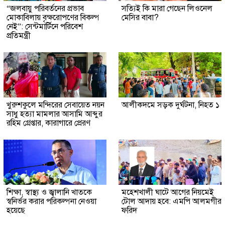
“জলবায়ু পরিবর্তনের প্রভাব
সত্যিই কি মারা গেছেন লিওনেল
মোকাবিলায় বৃক্ষরোপণের বিকল্প
মেসির বাবা?
নেই”: সেন্টমার্টিনে পরিবেশ
প্রতিমন্ত্রী
খুরুশকুলে মন্দিরের সেবায়েত নয়ন
আলীকদমে সড়ক দুর্ঘটনা, নিহত ১
সাধু হত্যা মামলার আসামি আব্দুর
রহিম গ্রেপ্তার, কারাগারে প্রেরণ
শিক্ষা, স্বাস্থ্য ও জ্বালানি খাতকে
মহেশখালী ঘাটে আগের নিয়মেই
স্বনির্ভর করার পরিকল্পনা নেওয়া
টোল আদায় হবে: এমপি আলমগীর
হয়েছে
ফরিদ