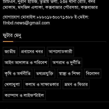
টিটিএন, নু্রান হাউজ, তৃতীয় তলা, ২৩৪ থানা রোড, বদর
মোকাম, মসজিদ এলাকা, কক্সবাজার পৌরসভা, কক্সবাজার
যোগাযোগ মোবাইল:
+৮৮০১৮৩০০৭১৩৮৮
ই-মেইল:
ttnbd.news@gmail.com
ফুটার মেনু
জাতীয়
প্রবাসের খবর
আপলোডকারী
আইন আদালত ও পরিবেশ
অপরাধ ও দুর্নীতি
কৃষি ও অর্থনীতি
তথ্যপ্রযুক্তি
স্বাস্থ্য ও শিক্ষা
বিনোদন
খেলাধুলা
কলাম ও সাক্ষাতকার
ভ্রমণ ও ফিচার
ক্যাম্পাস ও লাইফস্টাইল