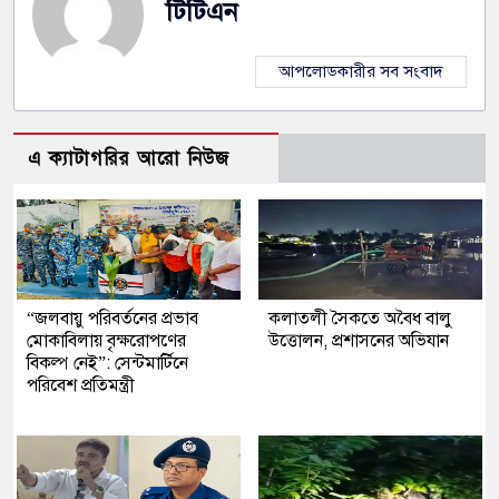
টিটিএন
আপলোডকারীর সব সংবাদ
এ ক্যাটাগরির আরো নিউজ
“জলবায়ু পরিবর্তনের প্রভাব
কলাতলী সৈকতে অবৈধ বালু
মোকাবিলায় বৃক্ষরোপণের
উত্তোলন, প্রশাসনের অভিযান
বিকল্প নেই”: সেন্টমার্টিনে
পরিবেশ প্রতিমন্ত্রী