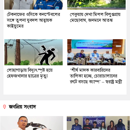
টেকনাফের ওসিকে কনস্টেবলের
পেকুয়ায় দেখা মিলল বিলুপ্তপ্রায়
সঙ্গে তুলনা যুবদল আহ্বায়ক
মেছোবাঘ, জনমনে আতঙ্ক
কাইয়ুমের
লোহাগাড়ায় বিদ্যুৎস্পৃষ্ট হয়ে
‘শীর্ষ মাদক কারবারিদের
হেফজখানার ছাত্রের মৃত্যু
তালিকা হচ্ছে, চোরাচালানের
রুটে বসছে ক্যাম্প’ – স্বরাষ্ট্র মন্ত্রী
জনপ্রিয় সংবাদ