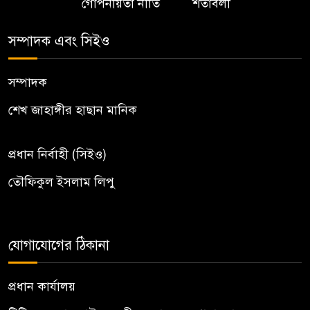
গোপনীয়তা নীতি
শর্তাবলী
সম্পাদক এবং সিইও
সম্পাদক
শেখ জাহাঙ্গীর হাছান মানিক
প্রধান নির্বাহী (সিইও)
তৌফিকুল ইসলাম লিপু
যোগাযোগের ঠিকানা
প্রধান কার্যালয়