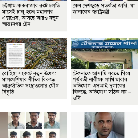
চট্টগ্রাম-কক্সবাজার রুটে চলতি
কেন দেশজুড়ে সতর্কতা জারি, যা
মাসেই চালু হচ্ছে মহানগর
জানালেন স্বরাষ্ট্রমন্ত্রী
এক্সপ্রেস, আসছে আরও নতুন
আন্তঃনগর ট্রেন
রোহিঙ্গা সংকটে নতুন উদ্বেগ:
টেকনাফে আসামি ধরতে গিয়ে
মালয়েশিয়ার নীতির বিরুদ্ধে
গর্ভবতী নারীকে লাথি মারার
আন্তর্জাতিক সংস্থাগুলোর যৌথ
অভিযোগ এসআই দুলালের
বিবৃতি
বিরুদ্ধে: অভিযোগ সঠিক নয় –
ওসি