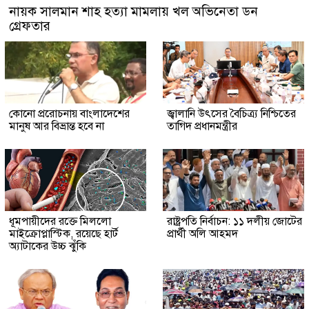
নায়ক সালমান শাহ হত্যা মামলায় খল অভিনেতা ডন
গ্রেফতার
কোনো প্ররোচনায় বাংলাদেশের
জ্বালানি উৎসের বৈচিত্র্য নিশ্চিতের
মানুষ আর বিভ্রান্ত হবে না
তাগিদ প্রধানমন্ত্রীর
ধূমপায়ীদের রক্তে মিললো
রাষ্ট্রপতি নির্বাচন: ১১ দলীয় জোটের
মাইক্রোপ্লাস্টিক, রয়েছে হার্ট
প্রার্থী অলি আহমদ
অ্যাটাকের উচ্চ ঝুঁকি