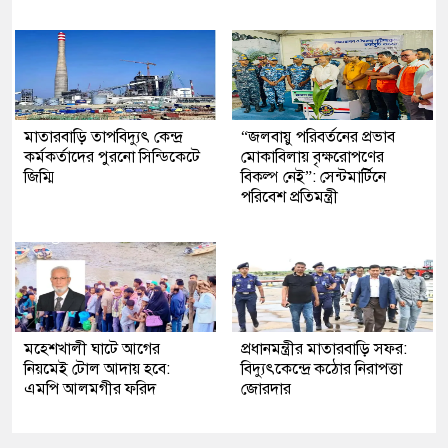
মাতারবাড়ি তাপবিদ্যুৎ কেন্দ্র
“জলবায়ু পরিবর্তনের প্রভাব
কর্মকর্তাদের পুরনো সিন্ডিকেটে
মোকাবিলায় বৃক্ষরোপণের
জিম্মি
বিকল্প নেই”: সেন্টমার্টিনে
পরিবেশ প্রতিমন্ত্রী
মহেশখালী ঘাটে আগের
প্রধানমন্ত্রীর মাতারবাড়ি সফর:
নিয়মেই টোল আদায় হবে:
বিদ্যুৎকেন্দ্রে কঠোর নিরাপত্তা
এমপি আলমগীর ফরিদ
জোরদার