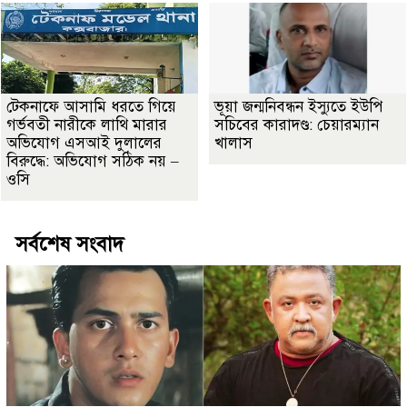
টেকনাফে আসামি ধরতে গিয়ে
ভূয়া জন্মনিবন্ধন ইস্যুতে ইউপি
গর্ভবতী নারীকে লাথি মারার
সচিবের কারাদণ্ড: চেয়ারম্যান
অভিযোগ এসআই দুলালের
খালাস
বিরুদ্ধে: অভিযোগ সঠিক নয় –
ওসি
সর্বশেষ সংবাদ