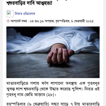
শ্বশুরবাড়ির দাবি আত্মহত্যা
নিজস্ব প্রতিবেদক
আপডেট সময় : ০৪:৩৬:১৬ অপরাহ্ন, বৃহস্পতিবার, ৬ ফেব্রুয়ারী ২০২৫
মাতারবাড়িতে গলায় ফাঁস লাগানো অবস্থায় এক গৃহবধূর
ঝুলন্ত লাশ শ্বশুরবাড়ি থেকে উদ্ধার করেছে পুলিশ। নিহত ওই
গৃহবধূ নাম জেমি আক্তার (২৮)।
বৃহস্পতিবার (৬ ফেব্রুয়ারি) সন্ধ্যা সাড়ে ৭ টায় মাতারবাড়ি