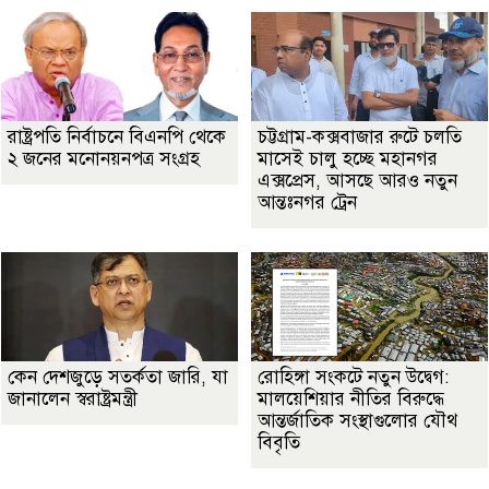
রাষ্ট্রপতি নির্বাচনে বিএনপি থেকে
চট্টগ্রাম-কক্সবাজার রুটে চলতি
২ জনের মনোনয়নপত্র সংগ্রহ
মাসেই চালু হচ্ছে মহানগর
এক্সপ্রেস, আসছে আরও নতুন
আন্তঃনগর ট্রেন
কেন দেশজুড়ে সতর্কতা জারি, যা
রোহিঙ্গা সংকটে নতুন উদ্বেগ:
জানালেন স্বরাষ্ট্রমন্ত্রী
মালয়েশিয়ার নীতির বিরুদ্ধে
আন্তর্জাতিক সংস্থাগুলোর যৌথ
বিবৃতি