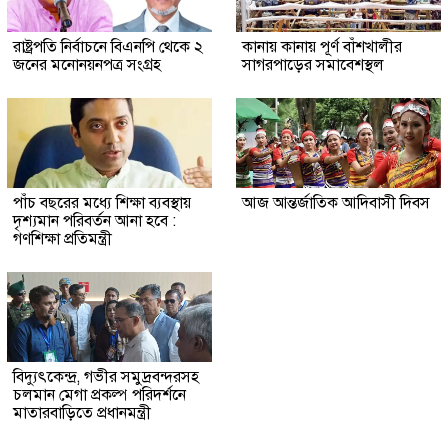
রাষ্ট্রপতি নির্বাচনে বিএনপি থেকে ২
কানায় কানায় পূর্ণ বাঁশখালীর
জনের মনোনয়নপত্র সংগ্রহ
সাগরপাড়ের সমাবেশস্থল
পাঁচ বছরের মধ্যে শিক্ষা ব্যবস্থায়
আজ আন্তর্জাতিক আদিবাসী দিবস
দৃশ্যমান পরিবর্তন আনা হবে :
গণশিক্ষা প্রতিমন্ত্রী
বিদ্যুৎকেন্দ্র, গভীর সমুদ্রবন্দরসহ
চলমান মেগা প্রকল্প পরিদর্শনে
মাতারবাড়িতে প্রধানমন্ত্রী