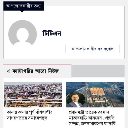
আপলোডকারীর তথ্য
টিটিএন
আপলোডকারীর সব সংবাদ
এ ক্যাটাগরির আরো নিউজ
কানায় কানায় পূর্ণ বাঁশখালীর
প্রধানমন্ত্রী তারেক রহমান
সাগরপাড়ের সমাবেশস্থল
মাতারবাড়ি আসছেন : প্রস্তুতি
সম্পন্ন, জনসাধারণের যা দাবি