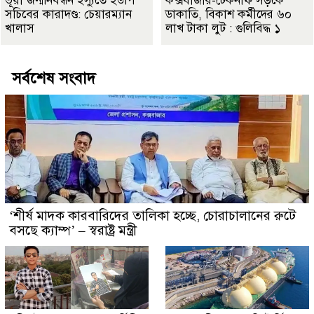
ভূয়া জন্মনিবন্ধন ইস্যুতে ইউপি
কক্সবাজার-টেকনাফ সড়কে
সচিবের কারাদণ্ড: চেয়ারম্যান
ডাকাতি, বিকাশ কর্মীদের ৬০
খালাস
লাখ টাকা লুট : গুলিবিদ্ধ ১
সর্বশেষ সংবাদ
‘শীর্ষ মাদক কারবারিদের তালিকা হচ্ছে, চোরাচালানের রুটে
বসছে ক্যাম্প’ – স্বরাষ্ট্র মন্ত্রী