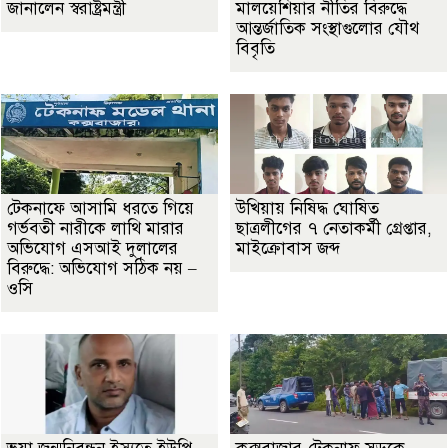
জানালেন স্বরাষ্ট্রমন্ত্রী
মালয়েশিয়ার নীতির বিরুদ্ধে
আন্তর্জাতিক সংস্থাগুলোর যৌথ
বিবৃতি
টেকনাফে আসামি ধরতে গিয়ে
উখিয়ায় নিষিদ্ধ ঘোষিত
গর্ভবতী নারীকে লাথি মারার
ছাত্রলীগের ৭ নেতাকর্মী গ্রেপ্তার,
অভিযোগ এসআই দুলালের
মাইক্রোবাস জব্দ
বিরুদ্ধে: অভিযোগ সঠিক নয় –
ওসি