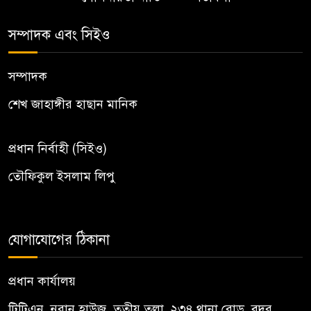
সম্পাদক এবং সিইও
সম্পাদক
শেখ জাহাঙ্গীর হাছান মানিক
প্রধান নির্বাহী (সিইও)
তৌফিকুল ইসলাম লিপু
যোগাযোগের ঠিকানা
প্রধান কার্যালয়
টিটিএন, নু্রান হাউজ, তৃতীয় তলা, ২৩৪ থানা রোড, বদর