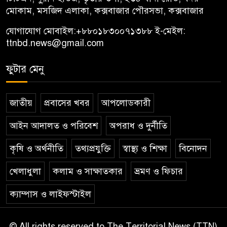
মোকাম, মসজিদ এলাকা, কক্সবাজার পৌরসভা, কক্সবাজার
যোগাযোগ মোবাইল:
+৮৮০১৮৩০০৭১৩৮৮
ই-মেইল:
ttnbd.news@gmail.com
ফুটার মেনু
জাতীয়
প্রবাসের খবর
আপলোডকারী
আইন আদালত ও পরিবেশ
অপরাধ ও দুর্নীতি
কৃষি ও অর্থনীতি
তথ্যপ্রযুক্তি
স্বাস্থ্য ও শিক্ষা
বিনোদন
খেলাধুলা
কলাম ও সাক্ষাতকার
ভ্রমণ ও ফিচার
ক্যাম্পাস ও লাইফস্টাইল
© All rights reserved to The Territorial News (TTN)