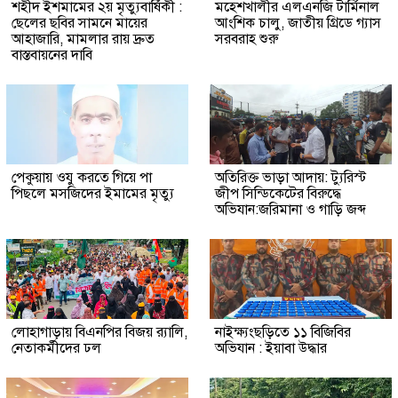
শহীদ ইশমামের ২য় মৃত্যুবার্ষিকী :
মহেশখালীর এলএনজি টার্মিনাল
ছেলের ছবির সামনে মায়ের
আংশিক চালু, জাতীয় গ্রিডে গ্যাস
আহাজারি, মামলার রায় দ্রুত
সরবরাহ শুরু
বাস্তবায়নের দাবি
পেকুয়ায় ওযু করতে গিয়ে পা
অতিরিক্ত ভাড়া আদায়: ট্যুরিস্ট
পিছলে মসজিদের ইমামের মৃত্যু
জীপ সিন্ডিকেটের বিরুদ্ধে
অভিযান:জরিমানা ও গাড়ি জব্দ
লোহাগাড়ায় বিএনপির বিজয় র‍্যালি,
নাইক্ষ্যংছড়িতে ১১ বিজিবির
নেতাকর্মীদের ঢল
অভিযান : ইয়াবা উদ্ধার