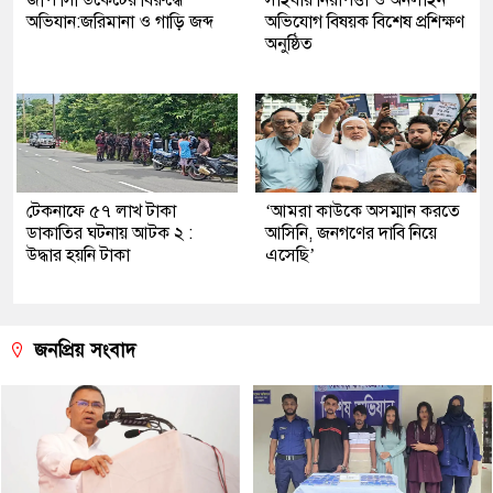
অভিযান:জরিমানা ও গাড়ি জব্দ
অভিযোগ বিষয়ক বিশেষ প্রশিক্ষণ
অনুষ্ঠিত
টেকনাফে ৫৭ লাখ টাকা
‘আমরা কাউকে অসম্মান করতে
ডাকাতির ঘটনায় আটক ২ :
আসিনি, জনগণের দাবি নিয়ে
উদ্ধার হয়নি টাকা
এসেছি’
জনপ্রিয় সংবাদ