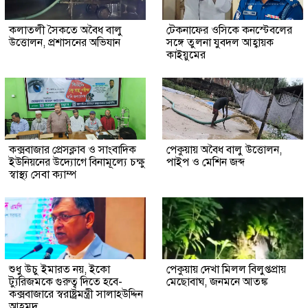
কলাতলী সৈকতে অবৈধ বালু
টেকনাফের ওসিকে কনস্টেবলের
উত্তোলন, প্রশাসনের অভিযান
সঙ্গে তুলনা যুবদল আহ্বায়ক
কাইয়ুমের
কক্সবাজার প্রেসক্লাব ও সাংবাদিক
পেকুয়ায় অবৈধ বালু উত্তোলন,
ইউনিয়নের উদ্যোগে বিনামূল্যে চক্ষু
পাইপ ও মেশিন জব্দ
স্বাস্থ্য সেবা ক্যাম্প
শুধু উচু ইমারত নয়, ইকো
পেকুয়ায় দেখা মিলল বিলুপ্তপ্রায়
ট্যুরিজমকে গুরুত্ব দিতে হবে-
মেছোবাঘ, জনমনে আতঙ্ক
কক্সবাজারে স্বরাষ্ট্রমন্ত্রী সালাহউদ্দিন
আহমদ