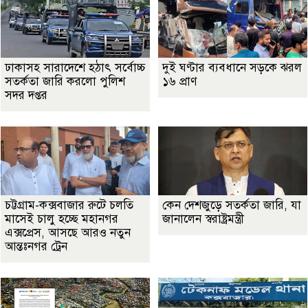
ঢাকাসহ সারাদেশে হঠাৎ সর্বোচ্চ
দুই ঘণ্টার ব্যবধানে সড়কে ঝরল
সতর্কতা জা‌রি করলো পুলিশ
১৬ প্রাণ
সদর দপ্তর
চট্টগ্রাম-কক্সবাজার রুটে চলতি
কেন দেশজুড়ে সতর্কতা জারি, যা
মাসেই চালু হচ্ছে মহানগর
জানালেন স্বরাষ্ট্রমন্ত্রী
এক্সপ্রেস, আসছে আরও নতুন
আন্তঃনগর ট্রেন