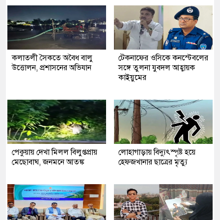
কলাতলী সৈকতে অবৈধ বালু
টেকনাফের ওসিকে কনস্টেবলের
উত্তোলন, প্রশাসনের অভিযান
সঙ্গে তুলনা যুবদল আহ্বায়ক
কাইয়ুমের
পেকুয়ায় দেখা মিলল বিলুপ্তপ্রায়
লোহাগাড়ায় বিদ্যুৎস্পৃষ্ট হয়ে
মেছোবাঘ, জনমনে আতঙ্ক
হেফজখানার ছাত্রের মৃত্যু