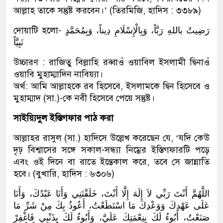
আল্লাহ তাকে সন্তুষ্ট করবেন।’ (তিরমিজি, হাদিস : ৩৩৮৯)
দোয়াটি হলো- رَضِيتُ باللهِ رَبَّاً، وَبِالْإِسْلَامِ دِيناً، وَبِمُحَمَّدٍ
نَبِيَّاً
উচ্চারণ : রাজিতু বিল্লাহি রব্বাওঁ ওয়াবিল ইসলামী দ্বিনাওঁ
ওয়াবি মুহাম্মাদিন নাবিয়্যা।
অর্থ: আমি আল্লাহকে রব হিসেবে, ইসলামকে দ্বিন হিসেবে ও
মুহাম্মাদ (সা.)-কে নবী হিসেবে পেয়ে সন্তুষ্ট।
সাইয়্যিদুল ইস্তিগফার পাঠ করা
আল্লাহর রাসুল (সা.) হাদিসে উল্লেখ করেছেন যে, ‘যদি কেউ
দৃঢ় বিশ্বাসের সঙ্গে সকাল-সন্ধ্যা নিম্নের ইস্তিগফারটি পড়ে
এবং ওই দিনে বা রাতে ইন্তেকাল করে, তবে সে জান্নাতি
হবে। (বুখারি, হাদিস : ৬৩০৬)
اللَّهُمَّ أَنْتَ رَبِّي لاَ إِلَهَ إِلَّا أَنْتَ، خَلَقْتَنِي وَأَنَا عَبْدُكَ، وَأَنَا
عَلَى عَهْدِكَ وَوَعْدِكَ مَا اسْتَطَعْتُ، أَعُوذُ بِكَ مِنْ شَرِّ مَا
صَنَعْتُ، أَبُوءُ لَكَ بِنِعْمَتِكَ عَلَيَّ، وَأَبُوءُ لَكَ بِذَنْبِي فَاغْفِرْ