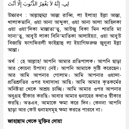
لِي، إِنَّهُ لاَ يَغْفِرُ الذُّنُوبَ إِلَّا أَنْتَ
উচ্চারণ : আল্লাহুম্মা আন্তা রাব্বি, লা ইলাহা ইল্লা আন্তা,
খালাকতানি, ওয়া আনা আব্দুকা, ওয়া আনা আলা আহিদকা
ওয়া ওয়া’দিকা মাস্তাতা’তু, আউজু বিকা মিন শাররি মা
সানা’তু, আবুউ লাকা বিনি’মাতিকা আলাইয়্যা, ওয়া আবুউ
বিজাম্বি ফাগফিরলী ফাইন্নাহু লা ইয়াগিফরুজ জুনুবা ইল্লা
আন্তা।
অর্থ : হে আল্লাহ! আপনি আমার প্রতিপালক। আপনি ছাড়া
আর কোনো উপাস্য নেই। আপনি আমাকে সৃষ্টি করেছেন।
আর আমি আপনার গোলাম। আমি আপনার ওয়াদা-
প্রতিশ্রুতির ওপর যথাসাধ্য আছি। আমি আমার কৃতকর্মের
অনিষ্টতা থেকে আশ্রয় চাচ্ছি। আমি আমার ওপর আপনার
অনুগ্রহ স্বীকার করছি। আবার আমার গুনাহের কথাও স্বীকার
করছি। অতএব, আমাকে ক্ষমা করে দিন। কেননা আপনি
ছাড়া আর কেউ গুনাহসমূহ ক্ষমা করতে পারবে না।
জাহান্নাম থেকে মুক্তির দোয়া