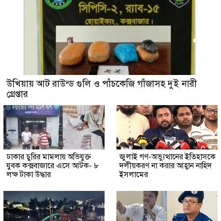
উখিয়ায় আট রাউন্ড গুলি ও পাঁচকেজি গাঁজাসহ দুই নারী
গ্রেপ্তার
ঢাকার চুরির মামলায় অভিযুক্ত
জুলাই গণ-অভ্যুত্থানের ইতিহাসকে
যুবক কক্সবাজারে এসে আটক- ৮
দলীয়করণ না করার আহ্বান নাহিদ
লক্ষ টাকা উদ্ধার
ইসলামের