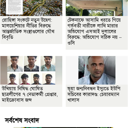
রোহিঙ্গা সংকটে নতুন উদ্বেগ:
টেকনাফে আসামি ধরতে গিয়ে
মালয়েশিয়ার নীতির বিরুদ্ধে
গর্ভবতী নারীকে লাথি মারার
আন্তর্জাতিক সংস্থাগুলোর যৌথ
অভিযোগ এসআই দুলালের
বিবৃতি
বিরুদ্ধে: অভিযোগ সঠিক নয় –
ওসি
উখিয়ায় নিষিদ্ধ ঘোষিত
ভূয়া জন্মনিবন্ধন ইস্যুতে ইউপি
ছাত্রলীগের ৭ নেতাকর্মী গ্রেপ্তার,
সচিবের কারাদণ্ড: চেয়ারম্যান
মাইক্রোবাস জব্দ
খালাস
সর্বশেষ সংবাদ