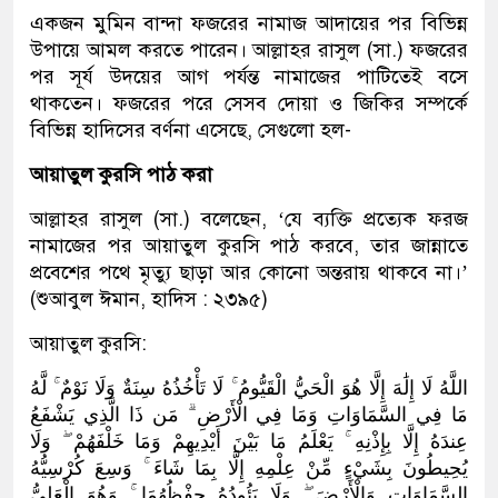
একজন মুমিন বান্দা ফজরের নামাজ আদায়ের পর বিভিন্ন
উপায়ে আমল করতে পারেন। আল্লাহর রাসুল (সা.) ফজরের
পর সূর্য উদয়ের আগ পর্যন্ত নামাজের পাটিতেই বসে
থাকতেন। ফজরের পরে সেসব দোয়া ও জিকির সম্পর্কে
বিভিন্ন হাদিসের বর্ণনা এসেছে, সেগুলো হল-
আয়াতুল কুরসি পাঠ করা
আল্লাহর রাসুল (সা.) বলেছেন, ‘যে ব্যক্তি প্রত্যেক ফরজ
নামাজের পর আয়াতুল কুরসি পাঠ করবে, তার জান্নাতে
প্রবেশের পথে মৃত্যু ছাড়া আর কোনো অন্তরায় থাকবে না।’
(শুআবুল ঈমান, হাদিস : ২৩৯৫)
আয়াতুল কুরসি:
اللَّهُ لَا إِلَٰهَ إِلَّا هُوَ الْحَيُّ الْقَيُّومُ ۚ لَا تَأْخُذُهُ سِنَةٌ وَلَا نَوْمٌ ۚ لَّهُ
مَا فِي السَّمَاوَاتِ وَمَا فِي الْأَرْضِ ۗ مَن ذَا الَّذِي يَشْفَعُ
عِندَهُ إِلَّا بِإِذْنِهِ ۚ يَعْلَمُ مَا بَيْنَ أَيْدِيهِمْ وَمَا خَلْفَهُمْ ۖ وَلَا
يُحِيطُونَ بِشَيْءٍ مِّنْ عِلْمِهِ إِلَّا بِمَا شَاءَ ۚ وَسِعَ كُرْسِيُّهُ
السَّمَاوَاتِ وَالْأَرْضَ ۖ وَلَا يَئُودُهُ حِفْظُهُمَا ۚ وَهُوَ الْعَلِيُّ