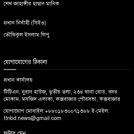
শেখ জাহাঙ্গীর হাছান মানিক
প্রধান নির্বাহী (সিইও)
তৌফিকুল ইসলাম লিপু
যোগাযোগের ঠিকানা
প্রধান কার্যালয়
টিটিএন, নু্রান হাউজ, তৃতীয় তলা, ২৩৪ থানা রোড, বদর
মোকাম, মসজিদ এলাকা, কক্সবাজার পৌরসভা, কক্সবাজার
যোগাযোগ মোবাইল:
+৮৮০১৮৩০০৭১৩৮৮
ই-মেইল:
ttnbd.news@gmail.com
ফুটার মেনু