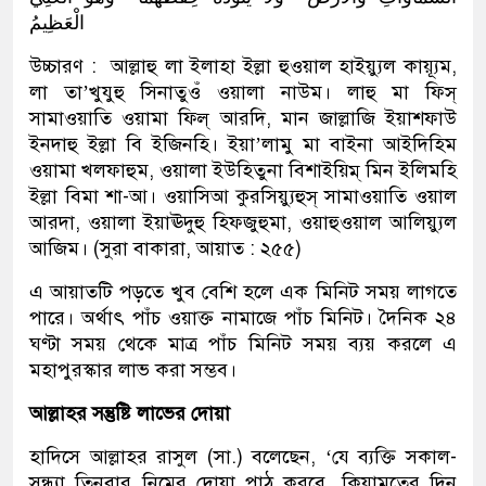
الْعَظِيمُ
উচ্চারণ : আল্লাহু লা ইলাহা ইল্লা হুওয়াল হাইয়্যুল কায়্যূম,
লা তা’খুযুহু সিনাতুওঁ ওয়ালা নাউম। লাহু মা ফিস্
সামাওয়াতি ওয়ামা ফিল্ আরদি, মান জাল্লাজি ইয়াশফাউ
ইনদাহু ইল্লা বি ইজিনহি। ইয়া’লামু মা বাইনা আইদিহিম
ওয়ামা খলফাহুম, ওয়ালা ইউহিতুনা বিশাইয়িম্ মিন ইলিমহি
ইল্লা বিমা শা-আ। ওয়াসিআ কুরসিয়্যুহুস্ সামাওয়াতি ওয়াল
আরদা, ওয়ালা ইয়াঊদুহু হিফজুহুমা, ওয়াহুওয়াল আলিয়্যুল
আজিম। (সুরা বাকারা, আয়াত : ২৫৫)
এ আয়াতটি পড়তে খুব বেশি হলে এক মিনিট সময় লাগতে
পারে। অর্থাৎ পাঁচ ওয়াক্ত নামাজে পাঁচ মিনিট। দৈনিক ২৪
ঘণ্টা সময় থেকে মাত্র পাঁচ মিনিট সময় ব্যয় করলে এ
মহাপুরস্কার লাভ করা সম্ভব।
আল্লাহর সন্তুষ্টি লাভের দোয়া
হাদিসে আল্লাহর রাসুল (সা.) বলেছেন, ‘যে ব্যক্তি সকাল-
সন্ধ্যা তিনবার নিম্নের দোয়া পাঠ করবে, কিয়ামতের দিন