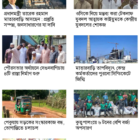
প্রধানমন্ত্রী তারেক রহমান
ওসিকে নিয়ে মন্তব্য করা টেকনাফ
মাতারবাড়ি আসছেন : প্রস্তুতি
যুবদল আহ্বায়ক কাইয়ুমকে কেন্দ্রীয়
সম্পন্ন, জনসাধারণের যা দাবি
যুবদলের শোকজ
পৌরসভার অর্থায়নে সেগুনবাগিচায়
মাতারবাড়ি তাপবিদ্যুৎ কেন্দ্র
৪টি রাস্তা নির্মাণ শুরু
কর্মকর্তাদের পুরনো সিন্ডিকেটে
জিম্মি
পেকুয়ায় সড়কের সংস্কারকাজ বন্ধ,
কুতুপালংয়ে ৬ টনের বেশি বর্জ্য
ভোগান্তিতে চলাচল
অপসারণ