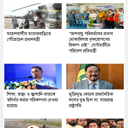
মহেশখালীর মাতারবাড়িতে
“জলবায়ু পরিবর্তনের প্রভাব
পৌঁছেছেন প্রধানমন্ত্রী
মোকাবিলায় বৃক্ষরোপণের
বিকল্প নেই”: সেন্টমার্টিনে
পরিবেশ প্রতিমন্ত্রী
শিক্ষা, স্বাস্থ্য ও জ্বালানি খাতকে
মুক্তিযুদ্ধ কোনো রাজনৈতিক
স্বনির্ভর করার পরিকল্পনা নেওয়া
দলের যুদ্ধ ছিল না: ভারপ্রাপ্ত
হয়েছে
রাষ্ট্রপতি