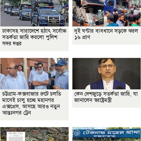
ঢাকাসহ সারাদেশে হঠাৎ সর্বোচ্চ
দুই ঘণ্টার ব্যবধানে সড়কে ঝরল
সতর্কতা জা‌রি করলো পুলিশ
১৬ প্রাণ
সদর দপ্তর
চট্টগ্রাম-কক্সবাজার রুটে চলতি
কেন দেশজুড়ে সতর্কতা জারি, যা
মাসেই চালু হচ্ছে মহানগর
জানালেন স্বরাষ্ট্রমন্ত্রী
এক্সপ্রেস, আসছে আরও নতুন
আন্তঃনগর ট্রেন