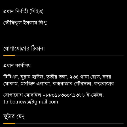
প্রধান নির্বাহী (সিইও)
তৌফিকুল ইসলাম লিপু
যোগাযোগের ঠিকানা
প্রধান কার্যালয়
টিটিএন, নু্রান হাউজ, তৃতীয় তলা, ২৩৪ থানা রোড, বদর
মোকাম, মসজিদ এলাকা, কক্সবাজার পৌরসভা, কক্সবাজার
যোগাযোগ মোবাইল:
+৮৮০১৮৩০০৭১৩৮৮
ই-মেইল:
ttnbd.news@gmail.com
ফুটার মেনু