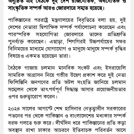
অনুষ্ঠিত এই বৈঠকে দুই দেশ রাজনৈতিক, অর্থনৈতিক ও
সাংস্কৃতিক সম্পর্ক আরও জোরদারে সম্মত হয়েছে।
পাকিস্তানের পররাষ্ট্র মন্ত্রণালয়ের বিবৃতিতে বলা হয়, দুই
দেশের নেতারা দ্বিপাক্ষিক সম্পর্ক পর্যালোচনা করেছেন এবং
পারস্পরিক সহযোগিতা জোরদারে তাদের প্রতিশ্রুতি
পুনর্ব্যক্ত করেছেন। এছাড়া, শিগগিরই উচ্চপর্যায়ের সফর
বিনিময়ের মাধ্যমে যোগাযোগ ও মানুষে-মানুষে সম্পর্ক বৃদ্ধির
বিষয়েও একমত হয়েছেন তারা।
বৈঠকে গাজায় চলমান মানবিক সংকট এবং ইসরায়েলি
সামরিক আগ্রাসন নিয়ে গভীর উদ্বেগ প্রকাশ করে দুই নেতা
ফিলিস্তিনি জনগণের প্রতি অটল সংহতি জানিয়ে চলমান
সম্মেলন থেকে তাৎপর্যপূর্ণ সিদ্ধান্ত আসার প্রয়োজনীয়তার
ওপর গুরুত্বারোপ করেন।
২০২৪ সালের আগস্টে শেখ হাসিনার নেতৃত্বাধীন সরকারের
পতনের পর থেকে পাকিস্তান ও বাংলাদেশের মধ্যকার সম্পর্ক
বরফ গলতে শুরু করে। দীর্ঘদিন ধরে পাকিস্তানের প্রতি কড়া
অবস্থান রাখা ঢাকার আচরণে ইতিবাচক পরিবর্তন আসে