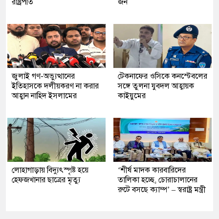
রাষ্ট্রপতি
জন
জুলাই গণ-অভ্যুত্থানের
টেকনাফের ওসিকে কনস্টেবলের
ইতিহাসকে দলীয়করণ না করার
সঙ্গে তুলনা যুবদল আহ্বায়ক
আহ্বান নাহিদ ইসলামের
কাইয়ুমের
লোহাগাড়ায় বিদ্যুৎস্পৃষ্ট হয়ে
‘শীর্ষ মাদক কারবারিদের
হেফজখানার ছাত্রের মৃত্যু
তালিকা হচ্ছে, চোরাচালানের
রুটে বসছে ক্যাম্প’ – স্বরাষ্ট্র মন্ত্রী