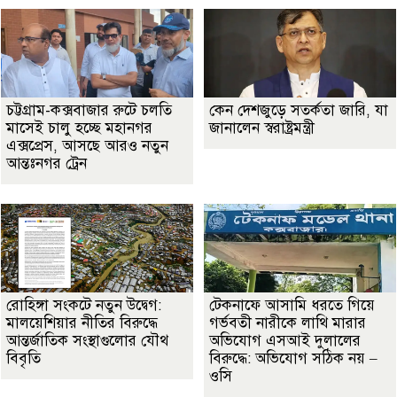
চট্টগ্রাম-কক্সবাজার রুটে চলতি
কেন দেশজুড়ে সতর্কতা জারি, যা
মাসেই চালু হচ্ছে মহানগর
জানালেন স্বরাষ্ট্রমন্ত্রী
এক্সপ্রেস, আসছে আরও নতুন
আন্তঃনগর ট্রেন
রোহিঙ্গা সংকটে নতুন উদ্বেগ:
টেকনাফে আসামি ধরতে গিয়ে
মালয়েশিয়ার নীতির বিরুদ্ধে
গর্ভবতী নারীকে লাথি মারার
আন্তর্জাতিক সংস্থাগুলোর যৌথ
অভিযোগ এসআই দুলালের
বিবৃতি
বিরুদ্ধে: অভিযোগ সঠিক নয় –
ওসি