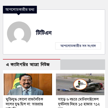
আপলোডকারীর তথ্য
টিটিএন
আপলোডকারীর সব সংবাদ
এ ক্যাটাগরির আরো নিউজ
মুক্তিযুদ্ধ কোনো রাজনৈতিক
সাড়ে ৬ বছরে মোটরসাইকেল
দলের যুদ্ধ ছিল না: ভারপ্রাপ্ত
দুর্ঘটনায় নিহত ১৫ হাজার ৭১২