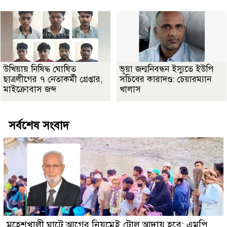
উখিয়ায় নিষিদ্ধ ঘোষিত
ভূয়া জন্মনিবন্ধন ইস্যুতে ইউপি
ছাত্রলীগের ৭ নেতাকর্মী গ্রেপ্তার,
সচিবের কারাদণ্ড: চেয়ারম্যান
মাইক্রোবাস জব্দ
খালাস
সর্বশেষ সংবাদ
মহেশখালী ঘাটে আগের নিয়মেই টোল আদায় হবে: এমপি