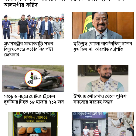
আলমগীর ফরিদ
প্রধানমন্ত্রীর মাতারবাড়ি সফর:
মুক্তিযুদ্ধ কোনো রাজনৈতিক দলের
বিদ্যুৎকেন্দ্রে কঠোর নিরাপত্তা
যুদ্ধ ছিল না: ভারপ্রাপ্ত রাষ্ট্রপতি
জোরদার
সাড়ে ৬ বছরে মোটরসাইকেল
উখিয়ায় শৌচাগার থেকে পুলিশ
দুর্ঘটনায় নিহত ১৫ হাজার ৭১২ জন
সদস্যের মরদেহ উদ্ধার