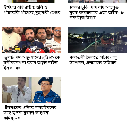
উখিয়ায় আট রাউন্ড গুলি ও
ঢাকার চুরির মামলায় অভিযুক্ত
পাঁচকেজি গাঁজাসহ দুই নারী গ্রেপ্তার
যুবক কক্সবাজারে এসে আটক- ৮
লক্ষ টাকা উদ্ধার
জুলাই গণ-অভ্যুত্থানের ইতিহাসকে
কলাতলী সৈকতে অবৈধ বালু
দলীয়করণ না করার আহ্বান নাহিদ
উত্তোলন, প্রশাসনের অভিযান
ইসলামের
টেকনাফের ওসিকে কনস্টেবলের
সঙ্গে তুলনা যুবদল আহ্বায়ক
কাইয়ুমের