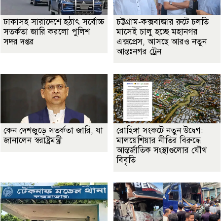
ঢাকাসহ সারাদেশে হঠাৎ সর্বোচ্চ
চট্টগ্রাম-কক্সবাজার রুটে চলতি
সতর্কতা জা‌রি করলো পুলিশ
মাসেই চালু হচ্ছে মহানগর
সদর দপ্তর
এক্সপ্রেস, আসছে আরও নতুন
আন্তঃনগর ট্রেন
কেন দেশজুড়ে সতর্কতা জারি, যা
রোহিঙ্গা সংকটে নতুন উদ্বেগ:
জানালেন স্বরাষ্ট্রমন্ত্রী
মালয়েশিয়ার নীতির বিরুদ্ধে
আন্তর্জাতিক সংস্থাগুলোর যৌথ
বিবৃতি