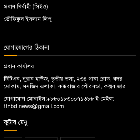
প্রধান নির্বাহী (সিইও)
তৌফিকুল ইসলাম লিপু
যোগাযোগের ঠিকানা
প্রধান কার্যালয়
টিটিএন, নু্রান হাউজ, তৃতীয় তলা, ২৩৪ থানা রোড, বদর
মোকাম, মসজিদ এলাকা, কক্সবাজার পৌরসভা, কক্সবাজার
যোগাযোগ মোবাইল:
+৮৮০১৮৩০০৭১৩৮৮
ই-মেইল:
ttnbd.news@gmail.com
ফুটার মেনু