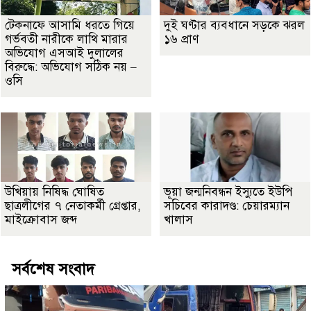
টেকনাফে আসামি ধরতে গিয়ে
দুই ঘণ্টার ব্যবধানে সড়কে ঝরল
গর্ভবতী নারীকে লাথি মারার
১৬ প্রাণ
অভিযোগ এসআই দুলালের
বিরুদ্ধে: অভিযোগ সঠিক নয় –
ওসি
উখিয়ায় নিষিদ্ধ ঘোষিত
ভূয়া জন্মনিবন্ধন ইস্যুতে ইউপি
ছাত্রলীগের ৭ নেতাকর্মী গ্রেপ্তার,
সচিবের কারাদণ্ড: চেয়ারম্যান
মাইক্রোবাস জব্দ
খালাস
সর্বশেষ সংবাদ