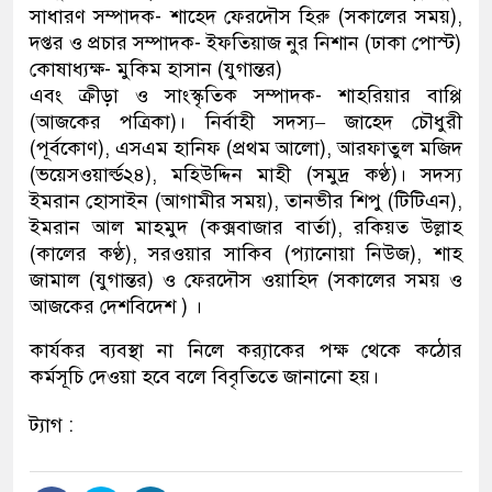
সাধারণ সম্পাদক- শাহেদ ফেরদৌস হিরু (সকালের সময়),
দপ্তর ও প্রচার সম্পাদক- ইফতিয়াজ নুর নিশান (ঢাকা পোস্ট)
কোষাধ্যক্ষ- মুকিম হাসান (যুগান্তর)
এবং ক্রীড়া ও সাংস্কৃতিক সম্পাদক- শাহরিয়ার বাপ্পি
(আজকের পত্রিকা)। নির্বাহী সদস্য– জাহেদ চৌধুরী
(পূর্বকোণ), এসএম হানিফ (প্রথম আলো), আরফাতুল মজিদ
(ভয়েসওয়ার্ল্ড২৪), মহিউদ্দিন মাহী (সমুদ্র কণ্ঠ)। সদস্য
ইমরান হোসাইন (আগামীর সময়), তানভীর শিপু (টিটিএন),
ইমরান আল মাহমুদ (কক্সবাজার বার্তা), রকিয়ত উল্লাহ
(কালের কণ্ঠ), সরওয়ার সাকিব (প্যানোয়া নিউজ), শাহ
জামাল (যুগান্তর) ও ফেরদৌস ওয়াহিদ (সকালের সময় ও
আজকের দেশবিদেশ ) ।
কার্যকর ব্যবস্থা না নিলে ক্র‍্যাকের পক্ষ থেকে কঠোর
কর্মসূচি দেওয়া হবে বলে বিবৃতিতে জানানো হয়।
ট্যাগ :