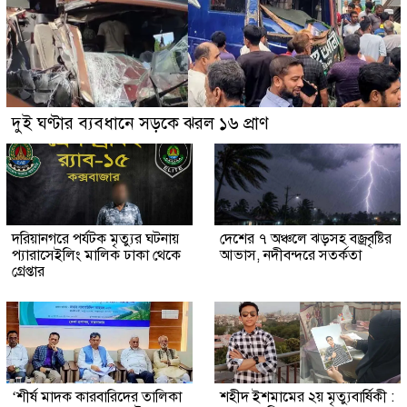
দুই ঘণ্টার ব্যবধানে সড়কে ঝরল ১৬ প্রাণ
দরিয়ানগরে পর্যটক মৃত্যুর ঘটনায়
দেশের ৭ অঞ্চলে ঝড়সহ বজ্রবৃষ্টির
প্যারাসেইলিং মালিক ঢাকা থেকে
আভাস, নদীবন্দরে সতর্কতা
গ্রেপ্তার
‘শীর্ষ মাদক কারবারিদের তালিকা
শহীদ ইশমামের ২য় মৃত্যুবার্ষিকী :