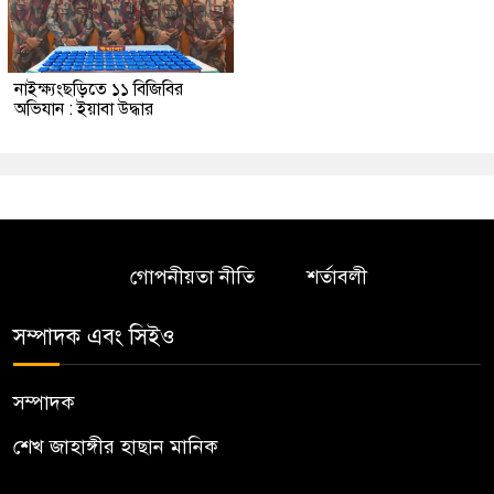
নাইক্ষ্যংছড়িতে ১১ বিজিবির
অভিযান : ইয়াবা উদ্ধার
গোপনীয়তা নীতি
শর্তাবলী
সম্পাদক এবং সিইও
সম্পাদক
শেখ জাহাঙ্গীর হাছান মানিক