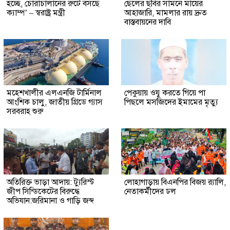
হচ্ছে, চোরাচালানের রুটে বসছে
ছেলের ছবির সামনে মায়ের
ক্যাম্প’ – স্বরাষ্ট্র মন্ত্রী
আহাজারি, মামলার রায় দ্রুত
বাস্তবায়নের দাবি
মহেশখালীর এলএনজি টার্মিনাল
পেকুয়ায় ওযু করতে গিয়ে পা
আংশিক চালু, জাতীয় গ্রিডে গ্যাস
পিছলে মসজিদের ইমামের মৃত্যু
সরবরাহ শুরু
অতিরিক্ত ভাড়া আদায়: ট্যুরিস্ট
লোহাগাড়ায় বিএনপির বিজয় র‍্যালি,
জীপ সিন্ডিকেটের বিরুদ্ধে
নেতাকর্মীদের ঢল
অভিযান:জরিমানা ও গাড়ি জব্দ