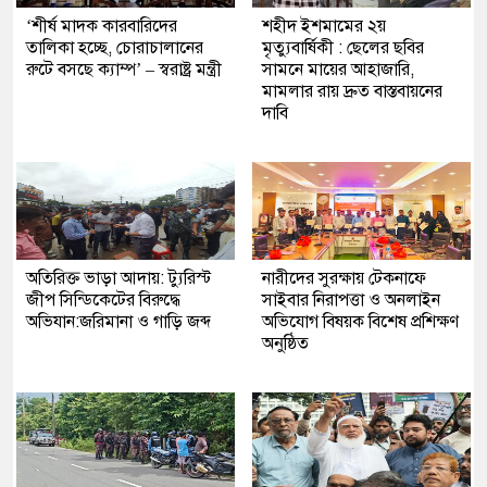
‘শীর্ষ মাদক কারবারিদের
শহীদ ইশমামের ২য়
তালিকা হচ্ছে, চোরাচালানের
মৃত্যুবার্ষিকী : ছেলের ছবির
রুটে বসছে ক্যাম্প’ – স্বরাষ্ট্র মন্ত্রী
সামনে মায়ের আহাজারি,
মামলার রায় দ্রুত বাস্তবায়নের
দাবি
অতিরিক্ত ভাড়া আদায়: ট্যুরিস্ট
নারীদের সুরক্ষায় টেকনাফে
জীপ সিন্ডিকেটের বিরুদ্ধে
সাইবার নিরাপত্তা ও অনলাইন
অভিযান:জরিমানা ও গাড়ি জব্দ
অভিযোগ বিষয়ক বিশেষ প্রশিক্ষণ
অনুষ্ঠিত