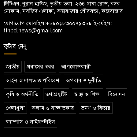
টিটিএন, নু্রান হাউজ, তৃতীয় তলা, ২৩৪ থানা রোড, বদর
মোকাম, মসজিদ এলাকা, কক্সবাজার পৌরসভা, কক্সবাজার
যোগাযোগ মোবাইল:
+৮৮০১৮৩০০৭১৩৮৮
ই-মেইল:
ttnbd.news@gmail.com
ফুটার মেনু
জাতীয়
প্রবাসের খবর
আপলোডকারী
আইন আদালত ও পরিবেশ
অপরাধ ও দুর্নীতি
কৃষি ও অর্থনীতি
তথ্যপ্রযুক্তি
স্বাস্থ্য ও শিক্ষা
বিনোদন
খেলাধুলা
কলাম ও সাক্ষাতকার
ভ্রমণ ও ফিচার
ক্যাম্পাস ও লাইফস্টাইল