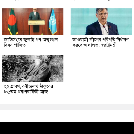
জাতিসংঘে জুলাই গণ-অভ্যুত্থান
আওয়ামী লীগের পরিণতি নির্ধারণ
দিবস পালিত
করবে আদালত: স্বরাষ্ট্রমন্ত্রী
২২ শ্রাবণ, রবীন্দ্রনাথ ঠাকুরের
৮৫তম প্রয়াণবার্ষিকী আজ