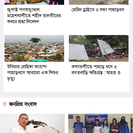
জুলাই গণঅভ্যুত্থান:
মেরিন ড্রাইভে ২ দফা পাহাড়ধস
মহেশখালীতে শহীদ তানভীরের
কবরে শ্রদ্ধা নিবেদন
উখিয়ার রোহিঙ্গা ক্যাম্পে
কলাতলীতে পাহাড় ধসে ৫
পাহাড়ধসে আবারো এক শিশুর
বসতবাড়ি ক্ষতিগ্রস্ত : আহত ৩
মৃত্যু
জনপ্রিয় সংবাদ