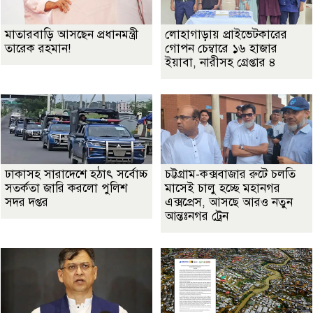
মাতারবাড়ি আসছেন প্রধানমন্ত্রী
লোহাগাড়ায় প্রাইভেটকারের
তারেক রহমান!
গোপন চেম্বারে ১৬ হাজার
ইয়াবা, নারীসহ গ্রেপ্তার ৪
ঢাকাসহ সারাদেশে হঠাৎ সর্বোচ্চ
চট্টগ্রাম-কক্সবাজার রুটে চলতি
সতর্কতা জা‌রি করলো পুলিশ
মাসেই চালু হচ্ছে মহানগর
সদর দপ্তর
এক্সপ্রেস, আসছে আরও নতুন
আন্তঃনগর ট্রেন