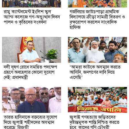
রামু ক্যান্টনমেন্ট ইংলিশ স্কুল
গর্জনিয়ার জাউচপাড়া প্রাথমিক
অ্যান্ড কলেজে গণ-অভ্যুত্থান দিবস
বিদ্যালয়ে ক্রীড়া সামগ্রী বিতরণ ও
পালন ও কৃতিদের সংবর্ধনা
বৃক্ষরোপণ করলেন সাংবাদিক
হাফিজ
নদী দূষণ রোধে সমন্বিত পদক্ষেপ
‘আমরা কাউকে অসম্মান করতে
গ্রহণে অবহেলার কোনো সুযোগ
আসিনি, জনগণের দাবি নিয়ে
নেই: প্রধানমন্ত্রী
এসেছি’
ভারত হাসিনাকে বক্তব্যের সুযোগ
জুলাই গণহত্যায় জড়িতদের
দিয়ে জুলাই শহীদদের অসম্মান
দৃষ্টান্তমূলক শাস্তি নিশ্চিত করতে
করেছে: রিজভী
হবে: কাদের গণি চৌধুরী