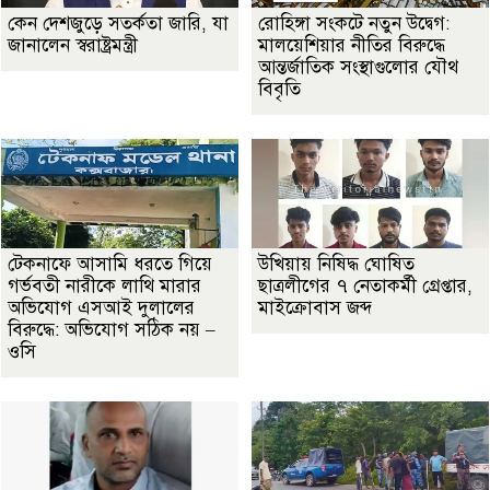
কেন দেশজুড়ে সতর্কতা জারি, যা
রোহিঙ্গা সংকটে নতুন উদ্বেগ:
জানালেন স্বরাষ্ট্রমন্ত্রী
মালয়েশিয়ার নীতির বিরুদ্ধে
আন্তর্জাতিক সংস্থাগুলোর যৌথ
বিবৃতি
টেকনাফে আসামি ধরতে গিয়ে
উখিয়ায় নিষিদ্ধ ঘোষিত
গর্ভবতী নারীকে লাথি মারার
ছাত্রলীগের ৭ নেতাকর্মী গ্রেপ্তার,
অভিযোগ এসআই দুলালের
মাইক্রোবাস জব্দ
বিরুদ্ধে: অভিযোগ সঠিক নয় –
ওসি