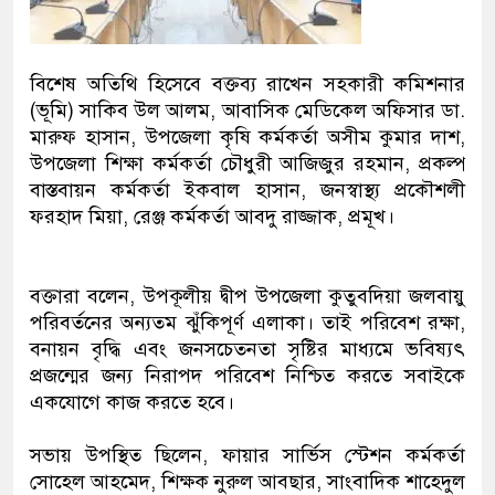
‎বিশেষ অতিথি হিসেবে বক্তব্য রাখেন সহকারী কমিশনার
(ভূমি) সাকিব উল আলম, আবাসিক মেডিকেল অফিসার ডা.
মারুফ হাসান, উপজেলা কৃষি কর্মকর্তা অসীম কুমার দাশ,
উপজেলা শিক্ষা কর্মকর্তা চৌধুরী আজিজুর রহমান, প্রকল্প
বাস্তবায়ন কর্মকর্তা ইকবাল হাসান, জনস্বাস্থ্য প্রকৌশলী
ফরহাদ মিয়া, রেঞ্জ কর্মকর্তা আবদু রাজ্জাক, প্রমূখ।
‎বক্তারা বলেন, উপকূলীয় দ্বীপ উপজেলা কুতুবদিয়া জলবায়ু
পরিবর্তনের অন্যতম ঝুঁকিপূর্ণ এলাকা। তাই পরিবেশ রক্ষা,
বনায়ন বৃদ্ধি এবং জনসচেতনতা সৃষ্টির মাধ্যমে ভবিষ্যৎ
প্রজন্মের জন্য নিরাপদ পরিবেশ নিশ্চিত করতে সবাইকে
একযোগে কাজ করতে হবে।
‎সভায় উপস্থিত ছিলেন, ফায়ার সার্ভিস স্টেশন কর্মকর্তা
সোহেল আহমেদ, শিক্ষক নুরুল আবছার, সাংবাদিক শাহেদুল