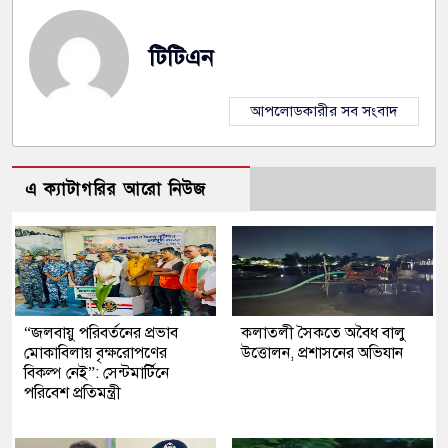
টিটিএন
আপলোডকারীর সব সংবাদ
এ ক্যাটাগরির আরো নিউজ
“জলবায়ু পরিবর্তনের প্রভাব
কলাতলী সৈকতে অবৈধ বালু
মোকাবিলায় বৃক্ষরোপণের
উত্তোলন, প্রশাসনের অভিযান
বিকল্প নেই”: সেন্টমার্টিনে
পরিবেশ প্রতিমন্ত্রী