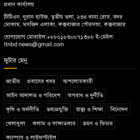
প্রধান কার্যালয়
টিটিএন, নু্রান হাউজ, তৃতীয় তলা, ২৩৪ থানা রোড, বদর
মোকাম, মসজিদ এলাকা, কক্সবাজার পৌরসভা, কক্সবাজার
যোগাযোগ মোবাইল:
+৮৮০১৮৩০০৭১৩৮৮
ই-মেইল:
ttnbd.news@gmail.com
ফুটার মেনু
জাতীয়
প্রবাসের খবর
আপলোডকারী
আইন আদালত ও পরিবেশ
অপরাধ ও দুর্নীতি
কৃষি ও অর্থনীতি
তথ্যপ্রযুক্তি
স্বাস্থ্য ও শিক্ষা
বিনোদন
খেলাধুলা
কলাম ও সাক্ষাতকার
ভ্রমণ ও ফিচার
ক্যাম্পাস ও লাইফস্টাইল