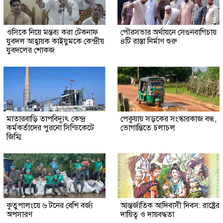
ওসিকে নিয়ে মন্তব্য করা টেকনাফ
পৌরসভার অর্থায়নে সেগুনবাগিচায়
যুবদল আহ্বায়ক কাইয়ুমকে কেন্দ্রীয়
৪টি রাস্তা নির্মাণ শুরু
যুবদলের শোকজ
মাতারবাড়ি তাপবিদ্যুৎ কেন্দ্র
পেকুয়ায় সড়কের সংস্কারকাজ বন্ধ,
কর্মকর্তাদের পুরনো সিন্ডিকেটে
ভোগান্তিতে চলাচল
জিম্মি
কুতুপালংয়ে ৬ টনের বেশি বর্জ্য
আন্তর্জাতিক আদিবাসী দিবস: রাষ্ট্রের
অপসারণ
দায়িত্ব ও দায়বদ্ধতা