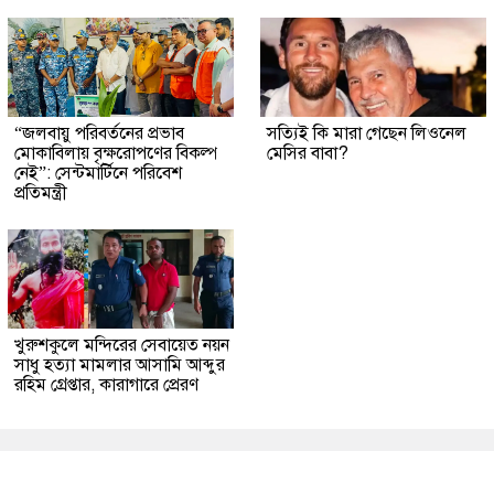
“জলবায়ু পরিবর্তনের প্রভাব
সত্যিই কি মারা গেছেন লিওনেল
মোকাবিলায় বৃক্ষরোপণের বিকল্প
মেসির বাবা?
নেই”: সেন্টমার্টিনে পরিবেশ
প্রতিমন্ত্রী
খুরুশকুলে মন্দিরের সেবায়েত নয়ন
সাধু হত্যা মামলার আসামি আব্দুর
রহিম গ্রেপ্তার, কারাগারে প্রেরণ