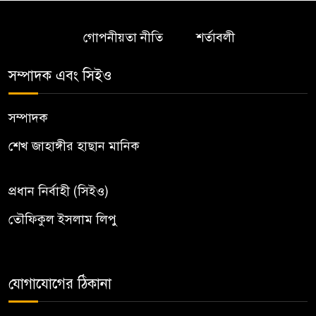
গোপনীয়তা নীতি
শর্তাবলী
সম্পাদক এবং সিইও
সম্পাদক
শেখ জাহাঙ্গীর হাছান মানিক
প্রধান নির্বাহী (সিইও)
তৌফিকুল ইসলাম লিপু
যোগাযোগের ঠিকানা