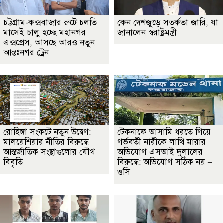
চট্টগ্রাম-কক্সবাজার রুটে চলতি
কেন দেশজুড়ে সতর্কতা জারি, যা
মাসেই চালু হচ্ছে মহানগর
জানালেন স্বরাষ্ট্রমন্ত্রী
এক্সপ্রেস, আসছে আরও নতুন
আন্তঃনগর ট্রেন
রোহিঙ্গা সংকটে নতুন উদ্বেগ:
টেকনাফে আসামি ধরতে গিয়ে
মালয়েশিয়ার নীতির বিরুদ্ধে
গর্ভবতী নারীকে লাথি মারার
আন্তর্জাতিক সংস্থাগুলোর যৌথ
অভিযোগ এসআই দুলালের
বিবৃতি
বিরুদ্ধে: অভিযোগ সঠিক নয় –
ওসি