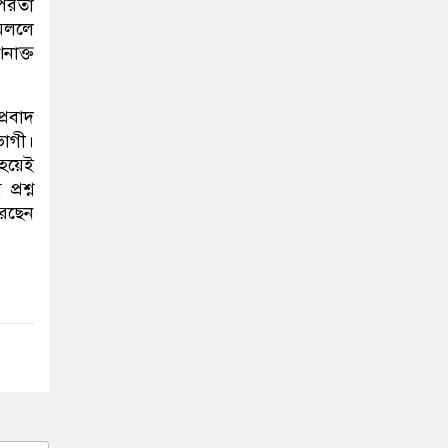
ৎপরতা
মিললে
নাক্ত
্রবাদ
ভোগী।
 হয়েই
্রশ্ন
রেছেন