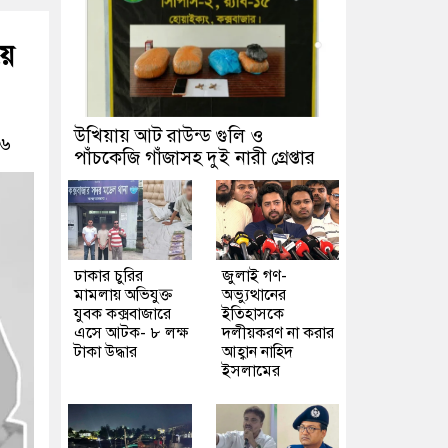
য়ে
উখিয়ায় আট রাউন্ড গুলি ও
২৬
পাঁচকেজি গাঁজাসহ দুই নারী গ্রেপ্তার
ঢাকার চুরির
জুলাই গণ-
মামলায় অভিযুক্ত
অভ্যুত্থানের
যুবক কক্সবাজারে
ইতিহাসকে
এসে আটক- ৮ লক্ষ
দলীয়করণ না করার
টাকা উদ্ধার
আহ্বান নাহিদ
ইসলামের