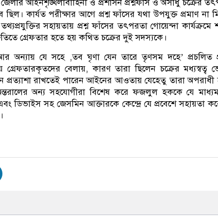
য়ে জেলার আইনশৃঙ্খলাবাহিনী ও প্রশাসন প্রশ্নফাঁস ও অসাধু চক্রের ত
 ছিল। কার্যত পরীক্ষার আগে প্রশ্ন ফাঁসের যথা উপযুক্ত প্রমাণ না 
থ্যপ্রযুক্তির সহায়তায় প্রশ্ন ফাঁসের তৎপরতা গোয়েন্দা কার্যক্রমে শ
ুতিতে গ্রেফতার হতে হয় কথিত চক্রের দুই সদস্যকে।
আর অন্যায় যে সহে ,তব ঘৃণা যেন তারে তৃণসম দহে’ প্রচলিত প
য় গ্রেফতারকৃতদের বেলায়, কারণ তারা ছিলেন চক্রের মধ্যস্বত্ব 
 প্রত্যাশা রাখতেই পারেন আইনের আওতায় যেহেতু তারা অপরাধী
ন্তরালের অন্য সহযোগীরা বিশেষ করে ফজলুল হককে যে মাধ্যম প
ং ডিভাইস সহ জেসমিন আক্তারকে কেন্দ্রে যে প্রবেশে সহায়তা ক
।