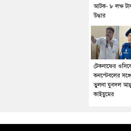
আটক- ৮ লক্ষ টা
উদ্ধার
টেকনাফের ওসিক
কনস্টেবলের সঙ্গে
তুলনা যুবদল আহ্
কাইয়ুমের