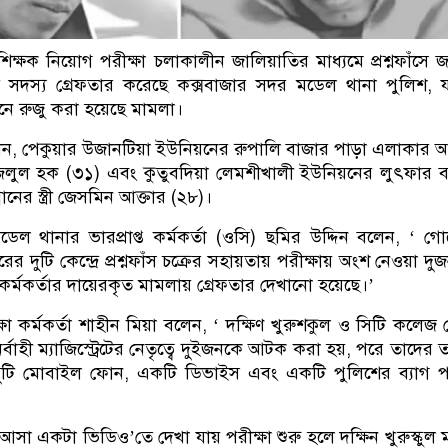
শিক্ষক নিয়োগ পরীক্ষা চলাকালীন জালিয়াতির মাধ্যমে প্রশ্নফাঁসে
ুই সদস্য গ্রেফতার করেছে কক্সবাজার সদর মডেল থানা পুলিশ, 
 আইনে রুজু করা হয়েছে মামলা।
েন, পেকুয়ার উজানটিয়া ইউনিয়নের রুপালি বাজার পাড়া এলাকার আ
জলুল হক (৩১) এবং কুতুবদিয়া লেমশীখালী ইউনিয়নের লুৎফার 
নানের স্ত্রী জেসমিন আক্তার (২৮)।
েল থানার ভারপ্রাপ্ত কর্মকর্তা (ওসি) ছমির উদ্দিন বলেন, ‘ গোয়
রের দুটি কেন্দ্রে প্রশ্নফাঁস চক্রের সহায়তায় পরীক্ষায় অংশ নেওয়া দু
কর্মকর্তার দায়েরকৃত মামলায় গ্রেফতার দেখানো হয়েছে।’
ষা কর্মকর্তা শাহীন মিয়া বলেন, ‘ দক্ষিণ খুরুশকুল ও সিটি কলেজ কেন
 নির্বাহী ম্যাজিস্ট্রেটের নেতৃত্বে দুইজনকে আটক করা হয়, পরে তাদের ত
দুটি মোবাইল ফোন, একটি ডিভাইস এবং একটি পুলিশের ব্যাগ প
আসা একটা ভিডিও’তে দেখা যায় পরীক্ষা শুরু হলে দক্ষিন খুরুস্কুল