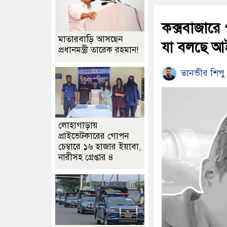
কক্সবাজারে ‘
মাতারবাড়ি আসছেন
যা বলছে আ
প্রধানমন্ত্রী তারেক রহমান!
তানভীর শিপু
লোহাগাড়ায়
প্রাইভেটকারের গোপন
চেম্বারে ১৬ হাজার ইয়াবা,
নারীসহ গ্রেপ্তার ৪