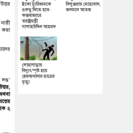
উত্তর
ইকো ট্যুরিজমকে
বিলুপ্তপ্রায় মেছোবাঘ,
গুরুত্ব দিতে হবে-
জনমনে আতঙ্ক
কক্সবাজারে
স্বরাষ্ট্রমন্ত্রী
 নারী
সালাহউদ্দিন আহমদ
র করা
তাদের
লোহাগাড়ায়
বিদ্যুৎস্পৃষ্ট হয়ে
হেফজখানার ছাত্রের
দণ্ড’
মৃত্যু
ত্তর,
 অথবা
শ্নের
ধিক ২