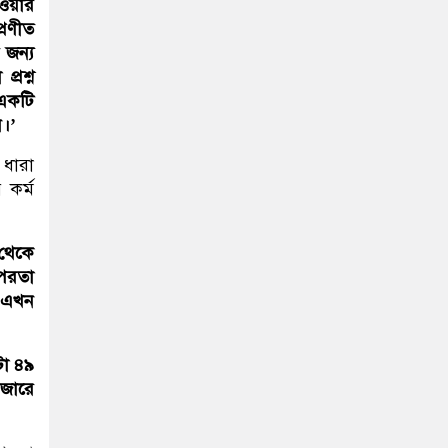
হওয়ার
্রণীত
 জন্য
্রশ্ন
 একটি
ন।’
 ধারা
 কর্ম
 থেকে
ৎপরতা
ং এখন
টা ৪৯
াজারে