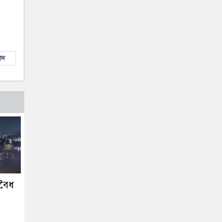
াদ
বৈধ