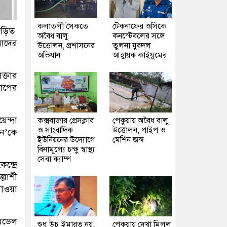
কলাতলী সৈকতে
টেকনাফের ওসিকে
 জড়িত
অবৈধ বালু
কনস্টেবলের সঙ্গে
যাদের
উত্তোলন, প্রশাসনের
তুলনা যুবদল
অভিযান
আহ্বায়ক কাইয়ুমের
ক্তার
বাপের
েন্দা
কক্সবাজার প্রেসক্লাব
পেকুয়ায় অবৈধ বালু
ও সাংবাদিক
উত্তোলন, পাইপ ও
জন’কে
ইউনিয়নের উদ্যোগে
মেশিন জব্দ
বিনামূল্যে চক্ষু স্বাস্থ্য
সেবা ক্যাম্প
্দ্রে
ল্লাশী
াওয়া
 মডেল
শুধু উচু ইমারত নয়,
পেকুয়ায় দেখা মিলল