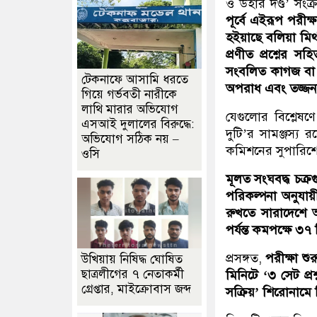
ও উহার দণ্ড’ সংক
পূর্বে এইরূপ পরীক্
হইয়াছে বলিয়া মিথ
প্রণীত প্রশ্নের 
সংবলিত কাগজ বা 
টেকনাফে আসামি ধরতে
অপরাধ এবং তজ্জন্য
গিয়ে গর্ভবতী নারীকে
লাথি মারার অভিযোগ
যেগুলোর বিশ্লেষণ
এসআই দুলালের বিরুদ্ধে:
দুটি’র সামঞ্জস্য
অভিযোগ সঠিক নয় –
কমিশনের সুপারিশে য
ওসি
মূলত সংঘবদ্ধ চক্রগ
পরিকল্পনা অনুযায়
রুখতে সারাদেশে 
পর্যন্ত কমপক্ষে ৩
প্রসঙ্গত,
পরীক্ষা শু
উখিয়ায় নিষিদ্ধ ঘোষিত
ছাত্রলীগের ৭ নেতাকর্মী
মিনিটে ‘৩ সেট প্র
গ্রেপ্তার, মাইক্রোবাস জব্দ
সক্রিয়’ শিরোনামে