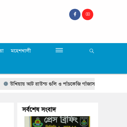
়া
মহেশখালী
ায় আট রাউন্ড গুলি ও পাঁচকেজি গাঁজাসহ দুই নারী গ্রেপ্তার
ঢা
সর্বশেষ সংবাদ