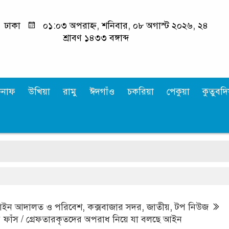
ঢাকা
০১:০৩ অপরাহ্ন, শনিবার, ০৮ অগাস্ট ২০২৬, ২৪
শ্রাবণ ১৪৩৩ বঙ্গাব্দ
কনাফ
উখিয়া
রামু
ঈদগাঁও
চকরিয়া
পেকুয়া
কুতুবদিয
উখিয়
ইন আদালত ও পরিবেশ
,
কক্সবাজার সদর
,
জাতীয়
,
টপ নিউজ
পত্র’ ফাঁস / গ্রেফতারকৃতদের অপরাধ নিয়ে যা বলছে আইন