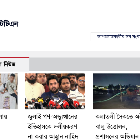
টিটিএন
আপলোডকারীর সব সংব
ো নিউজ
লায়
জুলাই গণ-অভ্যুত্থানের
কলাতলী সৈকতে অ
ইতিহাসকে দলীয়করণ
বালু উত্তোলন,
না করার আহ্বান নাহিদ
প্রশাসনের অভিযান