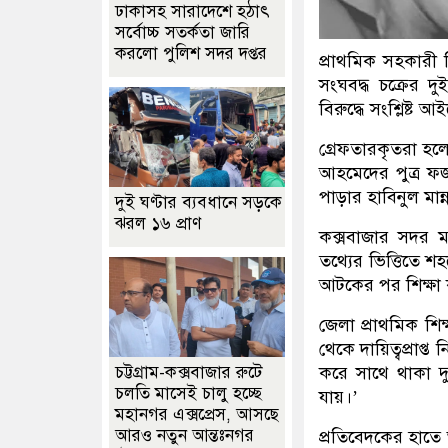
ঢাকাসহ সারাদেশে হঠাৎ
সর্বোচ্চ সতর্কতা জা‌রি
করলো পুলিশ সদর দপ্তর
প্রাথমিক সহকারী 
সংঘবদ্ধ চক্রের দ
বিরুদ্ধে সংশ্লিষ্ট
গ্রেফতারকৃতরা হল
আহমেদের পুত্র ফ
পাড়ার হাবিনুল মান্
দুই ঘণ্টার ব্যবধানে সড়কে
ঝরল ১৬ প্রাণ
কক্সবাজার সদর মড
তথ্যের ভিত্তিতে শহ
আটকের পর শিক্ষা 
জেলা প্রাথমিক শিক্
থেকে দায়িত্বপ্রাপ্ত
চট্টগ্রাম-কক্সবাজার রুটে
করে সাথে থাকা 
চলতি মাসেই চালু হচ্ছে
যায়।’
মহানগর এক্সপ্রেস, আসছে
আরও নতুন আন্তঃনগর
প্রতিবেদকের হাতে 