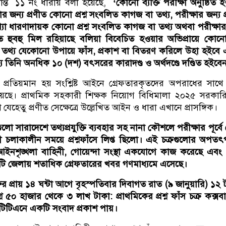
্রান্ত ১১ নং ধারায় বলা হয়েছে,
‘কোনো ব্যক্তি পরীক্ষা অনুষ্ঠিত 
ষার জন্য প্রণীত কোনো প্রশ্ন সংবলিত কাগজ বা তথ্য, পরীক্ষার জন্য প
্যা ধারণাদায়ক কোনো প্রশ্ন সংবলিত কাগজ বা তথ্য অথবা পরীক্ষার
সহিত হুবহু মিল রহিয়াছে বলিয়া বিবেচিত হওয়ার অভিপ্রায়ে কোনো প
তথ্য যেকোনো উপায়ে ফাঁস, প্রকাশ বা বিতরণ করিলে উহা হইবে
 তিনি অনধিক ১০ (দশ) বৎসরের কারাদণ্ড ও অর্থদণ্ডে দণ্ডিত হইবে
ে প্রতিয়মান হয় সংশ্লিষ্ট আইনে গ্রেফতারকৃতদের অপরাধের সাথে
 রয়েছে। প্রাথমিক সহকারী শিক্ষক নিয়োগ বিধিমালা ২০২৫ সরকারি
েহেতু প্রণীত সেক্ষেত্রে উল্লেখিত আইন ও ধারা এখানে প্রাসঙ্গিক।
ুলো সারাদেশে তথ্যপ্রযুক্তি ব্যবহার সহ নানা কৌশলে পরীক্ষার পূর্বে
ী চলাকালীন সময়ে প্রশ্নফাঁসে লিপ্ত ছিলো। এই চক্রগুলোর অপত
আইনশৃঙ্খলা বাহিনী, গোয়েন্দা সংস্থা একযোগে কাজ করেছে এব
৭ টি জেলায় শতাধিক গ্রেফতারের খবর গণমাধ্যমে এসেছে।
রুর প্রায় ১৪ ঘন্টা আগে বৃহস্পতিবার দিবাগত রাত (৯ জানুয়ারি) ১২ 
শ্ন ৫০ হাজার থেকে ৩ লাখ টাকা: প্রাথমিকের প্রশ্ন ফাঁস চক্র কক্সব
 টিটিএনে একটি সংবাদ প্রকাশ পায়।