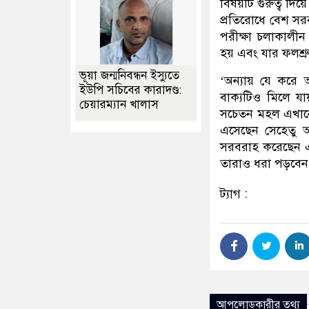
বিষয়টি গুরুত্ব দি
প্রতিরোধে বেশ সরব
পরীক্ষা চলাকালীন ত
হয় এবং যার ফলশ্র
ভূয়া জন্মনিবন্ধন ইস্যুতে
‘অন্যায় যে করে 
ইউপি সচিবের কারাদণ্ড:
বাক্যটিও মিলে যা
চেয়ারম্যান খালাস
সচেতন মহল এখানে
এসেছেন সেহেতু অ
সরবরাহ করেছেন এব
তারাও ধরা পড়বেন
ট্যাগ :
আপলোডকারীর তথ্য