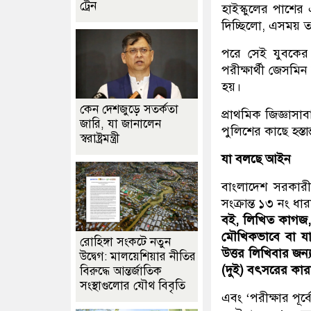
ট্রেন
হাইস্কুলের পাশের
দিচ্ছিলো, এসময় ত
পরে সেই যুবকের দে
পরীক্ষার্থী জেসম
হয়।
কেন দেশজুড়ে সতর্কতা
প্রাথমিক জিজ্ঞাসা
জারি, যা জানালেন
পুলিশের কাছে হস্তা
স্বরাষ্ট্রমন্ত্রী
যা বলছে আইন
বাংলাদেশ সরকারী
সংক্রান্ত ১৩ নং ধ
বই, লিখিত কাগজ, 
মৌখিকভাবে বা যান
রোহিঙ্গা সংকটে নতুন
উত্তর লিখিবার জন
উদ্বেগ: মালয়েশিয়ার নীতির
(দুই) বৎসরের কারাদ
বিরুদ্ধে আন্তর্জাতিক
সংস্থাগুলোর যৌথ বিবৃতি
এবং ‘পরীক্ষার পূর্বে