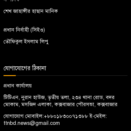
শেখ জাহাঙ্গীর হাছান মানিক
প্রধান নির্বাহী (সিইও)
তৌফিকুল ইসলাম লিপু
যোগাযোগের ঠিকানা
প্রধান কার্যালয়
টিটিএন, নু্রান হাউজ, তৃতীয় তলা, ২৩৪ থানা রোড, বদর
মোকাম, মসজিদ এলাকা, কক্সবাজার পৌরসভা, কক্সবাজার
যোগাযোগ মোবাইল:
+৮৮০১৮৩০০৭১৩৮৮
ই-মেইল:
ttnbd.news@gmail.com