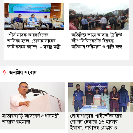
‘শীর্ষ মাদক কারবারিদের
অতিরিক্ত ভাড়া আদায়: ট্যুরিস্ট
তালিকা হচ্ছে, চোরাচালানের
জীপ সিন্ডিকেটের বিরুদ্ধে
রুটে বসছে ক্যাম্প’ – স্বরাষ্ট্র মন্ত্রী
অভিযান:জরিমানা ও গাড়ি জব্দ
জনপ্রিয় সংবাদ
মাতারবাড়ি আসছেন প্রধানমন্ত্রী
লোহাগাড়ায় প্রাইভেটকারের
তারেক রহমান!
গোপন চেম্বারে ১৬ হাজার
ইয়াবা, নারীসহ গ্রেপ্তার ৪