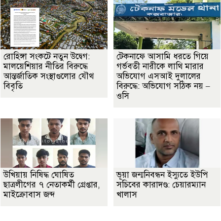
রোহিঙ্গা সংকটে নতুন উদ্বেগ:
টেকনাফে আসামি ধরতে গিয়ে
মালয়েশিয়ার নীতির বিরুদ্ধে
গর্ভবতী নারীকে লাথি মারার
আন্তর্জাতিক সংস্থাগুলোর যৌথ
অভিযোগ এসআই দুলালের
বিবৃতি
বিরুদ্ধে: অভিযোগ সঠিক নয় –
ওসি
উখিয়ায় নিষিদ্ধ ঘোষিত
ভূয়া জন্মনিবন্ধন ইস্যুতে ইউপি
ছাত্রলীগের ৭ নেতাকর্মী গ্রেপ্তার,
সচিবের কারাদণ্ড: চেয়ারম্যান
মাইক্রোবাস জব্দ
খালাস