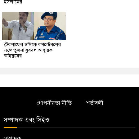
ইসলামের
টেকনাফের ওসিকে কনস্টেবলের
সঙ্গে তুলনা যুবদল আহ্বায়ক
কাইয়ুমের
গোপনীয়তা নীতি
শর্তাবলী
সম্পাদক এবং সিইও
সম্পাদক