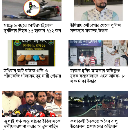
সাড়ে ৬ বছরে মোটরসাইকেল
উখিয়ায় শৌচাগার থেকে পুলিশ
দুর্ঘটনায় নিহত ১৫ হাজার ৭১২ জন
সদস্যের মরদেহ উদ্ধার
উখিয়ায় আট রাউন্ড গুলি ও
ঢাকার চুরির মামলায় অভিযুক্ত
পাঁচকেজি গাঁজাসহ দুই নারী গ্রেপ্তার
যুবক কক্সবাজারে এসে আটক- ৮
লক্ষ টাকা উদ্ধার
জুলাই গণ-অভ্যুত্থানের ইতিহাসকে
কলাতলী সৈকতে অবৈধ বালু
দলীয়করণ না করার আহ্বান নাহিদ
উত্তোলন, প্রশাসনের অভিযান