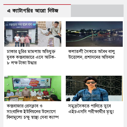
এ ক্যাটাগরির আরো নিউজ
ঢাকার চুরির মামলায় অভিযুক্ত
কলাতলী সৈকতে অবৈধ বালু
যুবক কক্সবাজারে এসে আটক-
উত্তোলন, প্রশাসনের অভিযান
৮ লক্ষ টাকা উদ্ধার
কক্সবাজার প্রেসক্লাব ও
সমুদ্রসৈকতে পানিতে ডুবে
সাংবাদিক ইউনিয়নের উদ্যোগে
এইচএসসি পরীক্ষার্থীর মৃত্যু
বিনামূল্যে চক্ষু স্বাস্থ্য সেবা ক্যাম্প