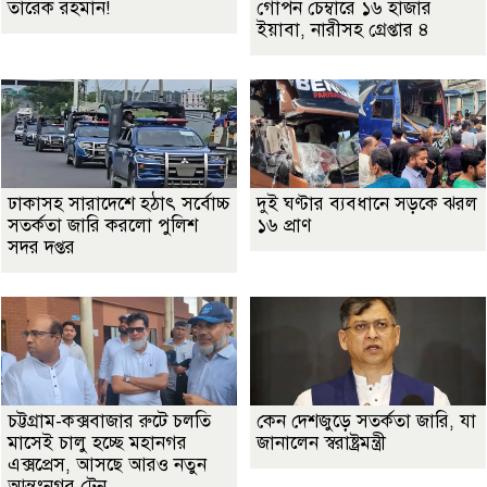
তারেক রহমান!
গোপন চেম্বারে ১৬ হাজার
ইয়াবা, নারীসহ গ্রেপ্তার ৪
ঢাকাসহ সারাদেশে হঠাৎ সর্বোচ্চ
দুই ঘণ্টার ব্যবধানে সড়কে ঝরল
সতর্কতা জা‌রি করলো পুলিশ
১৬ প্রাণ
সদর দপ্তর
চট্টগ্রাম-কক্সবাজার রুটে চলতি
কেন দেশজুড়ে সতর্কতা জারি, যা
মাসেই চালু হচ্ছে মহানগর
জানালেন স্বরাষ্ট্রমন্ত্রী
এক্সপ্রেস, আসছে আরও নতুন
আন্তঃনগর ট্রেন