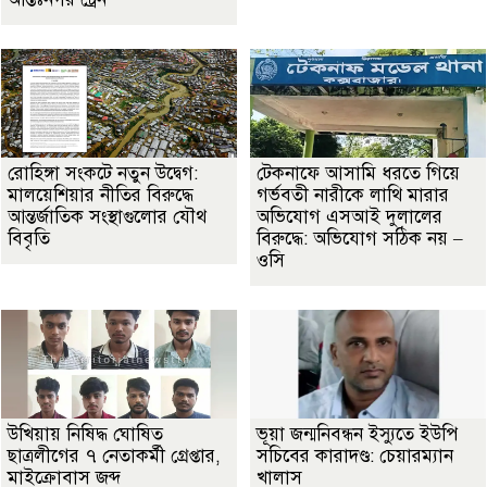
রোহিঙ্গা সংকটে নতুন উদ্বেগ:
টেকনাফে আসামি ধরতে গিয়ে
মালয়েশিয়ার নীতির বিরুদ্ধে
গর্ভবতী নারীকে লাথি মারার
আন্তর্জাতিক সংস্থাগুলোর যৌথ
অভিযোগ এসআই দুলালের
বিবৃতি
বিরুদ্ধে: অভিযোগ সঠিক নয় –
ওসি
উখিয়ায় নিষিদ্ধ ঘোষিত
ভূয়া জন্মনিবন্ধন ইস্যুতে ইউপি
ছাত্রলীগের ৭ নেতাকর্মী গ্রেপ্তার,
সচিবের কারাদণ্ড: চেয়ারম্যান
মাইক্রোবাস জব্দ
খালাস