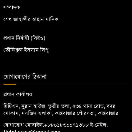
সম্পাদক
শেখ জাহাঙ্গীর হাছান মানিক
প্রধান নির্বাহী (সিইও)
তৌফিকুল ইসলাম লিপু
যোগাযোগের ঠিকানা
প্রধান কার্যালয়
টিটিএন, নু্রান হাউজ, তৃতীয় তলা, ২৩৪ থানা রোড, বদর
মোকাম, মসজিদ এলাকা, কক্সবাজার পৌরসভা, কক্সবাজার
যোগাযোগ মোবাইল:
+৮৮০১৮৩০০৭১৩৮৮
ই-মেইল: