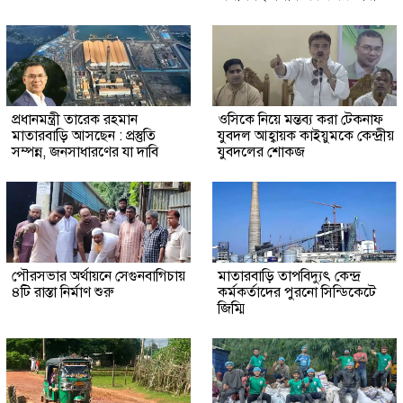
প্রধানমন্ত্রী তারেক রহমান
ওসিকে নিয়ে মন্তব্য করা টেকনাফ
মাতারবাড়ি আসছেন : প্রস্তুতি
যুবদল আহ্বায়ক কাইয়ুমকে কেন্দ্রীয়
সম্পন্ন, জনসাধারণের যা দাবি
যুবদলের শোকজ
পৌরসভার অর্থায়নে সেগুনবাগিচায়
মাতারবাড়ি তাপবিদ্যুৎ কেন্দ্র
৪টি রাস্তা নির্মাণ শুরু
কর্মকর্তাদের পুরনো সিন্ডিকেটে
জিম্মি