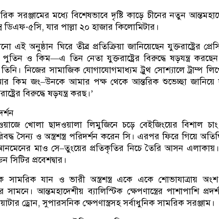
ামরিক সরঞ্জামের মধ্যে বিশেষভাবে দৃষ্টি কাড়ে চীনের নতুন আন্তমহাদ
াস্ত্র ডিএফ-৫সি, যার পাল্লা ২০ হাজার কিলোমিটার।
ো এই অনুষ্ঠান ঘিরে তীব্র প্রতিক্রিয়া জানিয়েছেন যুক্তরাষ্ট্রের প্রেস
ি, পুতিন ও কিম—এ তিন নেতা যুক্তরাষ্ট্রের বিরুদ্ধে ষড়যন্ত্র করছে
িনি। নিজের সামাজিক যোগাযোগমাধ্যম ট্রুথ সোশ্যালে ট্রাম্প লি
ন আর কিম জং–উনকে আমার পক্ষ থেকে আন্তরিক শুভেচ্ছা জানিয়ে
ষ্ট্রের বিরুদ্ধে ষড়যন্ত্র করছ।’
দর্শন
কাওয়াজে খোলা ছাদওয়ালা লিমুজিনে চড়ে বেইজিংয়ের বিশাল চা
িবদ্ধ সৈন্য ও অস্ত্রশস্ত্র পরিদর্শন করেন সি। এরপর ফিরে গিয়ে অতি
েনআনমেনের মাও সে–তুংয়ের প্রতিকৃতির নিচে তৈরি আসন এলাকায়
সিটির প্রবেশদ্বার।
ক সামরিক যান ও ভারী অস্ত্রশস্ত্র একে একে শোভাযাত্রায় অং
সামনে। আন্তমহাদেশীয় ব্যালিস্টিক ক্ষেপণাস্ত্রের পাশাপাশি প্রদর্
াটার ড্রোন, সুপারসনিক ক্ষেপণাস্ত্রসহ সর্বাধুনিক সামরিক সরঞ্জাম।