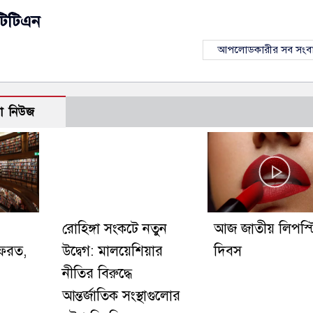
টিটিএন
আপলোডকারীর সব সংব
ো নিউজ
রোহিঙ্গা সংকটে নতুন
আজ জাতীয় লিপস্
ফেরত,
উদ্বেগ: মালয়েশিয়ার
দিবস
খ
নীতির বিরুদ্ধে
আন্তর্জাতিক সংস্থাগুলোর