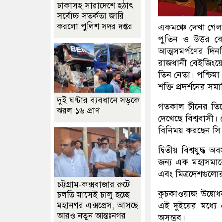
ঢাকাসহ সারাদেশে হঠাৎ
সর্বোচ্চ সতর্কতা জা‌রি
করলো পুলিশ সদর দপ্তর
একমঞ্চে দেখা গেল 
পুতিন ও উত্তর কো
আত্মসমর্পণের দিন
রাজধানী বেইজিং
তিন নেতা। পশ্চিমা 
শক্তি প্রদর্শনের 
দুই ঘণ্টার ব্যবধানে সড়কে
গতকাল চীনের তিয়
ঝরল ১৬ প্রাণ
দেখেছে বিশ্ববাসী
বিনিময় করছেন সি।
দ্বিতীয় বিশ্বযুদ
জন্য এক মহাসমার
এবং মিত্রদেশগুলোর
চট্টগ্রাম-কক্সবাজার রুটে
কুচকাওয়াজ উদ্বোধ
চলতি মাসেই চালু হচ্ছে
এই দুইয়ের মধ্য
মহানগর এক্সপ্রেস, আসছে
আরও নতুন আন্তঃনগর
অসম্ভব।