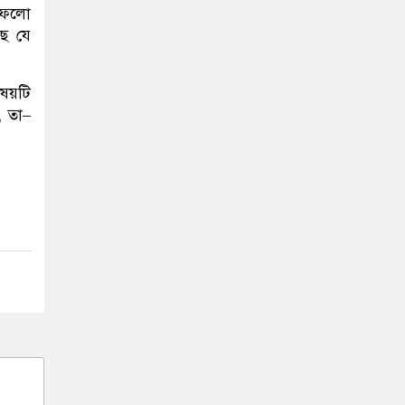
 ফেলো
ে যে
িষয়টি
, তা–