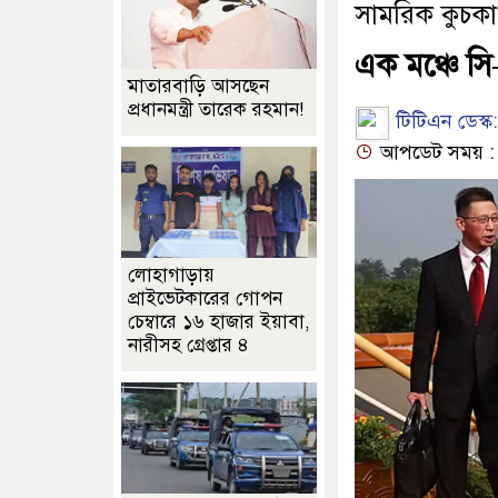
সামরিক কুচক
এক মঞ্চে সি
মাতারবাড়ি আসছেন
প্রধানমন্ত্রী তারেক রহমান!
টিটিএন ডেস্ক:
আপডেট সময় : ০১
লোহাগাড়ায়
প্রাইভেটকারের গোপন
চেম্বারে ১৬ হাজার ইয়াবা,
নারীসহ গ্রেপ্তার ৪