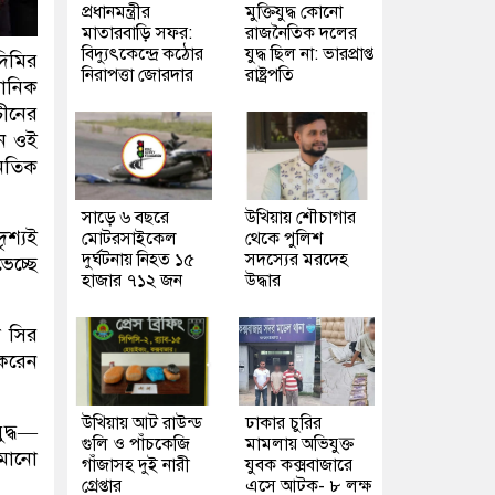
প্রধানমন্ত্রীর
মুক্তিযুদ্ধ কোনো
মাতারবাড়ি সফর:
রাজনৈতিক দলের
বিদ্যুৎকেন্দ্রে কঠোর
যুদ্ধ ছিল না: ভারপ্রাপ্ত
দিমির
নিরাপত্তা জোরদার
রাষ্ট্রপতি
ঠানিক
চীনের
ন ওই
নৈতিক
সাড়ে ৬ বছরে
উখিয়ায় শৌচাগার
ৃশ্যই
মোটরসাইকেল
থেকে পুলিশ
দুর্ঘটনায় নিহত ১৫
সদস্যের মরদেহ
েচ্ছে
হাজার ৭১২ জন
উদ্ধার
ল সির
 করেন
উখিয়ায় আট রাউন্ড
ঢাকার চুরির
ুদ্ধ—
গুলি ও পাঁচকেজি
মামলায় অভিযুক্ত
ামানো
গাঁজাসহ দুই নারী
যুবক কক্সবাজারে
গ্রেপ্তার
এসে আটক- ৮ লক্ষ