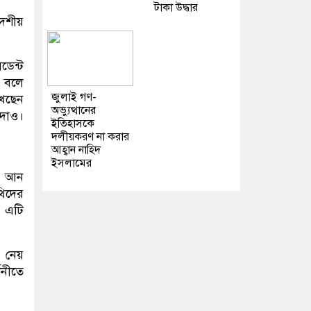
টাকা উদ্ধার
েশীয়
িডেন্ট
ন বলে
জুলাই গণ-
খেছেন
অভ্যুত্থানের
 দাও।
ইতিহাসকে
দলীয়করণ না করার
আহ্বান নাহিদ
ইসলামের
ং আন
থিদের
। এটি
শ নেয়
শনীতে