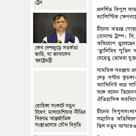
ট্রেন
প্রদর্শিত বিপুল স
ব্যালিস্টিক ক্ষেপণ
চীনের অত্যন্ত গোছান
ডোনাল্ড ট্রাম্প। স
অভিযোগ তুলেছেন ত
কেন দেশজুড়ে সতর্কতা
‘ভ্লাদিমির পুতি
জারি, যা জানালেন
যেহেতু তোমরা যুক্তরা
স্বরাষ্ট্রমন্ত্রী
সামরিক সরঞ্জাম প্র
দেড় ঘণ্টার কুচ
অ্যাভিনিউ ধরে সার
সঙ্গে বসেন তিয়
ঐতিহাসিক ফরবিডেন 
রোহিঙ্গা সংকটে নতুন
চীনের বিপুলসংখ্য
উদ্বেগ: মালয়েশিয়ার নীতির
সম্মানিত অতিথিদের 
বিরুদ্ধে আন্তর্জাতিক
সংস্থাগুলোর যৌথ বিবৃতি
ছিল নতুন আন্ডারওয়