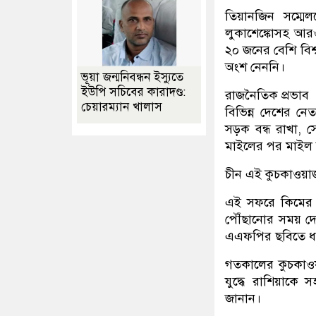
তিয়ানজিন সম্মে
লুকাশেঙ্কোসহ আর
২০ জনের বেশি বিশ্
অংশ নেননি।
ভূয়া জন্মনিবন্ধন ইস্যুতে
ইউপি সচিবের কারাদণ্ড:
রাজনৈতিক প্রভাব
চেয়ারম্যান খালাস
বিভিন্ন দেশের ন
সড়ক বন্ধ রাখা, স
মাইলের পর মাইল ব
চীন এই কুচকাওয়াজ
এই সফরে কিমের সঙ
পৌঁছানোর সময় দ
এএফপির ছবিতে ধর
গতকালের কুচকাওয়
যুদ্ধে রাশিয়াকে
জানান।