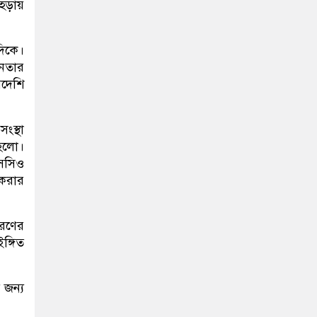
মহড়ায়
দিকে।
নেতার
দেশি
ংস্থা
 হলো।
এসসিও
 করার
চরণের
ঙ্গিত
 জন্য