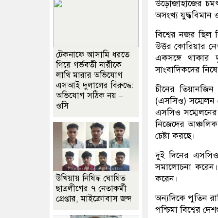
উড়োজাহাজের চমৎক
অসংখ্য যুদ্ধবিমান
বিশ্বের নজর ছিল 
উত্তর কোরিয়ার নেত
টেকনাফে আসামি ধরতে
একসঙ্গে থাকার 
গিয়ে গর্ভবতী নারীকে
সাংবাদিকদের নিষ
লাথি মারার অভিযোগ
এসআই দুলালের বিরুদ্ধে:
চীনের তিয়ানজিন 
অভিযোগ সঠিক নয় –
(এসসিও) সম্মেলন
ওসি
এসসিও সম্মেলনের ল
নিজেদের আঞ্চলিক 
চেষ্টা করছে।
দুই দিনের এসসিও
সমালোচনা করেন। ত
করেন।
উখিয়ায় নিষিদ্ধ ঘোষিত
ছাত্রলীগের ৭ নেতাকর্মী
অন্যদিকে পুতিন র
গ্রেপ্তার, মাইক্রোবাস জব্দ
পশ্চিমা বিশ্বের দ