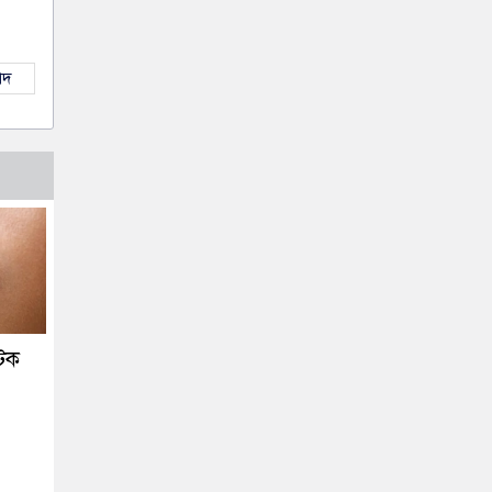
াদ
টিক