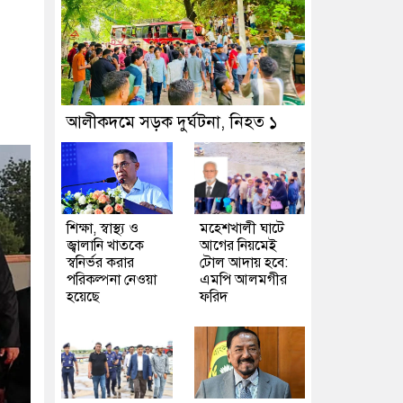
আলীকদমে সড়ক দুর্ঘটনা, নিহত ১
শিক্ষা, স্বাস্থ্য ও
মহেশখালী ঘাটে
জ্বালানি খাতকে
আগের নিয়মেই
স্বনির্ভর করার
টোল আদায় হবে:
পরিকল্পনা নেওয়া
এমপি আলমগীর
হয়েছে
ফরিদ