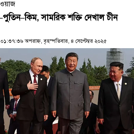
াওয়াজ
–পুতিন–কিম, সামরিক শক্তি দেখাল চীন
:৩৭:৩৬ অপরাহ্ন, বৃহস্পতিবার, ৪ সেপ্টেম্বর ২০২৫