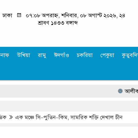
ঢাকা
০৭:০৮ অপরাহ্ন, শনিবার, ০৮ অগাস্ট ২০২৬, ২৪
শ্রাবণ ১৪৩৩ বঙ্গাব্দ
কনাফ
উখিয়া
রামু
ঈদগাঁও
চকরিয়া
পেকুয়া
কুতুবদিয
আলীকদমে সড়ক দু
াতিক
এক মঞ্চে সি–পুতিন–কিম, সামরিক শক্তি দেখাল চীন