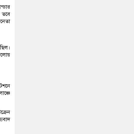
ন্ডার
। তবে
রনেতা
েছিল।
গুলোয়
টেশনে
াঞ্চে
ক্রেন
্যবাদ