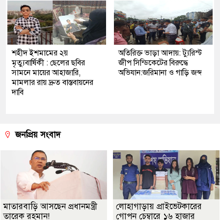
শহীদ ইশমামের ২য়
অতিরিক্ত ভাড়া আদায়: ট্যুরিস্ট
মৃত্যুবার্ষিকী : ছেলের ছবির
জীপ সিন্ডিকেটের বিরুদ্ধে
সামনে মায়ের আহাজারি,
অভিযান:জরিমানা ও গাড়ি জব্দ
মামলার রায় দ্রুত বাস্তবায়নের
দাবি
জনপ্রিয় সংবাদ
মাতারবাড়ি আসছেন প্রধানমন্ত্রী
লোহাগাড়ায় প্রাইভেটকারের
তারেক রহমান!
গোপন চেম্বারে ১৬ হাজার