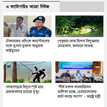
এ ক্যাটাগরির আরো নিউজ
টেকনাফের ওসিকে কনস্টেবলের
পেকুয়ায় দেখা মিলল বিলুপ্তপ্রায়
সঙ্গে তুলনা যুবদল আহ্বায়ক
মেছোবাঘ, জনমনে আতঙ্ক
কাইয়ুমের
লোহাগাড়ায় বিদ্যুৎস্পৃষ্ট হয়ে
‘শীর্ষ মাদক কারবারিদের
হেফজখানার ছাত্রের মৃত্যু
তালিকা হচ্ছে, চোরাচালানের
রুটে বসছে ক্যাম্প’ – স্বরাষ্ট্র মন্ত্রী