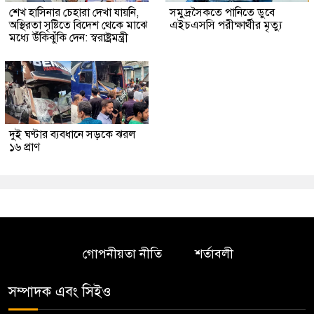
শেখ হাসিনার চেহারা দেখা যায়নি,
সমুদ্রসৈকতে পানিতে ডুবে
অস্থিরতা সৃষ্টিতে বিদেশ থেকে মাঝে
এইচএসসি পরীক্ষার্থীর মৃত্যু
মধ্যে উঁকিঝুঁকি দেন: স্বরাষ্ট্রমন্ত্রী
দুই ঘণ্টার ব্যবধানে সড়কে ঝরল
১৬ প্রাণ
গোপনীয়তা নীতি
শর্তাবলী
সম্পাদক এবং সিইও