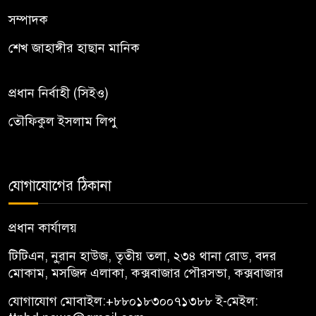
সম্পাদক
শেখ জাহাঙ্গীর হাছান মানিক
প্রধান নির্বাহী (সিইও)
তৌফিকুল ইসলাম লিপু
যোগাযোগের ঠিকানা
প্রধান কার্যালয়
টিটিএন, নু্রান হাউজ, তৃতীয় তলা, ২৩৪ থানা রোড, বদর
মোকাম, মসজিদ এলাকা, কক্সবাজার পৌরসভা, কক্সবাজার
যোগাযোগ মোবাইল:
+৮৮০১৮৩০০৭১৩৮৮
ই-মেইল: