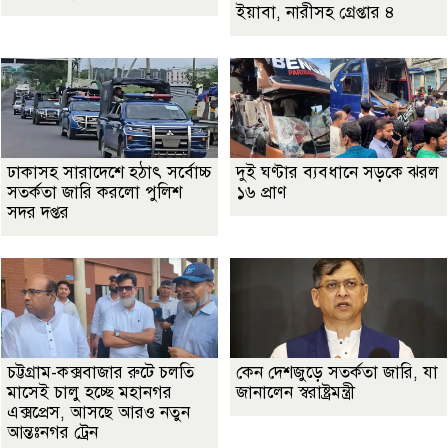
ইয়াবা, নারীসহ গ্রেপ্তার ৪
ঢাকাসহ সারাদেশে হঠাৎ সর্বোচ্চ
দুই ঘণ্টার ব্যবধানে সড়কে ঝরল
সতর্কতা জা‌রি করলো পুলিশ
১৬ প্রাণ
সদর দপ্তর
চট্টগ্রাম-কক্সবাজার রুটে চলতি
কেন দেশজুড়ে সতর্কতা জারি, যা
মাসেই চালু হচ্ছে মহানগর
জানালেন স্বরাষ্ট্রমন্ত্রী
এক্সপ্রেস, আসছে আরও নতুন
আন্তঃনগর ট্রেন