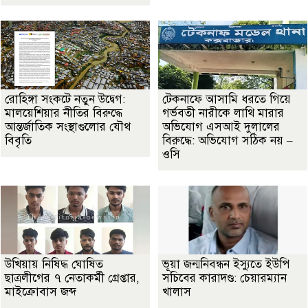
রোহিঙ্গা সংকটে নতুন উদ্বেগ:
টেকনাফে আসামি ধরতে গিয়ে
মালয়েশিয়ার নীতির বিরুদ্ধে
গর্ভবতী নারীকে লাথি মারার
আন্তর্জাতিক সংস্থাগুলোর যৌথ
অভিযোগ এসআই দুলালের
বিবৃতি
বিরুদ্ধে: অভিযোগ সঠিক নয় –
ওসি
উখিয়ায় নিষিদ্ধ ঘোষিত
ভূয়া জন্মনিবন্ধন ইস্যুতে ইউপি
ছাত্রলীগের ৭ নেতাকর্মী গ্রেপ্তার,
সচিবের কারাদণ্ড: চেয়ারম্যান
মাইক্রোবাস জব্দ
খালাস