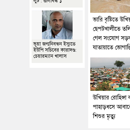
লুট : গুলিবিদ্ধ ১
ভারি বৃষ্টিতে উখি
ছেপটখালীতে তল
গেল সংযোগ সড়
ভূয়া জন্মনিবন্ধন ইস্যুতে
যাতায়াতে ভোগান্ত
ইউপি সচিবের কারাদণ্ড:
চেয়ারম্যান খালাস
উখিয়ার রোহিঙ্গা ক
পাহাড়ধসে আবা
শিশুর মৃত্যু