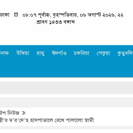
ঢাকা
০৮:০৭ পূর্বাহ্ন, বৃহস্পতিবার, ০৬ অগাস্ট ২০২৬, ২২
শ্রাবণ ১৪৩৩ বঙ্গাব্দ
কনাফ
উখিয়া
রামু
ঈদগাঁও
চকরিয়া
পেকুয়া
কুতুবদিয
ভ
টপ নিউজ
ত্রী’র ম’র’দে’হ হাসপাতালে রেখে পালালো স্বামী