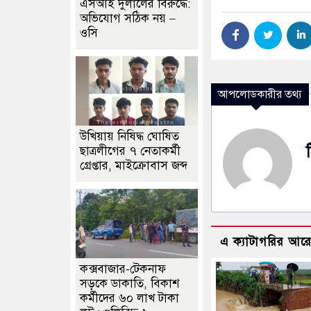
এসআই দুলালের বিরুদ্ধে:
অভিযোগ সঠিক নয় –
ওসি
আপলোডকারীর তথ্য
উখিয়ায় নিষিদ্ধ ঘোষিত
ছাত্রলীগের ৭ নেতাকর্মী
গ্রেপ্তার, মাইক্রোবাস জব্দ
এ ক্যাটাগরির আর
কক্সবাজার-টেকনাফ
সড়কে ডাকাতি, বিকাশ
কর্মীদের ৬০ লাখ টাকা