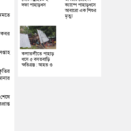
দফা পাহাড়ধস
ক্যাম্পে পাহাড়ধসে
আবারো এক শিশুর
অমতে
মৃত্যু
 আকবর
প্তাহ
কলাতলীতে পাহাড়
ধসে ৫ বসতবাড়ি
ক্ষতিগ্রস্ত : আহত ৩
কৃতির
আনার
 শেষে
রাপ্ত