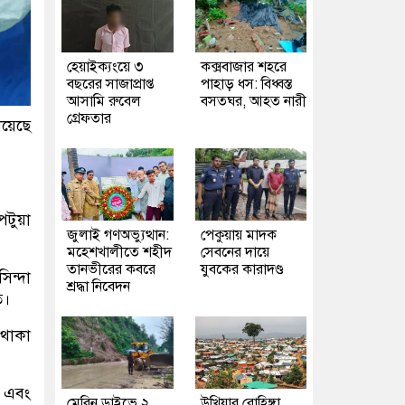
হেয়াইক্যংয়ে ৩
কক্সবাজার শহরে
বছরের সাজাপ্রাপ্ত
পাহাড় ধস: বিধ্বস্ত
আসামি রুবেল
বসতঘর, আহত নারী
গ্রেফতার
িয়েছে
েটুয়া
জুলাই গণঅভ্যুত্থান:
পেকুয়ায় মাদক
মহেশখালীতে শহীদ
সেবনের দায়ে
তানভীরের কবরে
যুবকের কারাদণ্ড
ন্দা
শ্রদ্ধা নিবেদন
ত।
 থাকা
 এবং
মেরিন ড্রাইভে ২
উখিয়ার রোহিঙ্গা