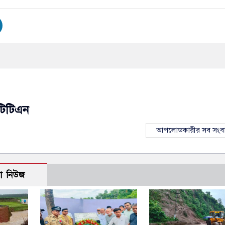
টিটিএন
আপলোডকারীর সব সংব
ো নিউজ