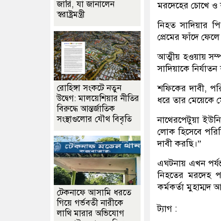
জারি, যা জানালেন
মরদেহের চোখে ও 
স্বরাষ্ট্রমন্ত্রী
নিহত সাদিয়ার 
প্রেমের ফাঁদে ফেল
আত্মীয় হওয়ায় সম্
সাদিয়াকে নির্যাত
শফিকের দাবী, পর
রোহিঙ্গা সংকটে নতুন
উদ্বেগ: মালয়েশিয়ার নীতির
ধরে তার মেয়েকে 
বিরুদ্ধে আন্তর্জাতিক
সংস্থাগুলোর যৌথ বিবৃতি
নাথেরপেটুয়া ইউনি
লোক হিসেবে পরি
দাবী করছি।”
এঘটনায় এখন পর্যন্
নিহতের মরদেহ পরি
কর্মকর্তা মুহাম্ম
টেকনাফে আসামি ধরতে
গিয়ে গর্ভবতী নারীকে
ট্যাগ :
লাথি মারার অভিযোগ