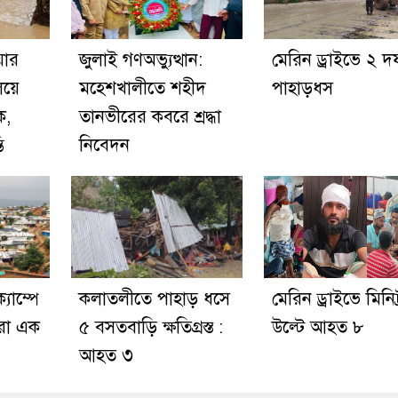
য়ার
জুলাই গণঅভ্যুত্থান:
মেরিন ড্রাইভে ২ দ
িয়ে
মহেশখালীতে শহীদ
পাহাড়ধস
ক,
তানভীরের কবরে শ্রদ্ধা
ি
নিবেদন
্যাম্পে
কলাতলীতে পাহাড় ধসে
মেরিন ড্রাইভে মিনিট
রো এক
৫ বসতবাড়ি ক্ষতিগ্রস্ত :
উল্টে আহত ৮
আহত ৩