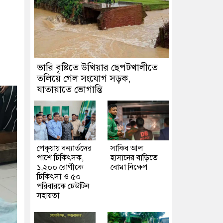
ভারি বৃষ্টিতে উখিয়ার ছেপটখালীতে
তলিয়ে গেল সংযোগ সড়ক,
যাতায়াতে ভোগান্তি
পেকুয়ায় বন্যার্তদের
সাকিব আল
পাশে চিকিৎসক,
হাসানের বাড়িতে
১,২০০ রোগীকে
বোমা নিক্ষেপ
চিকিৎসা ও ৫০
পরিবারকে ঢেউটিন
সহায়তা