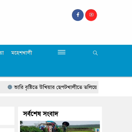
়া
মহেশখালী
ারি বৃষ্টিতে উখিয়ার ছেপটখালীতে তলিয়ে গেল সংযোগ সড়ক, যাতায়
সর্বশেষ সংবাদ