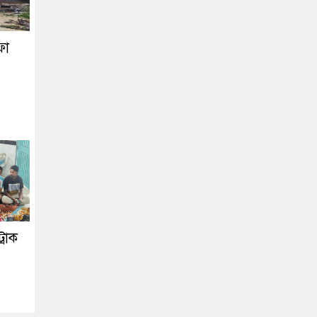
ফা
্রাক