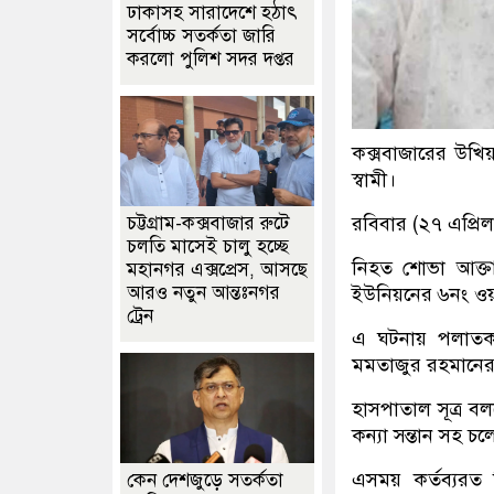
ঢাকাসহ সারাদেশে হঠাৎ
সর্বোচ্চ সতর্কতা জা‌রি
করলো পুলিশ সদর দপ্তর
কক্সবাজারের উখিয়ায়
স্বামী।
রবিবার (২৭ এপ্রি
চট্টগ্রাম-কক্সবাজার রুটে
চলতি মাসেই চালু হচ্ছে
নিহত শোভা আক্তা
মহানগর এক্সপ্রেস, আসছে
আরও নতুন আন্তঃনগর
ইউনিয়নের ৬নং ওয়া
ট্রেন
এ ঘটনায় পলাতক 
মমতাজুর রহমানের 
হাসপাতাল সূত্র ব
কন্যা সন্তান সহ চল
এসময় কর্তব্যরত
কেন দেশজুড়ে সতর্কতা