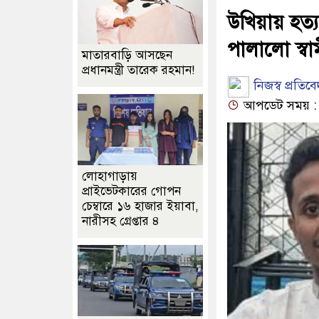
উখিয়ায় হত্য
পালালো স্বা
মাতারবাড়ি আসছেন
প্রধানমন্ত্রী তারেক রহমান!
নিজস্ব প্রতিব
আপডেট সময় : ০
লোহাগাড়ায়
প্রাইভেটকারের গোপন
চেম্বারে ১৬ হাজার ইয়াবা,
নারীসহ গ্রেপ্তার ৪