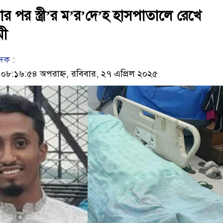
ার পর স্ত্রী’র ম’র’দে’হ হাসপাতালে রেখে
মী
েদক :
৮:১৬:৫৪ অপরাহ্ন, রবিবার, ২৭ এপ্রিল ২০২৫