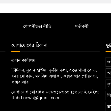
গোপনীয়তা নীতি
শর্তাবলী
যোগাযোগের ঠিকানা
ফু
প্রধান কার্যালয়
জা
টিটিএন, নু্রান হাউজ, তৃতীয় তলা, ২৩৪ থানা রোড,
আ
বদর মোকাম, মসজিদ এলাকা, কক্সবাজার পৌরসভা,
কক্সবাজার
কৃ
যোগাযোগ মোবাইল:
+৮৮০১৮৩০০৭১৩৮৮
ই-মেইল:
ব
ttnbd.news@gmail.com
ভ্