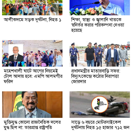
আলীকদমে সড়ক দুর্ঘটনা, নিহত ১
শিক্ষা, স্বাস্থ্য ও জ্বালানি খাতকে
স্বনির্ভর করার পরিকল্পনা নেওয়া
হয়েছে
মহেশখালী ঘাটে আগের নিয়মেই
প্রধানমন্ত্রীর মাতারবাড়ি সফর:
টোল আদায় হবে: এমপি আলমগীর
বিদ্যুৎকেন্দ্রে কঠোর নিরাপত্তা
ফরিদ
জোরদার
মুক্তিযুদ্ধ কোনো রাজনৈতিক দলের
সাড়ে ৬ বছরে মোটরসাইকেল
যুদ্ধ ছিল না: ভারপ্রাপ্ত রাষ্ট্রপতি
দুর্ঘটনায় নিহত ১৫ হাজার ৭১২ জন