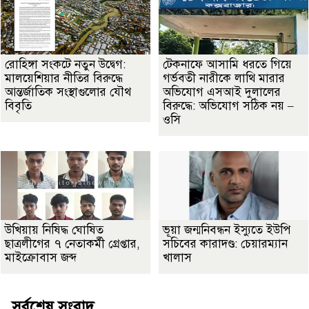
রোহিঙ্গা সংকটে নতুন উদ্বেগ:
টেকনাফে আসামি ধরতে গিয়ে
মালয়েশিয়ার নীতির বিরুদ্ধে
গর্ভবতী নারীকে লাথি মারার
আন্তর্জাতিক সংস্থাগুলোর যৌথ
অভিযোগ এসআই দুলালের
বিবৃতি
বিরুদ্ধে: অভিযোগ সঠিক নয় –
ওসি
উখিয়ায় নিষিদ্ধ ঘোষিত
ভূয়া জন্মনিবন্ধন ইস্যুতে ইউপি
ছাত্রলীগের ৭ নেতাকর্মী গ্রেপ্তার,
সচিবের কারাদণ্ড: চেয়ারম্যান
মাইক্রোবাস জব্দ
খালাস
সর্বশেষ সংবাদ