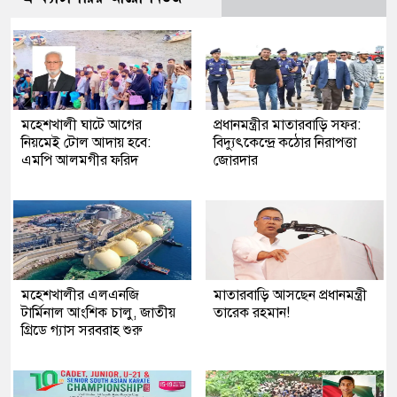
মহেশখালী ঘাটে আগের
প্রধানমন্ত্রীর মাতারবাড়ি সফর:
নিয়মেই টোল আদায় হবে:
বিদ্যুৎকেন্দ্রে কঠোর নিরাপত্তা
এমপি আলমগীর ফরিদ
জোরদার
মহেশখালীর এলএনজি
মাতারবাড়ি আসছেন প্রধানমন্ত্রী
টার্মিনাল আংশিক চালু, জাতীয়
তারেক রহমান!
গ্রিডে গ্যাস সরবরাহ শুরু