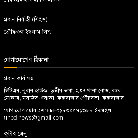
প্রধান নির্বাহী (সিইও)
তৌফিকুল ইসলাম লিপু
যোগাযোগের ঠিকানা
প্রধান কার্যালয়
টিটিএন, নু্রান হাউজ, তৃতীয় তলা, ২৩৪ থানা রোড, বদর
মোকাম, মসজিদ এলাকা, কক্সবাজার পৌরসভা, কক্সবাজার
যোগাযোগ মোবাইল:
+৮৮০১৮৩০০৭১৩৮৮
ই-মেইল:
ttnbd.news@gmail.com
ফুটার মেনু