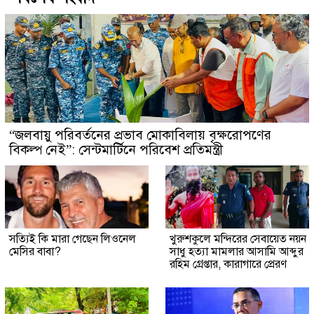
“জলবায়ু পরিবর্তনের প্রভাব মোকাবিলায় বৃক্ষরোপণের
বিকল্প নেই”: সেন্টমার্টিনে পরিবেশ প্রতিমন্ত্রী
সত্যিই কি মারা গেছেন লিওনেল
খুরুশকুলে মন্দিরের সেবায়েত নয়ন
মেসির বাবা?
সাধু হত্যা মামলার আসামি আব্দুর
রহিম গ্রেপ্তার, কারাগারে প্রেরণ